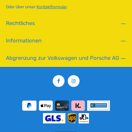
r
Oder über unser
Kontaktformular
.
,
L
Rechtliches
i
e
f
Informationen
e
r
z
Abgrenzung zur Volkswagen und Porsche AG
e
i
t
:
2
-
5
T
a
g
e