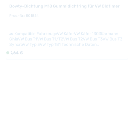
Dowty-Dichtung M18 Gummidichtring für VW Oldtimer
L
Prod.-Nr.: 501854
i
e
f
🚗 Kompatible FahrzeugeVW KäferVW Käfer 1303Karmann
e
GhiaVW Bus T1VW Bus T1/T2VW Bus T2VW Bus T3VW Bus T3
r
SyncroVW Typ 3VW Typ 181 Technische Daten
z
HerkunftslandChina Dicke2.5 mm Innendurchmesser18 mm
Regulärer Preis:
3,64 €
S
e
o
i
f
t
o
:
r
2
t
-
v
5
e
T
r
a
f
g
ü
e
g
b
a