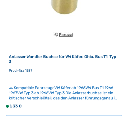
a
r
,
L
i
e
f
e
r
Anlasser Wandler Buchse für VW Käfer, Ghia, Bus T1, Typ
z
3
e
Prod.-Nr.: 1587
i
t
:
🚗 Kompatible FahrzeugeVW Käfer ab 1966VW Bus T1 1966–
2
1967VW Typ 3 ab 1966VW Typ 3 Die Anlasserbuchse ist ein
-
kritischer Verschleißteil, das den Anlasser führungsgenau im
5
Getriebegehäuse positioniert. Bei Verschleiß entsteht Spiel
Regulärer Preis:
8,33 €
S
T
an der Anlasserwelle, was zu schnellerer Funktionsstörung
o
a
führt und sollte beim Austausch des Anlassers immer
f
erneuert werden.Der Austausch erfolgt problemlos nach
g
Ausbau des Anlassers, ohne den Motor zu demontieren.
o
e