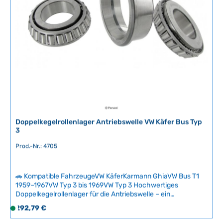
ü
g
g
e
b
a
r
,
L
i
e
f
e
r
Doppelkegelrollenlager Antriebswelle VW Käfer Bus Typ
z
3
e
Prod.-Nr.: 4705
i
t
:
🚗 Kompatible FahrzeugeVW KäferKarmann GhiaVW Bus T1
2
1959–1967VW Typ 3 bis 1969VW Typ 3 Hochwertiges
-
Doppelkegelrollenlager für die Antriebswelle – ein
5
verschleißanfälliges Bauteil bei jeder Getriebeüberholung.
Regulärer Preis:
292,79 €
S
T
Dieses Lager ist noch für begrenzte Produktionsjahre neu
o
a
erhältlich und sollte bei einer kompletten Überholung