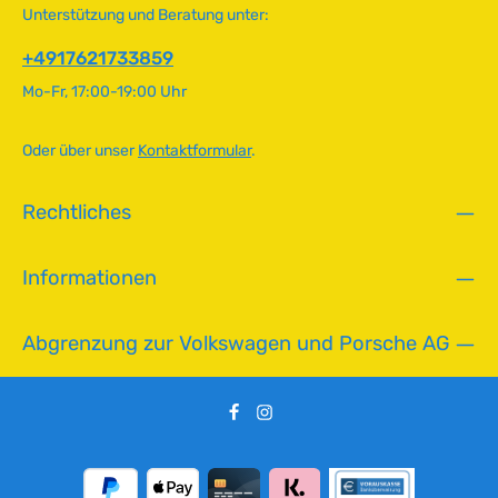
r
Unterstützung und Beratung unter:
5
f
T
ü
+4917621733859
a
g
g
Mo-Fr, 17:00-19:00 Uhr
b
e
a
r
Oder über unser
Kontaktformular
.
,
L
Rechtliches
i
e
f
Informationen
e
r
z
Abgrenzung zur Volkswagen und Porsche AG
e
i
t
:
2
-
5