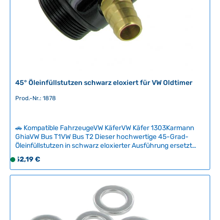
45° Öleinfüllstutzen schwarz eloxiert für VW Oldtimer
Prod.-Nr.: 1878
🚗 Kompatible FahrzeugeVW KäferVW Käfer 1303Karmann
GhiaVW Bus T1VW Bus T2 Dieser hochwertige 45-Grad-
Öleinfüllstutzen in schwarz eloxierter Ausführung ersetzt
den originalen Bajonettverschluss und ermöglicht ein
Regulärer Preis:
52,19 €
S
deutlich einfacheres und sauberes Einfüllen von Motoröl.
o
Durch die abgewinkelte Position liegt das Einfüllloch
f
horizontal, wodurch Verschüttungen zuverlässig vermieden
werden. Der Stutzen behält den originalen Auslass für die
o
Kurbelgehäuseentlüftung und besticht zugleich durch sein
r
elegantes, modernes Erscheinungsbild. Technische Daten
t
HerkunftslandChina