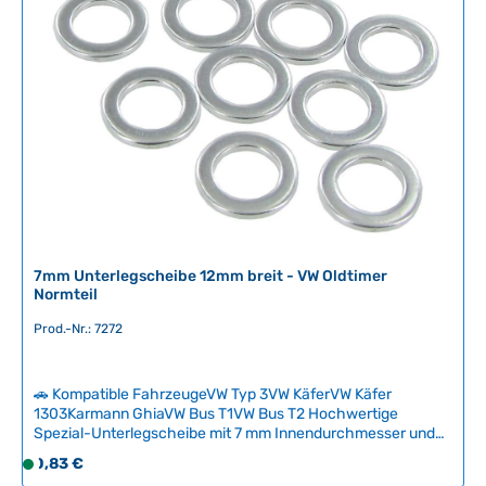
v
e
r
f
ü
g
b
a
r
,
L
i
e
7mm Unterlegscheibe 12mm breit - VW Oldtimer
Normteil
f
e
Prod.-Nr.: 7272
r
z
e
🚗 Kompatible FahrzeugeVW Typ 3VW KäferVW Käfer
i
1303Karmann GhiaVW Bus T1VW Bus T2 Hochwertige
Spezial-Unterlegscheibe mit 7 mm Innendurchmesser und
t
12 mm Außendurchmesser für VW-Oldtimer. Diese Scheibe
:
Regulärer Preis:
0,83 €
S
verbindet die Lochabmessung einer M7 mit den kompakten
2