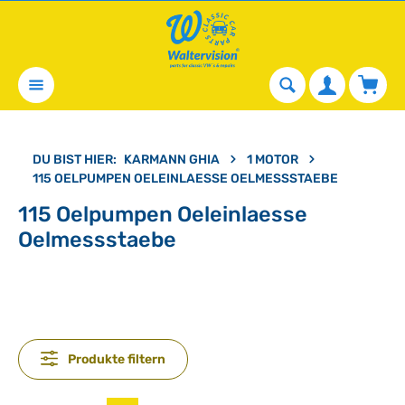
alt springen
Waren
DU BIST HIER:
KARMANN GHIA
1 MOTOR
115 OELPUMPEN OELEINLAESSE OELMESSSTAEBE
115 Oelpumpen Oeleinlaesse
Oelmessstaebe
Produkte filtern