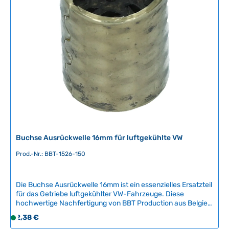
599 253 x2
f
ü
g
b
a
r
,
L
i
e
f
e
r
Buchse Ausrückwelle 16mm für luftgekühlte VW
z
e
Prod.-Nr.: BBT-1526-150
i
t
Die Buchse Ausrückwelle 16mm ist ein essenzielles Ersatzteil
:
für das Getriebe luftgekühlter VW-Fahrzeuge. Diese
2
hochwertige Nachfertigung von BBT Production aus Belgien
-
gewährleistet zuverlässige Funktion und lange Lebensdauer.
Regulärer Preis:
2,38 €
5
S
Die Ausrückwellenbuchse ist für die sichere Übertragung
T
o