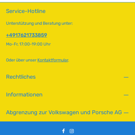
t
-
v
5
Service-Hotline
e
T
r
a
Unterstützung und Beratung unter:
f
g
ü
+4917621733859
e
g
Mo-Fr, 17:00-19:00 Uhr
b
a
r
Oder über unser
Kontaktformular
.
,
L
Rechtliches
i
e
f
Informationen
e
r
z
Abgrenzung zur Volkswagen und Porsche AG
e
i
t
: