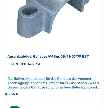
g
b
a
r
,
L
i
e
f
e
r
Anschlagbügel Gehäuse VW Bus 08/71-07/79 BBT
z
e
Prod.-Nr.: BBT-1489-764
i
t
Qualitatives Nachbauteil für das Gehäuse des vorderen
:
Anschlagbügels auf dem Getriebe Ihres klassischen VW Bus.
2
Dieses robuste Gehäuse sorgt für sichere Befestigung und
-
Stabilität des Anschlagbügels an Ihrem Getriebe.Kompatible
Regulärer Preis:
5,56 €
5
S
Fahrzeuge:VW Bus T2 (08/1971 -
T
o
07/1979)Produktdetails:Das Gehäuse für Anschlagbügel ist
a
f
ein essenzielles Getriebeteil, das für die korrekte