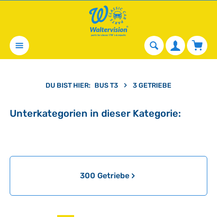
alt springen
Waren
DU BIST HIER:
BUS T3
3 GETRIEBE
Unterkategorien in dieser Kategorie:
Kategoriegalerie überspringen
300 Getriebe