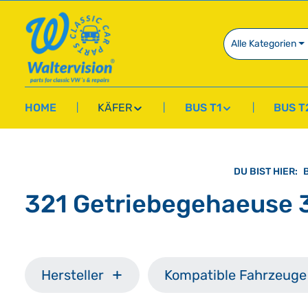
springen
Zur Hauptnavigation springen
Alle Kategorien
HOME
KÄFER
BUS T1
BUS T
DU BIST HIER:
321 Getriebegehaeuse 
Hersteller
Kompatible Fahrzeuge