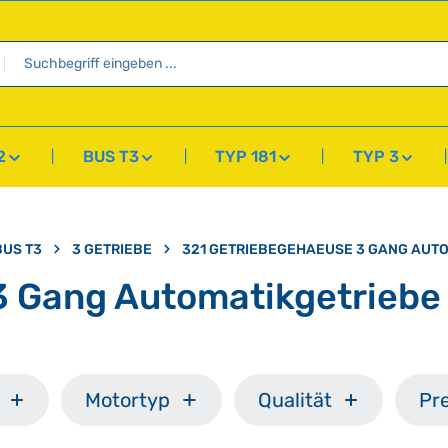
2
BUS T3
TYP 181
TYP 3
BUS T3
3 GETRIEBE
321 GETRIEBEGEHAEUSE 3 GANG AUT
3 Gang Automatikgetriebe
Motortyp
Qualität
Pre