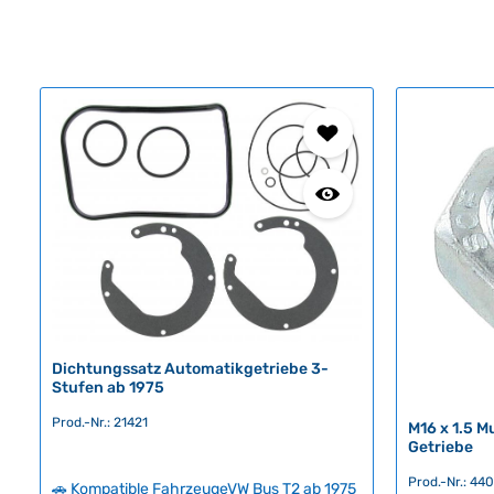
Dichtungssatz Automatikgetriebe 3-
Stufen ab 1975
Prod.-Nr.: 21421
M16 x 1.5 M
Getriebe
Prod.-Nr.: 44
🚗 Kompatible FahrzeugeVW Bus T2 ab 1975