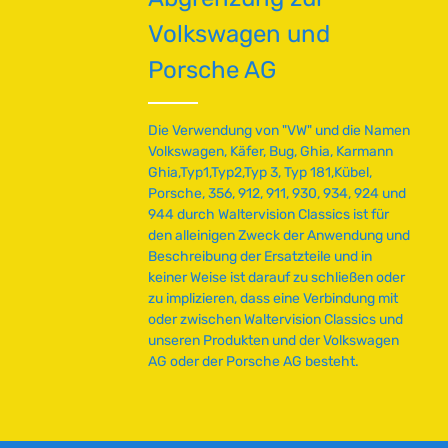
ü
Volkswagen und
g
b
Porsche AG
a
r
,
Die Verwendung von "VW" und die Namen
L
Volkswagen, Käfer, Bug, Ghia, Karmann
i
Ghia,Typ1,Typ2,Typ 3, Typ 181,Kübel,
e
Porsche, 356, 912, 911, 930, 934, 924 und
f
944 durch Waltervision Classics ist für
e
den alleinigen Zweck der Anwendung und
r
Beschreibung der Ersatzteile und in
z
keiner Weise ist darauf zu schließen oder
e
zu implizieren, dass eine Verbindung mit
i
oder zwischen Waltervision Classics und
t
unseren Produkten und der Volkswagen
:
AG oder der Porsche AG besteht.
2
-
5
T