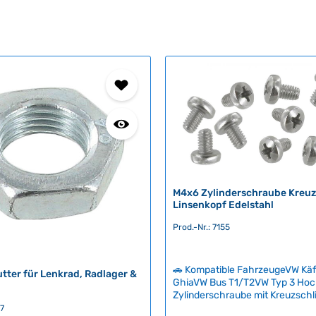
M4x6 Zylinderschraube Kreuz
Linsenkopf Edelstahl
Prod.-Nr.: 7155
🚗 Kompatible FahrzeugeVW Kä
utter für Lenkrad, Radlager &
GhiaVW Bus T1/T2VW Typ 3 Hoc
Zylinderschraube mit Kreuzschl
Linsenkopf aus rostfreiem Edelst
07