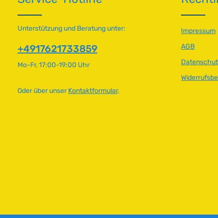
ü
ü
g
g
b
b
Unterstützung und Beratung unter:
Impressum
a
a
AGB
+4917621733859
r
r
,
,
Datenschut
Mo-Fr, 17:00-19:00 Uhr
L
L
Widerrufsb
i
i
e
e
Oder über unser
Kontaktformular
.
f
f
e
e
r
r
z
z
e
e
i
i
t
t
:
:
2
2
-
-
5
5
T
T