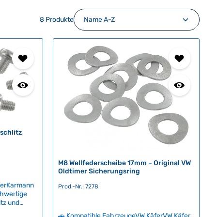
8 Produkte
schlitz
M8 Wellfederscheibe 17mm – Original VW
Oldtimer Sicherungsring
ferKarmann
Prod.-Nr.: 7278
hwertige
itz und
ahl in der
🚗 Kompatible FahrzeugeVW KäferVW Käfer