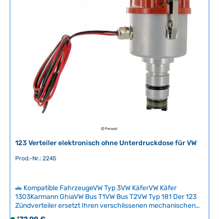
i
HerkunftslandNiederlande
c
h
t
v
e
r
f
ü
g
b
a
r
123 Verteiler elektronisch ohne Unterdruckdose für VW
Prod.-Nr.: 2245
🚗 Kompatible FahrzeugeVW Typ 3VW KäferVW Käfer
1303Karmann GhiaVW Bus T1VW Bus T2VW Typ 181 Der 123
Zündverteiler ersetzt Ihren verschlissenen mechanischen
Verteiler durch modernste Elektronik – ohne Umbau am
Regulärer Preis: