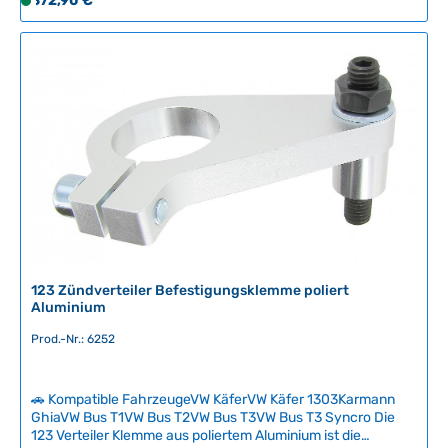
372,90 €
S
Motor. Computergesteuerte Zündvorlauf-Anpassung und
o
hochfrequente Synchrontechnologie sorgen für optimale
f
Zündung bei allen Drehzahlen, mehr Leistung und praktisch
wartungsfrei.16 verschiedene Vorlaufkurven-Einstellungen
o
ermöglichen die perfekte Anpassung an Ihren Motor. Einmal
r
korrekt eingestellt, entfallen die lästigen Wartungsarbeiten –
t
Kontaktpunkte, Fliehgewichte und Vakuummembranen
v
gehören der Vergangenheit an. Technische Daten
e
HerkunftslandNiederlande Original VW-Nummer123/VWR
r
f
ü
g
b
a
123 Zündverteiler Befestigungsklemme poliert
r
Aluminium
,
L
Prod.-Nr.: 6252
i
e
🚗 Kompatible FahrzeugeVW KäferVW Käfer 1303Karmann
f
GhiaVW Bus T1VW Bus T2VW Bus T3VW Bus T3 Syncro Die
e
123 Verteiler Klemme aus poliertem Aluminium ist die
r