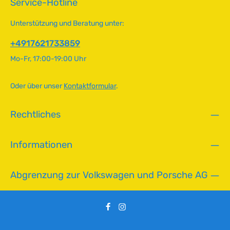
a
Service-Hotline
benötigt das System nie wieder Wartung oder
n
Nachstellung.Wichtig: Die Zündspule muss einen
g
i
Mindestwiderstand von 3,0 Ohm aufweisen. Bitte vor dem
e
Unterstützung und Beratung unter:
Start überprüfen und alle Anschlüsse laut Anleitung korrekt
c
montieren. Technische Daten HerkunftslandUSA
h
+4917621733859
t
Mo-Fr, 17:00-19:00 Uhr
v
e
r
Oder über unser
Kontaktformular
.
f
ü
Rechtliches
g
b
a
Informationen
r
Abgrenzung zur Volkswagen und Porsche AG