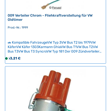
009 Verteiler Chrom - Fliehkraftverstellung für VW
Oldtimer
Prod.-Nr.: 1999
🚗 Kompatible FahrzeugeVW Typ 3VW Bus T2 bis 1979VW
KäferVW Käfer 1303Karmann GhiaVW Bus T1VW Bus T2VW
Bus T3VW Bus T3 SyncroVW Typ 181 Der 009 Zündverteiler
ist eine hochwertige Alternative für VW-Oldtimer mit
Regulärer Preis:
63,21 €
S
modifizierten Vergasern und arbeitet vollständig mit
o
Fliehkraftverstellung ohne Unterdruckabhängigkeit. Mit
f
einer maximalen Verstellung von 21–24° bei 3600 U/min
bietet er optimale Zündverläufe für höhere Drehzahlen und
o
schnellere Motoren. Im Lieferumfang enthalten sind
r
Kontaktpunkte, Rotor, Kondensator und Bakelit-Verteilerkopf
t
in Chromausführung. Technische Daten HerkunftslandChina
v
Original VW-Nummer9230081094
e
r
f
ü