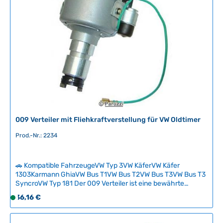
g
b
a
r
,
L
i
e
f
e
r
009 Verteiler mit Fliehkraftverstellung für VW Oldtimer
z
e
Prod.-Nr.: 2234
i
t
🚗 Kompatible FahrzeugeVW Typ 3VW KäferVW Käfer
:
1303Karmann GhiaVW Bus T1VW Bus T2VW Bus T3VW Bus T3
2
SyncroVW Typ 181 Der 009 Verteiler ist eine bewährte
-
Lösung für VW-Oldtimer mit nicht originalen Vergasern, da er
Regulärer Preis:
36,16 €
5
S
vollständig mit Fliehkraftverstellung arbeitet und keine
T
o
Unterdruckverstellung benötigt. Mit einer maximalen
a
f
Verstellung von 21 bis 24 Grad bei 3600 U/min eignet sich