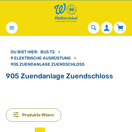
alt springen
Waren
DU BIST HIER:
BUS T2
9 ELEKTRISCHE AUSRÜSTUNG
905 ZUENDANLAGE ZUENDSCHLOSS
905 Zuendanlage Zuendschloss
Produkte filtern