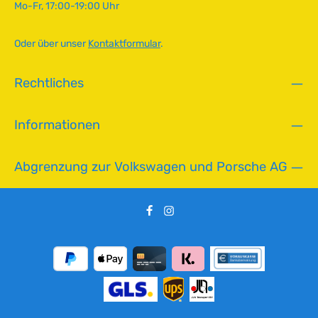
Mo-Fr, 17:00-19:00 Uhr
b
a
r
Oder über unser
Kontaktformular
.
,
L
Rechtliches
i
e
f
Informationen
e
r
z
Abgrenzung zur Volkswagen und Porsche AG
e
i
t
:
2
-
5
T
a
g