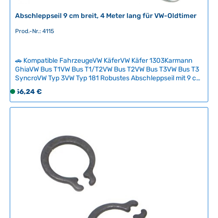
b
a
Abschleppseil 9 cm breit, 4 Meter lang für VW-Oldtimer
r
Prod.-Nr.: 4115
,
L
i
🚗 Kompatible FahrzeugeVW KäferVW Käfer 1303Karmann
e
GhiaVW Bus T1VW Bus T1/T2VW Bus T2VW Bus T3VW Bus T3
f
SyncroVW Typ 3VW Typ 181 Robustes Abschleppseil mit 9 cm
e
Breite und 4 Metern Länge – die zuverlässige Lösung für
Regulärer Preis:
56,24 €
S
r
sicheres Abschleppen von VW-Oldtimern. Das
o
z
strapazierfähige Seil bietet optimale Stabilität und Griffigkeit
f
bei Bergungsarbeiten und ist kompatibel mit klassischen VW-
e
Fahrzeugen. Ein Must-have für jeden Oldtimer-Besitzer und
o
i
die Werkstatt. Technische Daten HerkunftslandTaiwan
r
t
t
:
v
2
e
-
r
5
f
T
ü
a
g
g
b
e