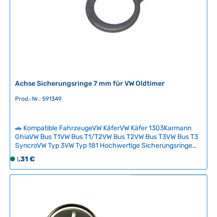
a
r
,
L
i
e
f
e
Achse Sicherungsringe 7 mm für VW Oldtimer
r
z
Prod.-Nr.: 591349
e
i
🚗 Kompatible FahrzeugeVW KäferVW Käfer 1303Karmann
t
GhiaVW Bus T1VW Bus T1/T2VW Bus T2VW Bus T3VW Bus T3
:
SyncroVW Typ 3VW Typ 181 Hochwertige Sicherungsringe
2
für die Achsenmontage an klassischen VW-Oldtimern. Die 7-
Regulärer Preis:
1,31 €
S
-
mm-Ringe gewährleisten sichere Verbindungen und
o
5
verhindern unbeabsichtigtes Lockern von
f
T
Achsenkomponenten. Originaltypische Ausführung für
zuverlässige Restaurierung und Reparatur. Technische
o
a
Daten HerkunftslandDeutschland Durchmesser7 mm
r
g
t
e