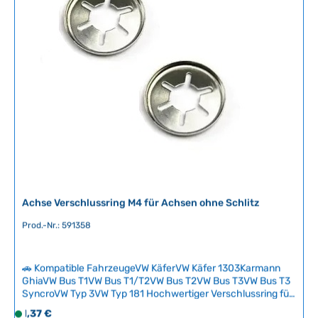
v
e
r
f
ü
g
b
a
r
,
L
i
e
f
Achse Verschlussring M4 für Achsen ohne Schlitz
e
Prod.-Nr.: 591358
r
z
e
🚗 Kompatible FahrzeugeVW KäferVW Käfer 1303Karmann
i
GhiaVW Bus T1VW Bus T1/T2VW Bus T2VW Bus T3VW Bus T3
t
SyncroVW Typ 3VW Typ 181 Hochwertiger Verschlussring für
:
Achsen ohne Schlitz in der Größe M4. Dieses Originalteil
Regulärer Preis:
1,37 €
S
2