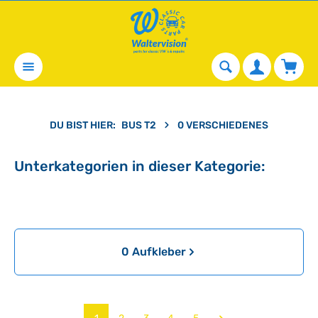
alt springen
Waren
DU BIST HIER:
BUS T2
0 VERSCHIEDENES
Unterkategorien in dieser Kategorie:
Kategoriegalerie überspringen
0 Aufkleber
Seite
Seite
Seite
Seite
Seite