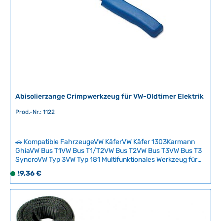
b
a
r
,
L
i
e
f
e
Abisolierzange Crimpwerkzeug für VW-Oldtimer Elektrik
r
Prod.-Nr.: 1122
z
e
i
🚗 Kompatible FahrzeugeVW KäferVW Käfer 1303Karmann
t
GhiaVW Bus T1VW Bus T1/T2VW Bus T2VW Bus T3VW Bus T3
:
SyncroVW Typ 3VW Typ 181 Multifunktionales Werkzeug für
2
alle Elektrik-Arbeiten an klassischen VW-Fahrzeugen:
Regulärer Preis:
29,36 €
S
-
Crimpen Sie isolierte und unisolierte Kabelschuhe
o
5
professionell, isolieren Sie Leitungen ab und schneiden Sie
f
Drähte sauber durch.Die robuste Zange ermöglicht zudem
T
das präzise Kürzen von Schrauben bis M5, sodass Sie damit
o
a
eine komplette Elektrikwerkstatt in einer Hand
r
g