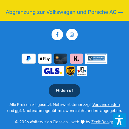
r
z
Abgrenzung zur Volkswagen und Porsche AG
e
i
t
:
2
-
5
T
a
g
e
Widerruf
Alle Preise inkl. gesetzl. Mehrwertsteuer zzgl.
Versandkosten
und ggf. Nachnahmegebühren, wenn nicht anders angegeben.
© 2026 Waltervision Classics - with
by
Zenit Design