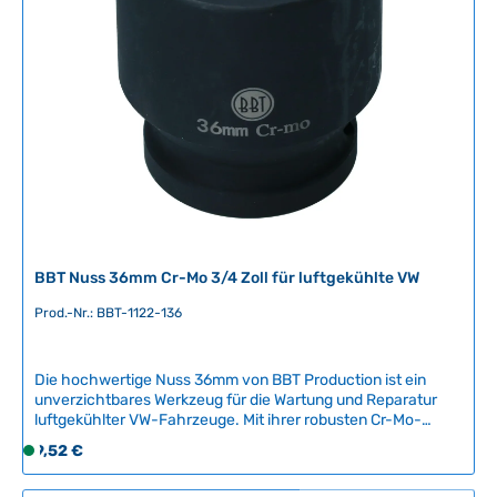
ü
5
g
T
b
a
a
g
r
e
,
L
i
e
f
e
r
BBT Nuss 36mm Cr-Mo 3/4 Zoll für luftgekühlte VW
z
e
Prod.-Nr.: BBT-1122-136
i
t
Die hochwertige Nuss 36mm von BBT Production ist ein
:
unverzichtbares Werkzeug für die Wartung und Reparatur
2
luftgekühlter VW-Fahrzeuge. Mit ihrer robusten Cr-Mo-
-
Legierung und dem 3/4-Zoll-Antrieb bietet sie maximale
Regulärer Preis:
9,52 €
5
S
Haltbarkeit und Zuverlässigkeit bei anspruchsvollen Arbeiten
T
o
an Ihrem Oldtimer.Kompatible Fahrzeuge:VW Käfer