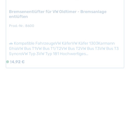
e
Bremsenentlüfter für VW Oldtimer - Bremsanlage
f
entlüften
e
r
Prod.-Nr.: 8600
z
e
i
🚗 Kompatible FahrzeugeVW KäferVW Käfer 1303Karmann
GhiaVW Bus T1VW Bus T1/T2VW Bus T2VW Bus T3VW Bus T3
t
SyncroVW Typ 3VW Typ 181 Hochwertiges
:
Bremsenentlüftungsgerät zur professionellen Entlüftung von
2
Regulärer Preis:
24,92 €
S
Bremsanlagen bei VW Oldtimern. Mit diesem
-
o
Spezialwerkzeug lassen sich Luftbläschen zuverlässig aus
5
f
dem Bremssystem entfernen und die Bremsleistung optimal
T
wiederherstellen. Ideal für Restaurations- und
o
Wartungsarbeiten an klassischen VW-Modellen. Technische
a
r
Daten HerkunftslandDeutschland
g
t
e
v
e
r
f
ü
g