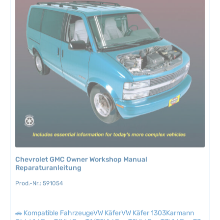
b
a
r
,
L
i
e
f
e
r
z
e
i
t
:
Chevrolet GMC Owner Workshop Manual
2
Reparaturanleitung
-
Prod.-Nr.: 591054
5
T
a
🚗 Kompatible FahrzeugeVW KäferVW Käfer 1303Karmann
g
GhiaVW Bus T1VW Bus T1/T2VW Bus T2VW Bus T3VW Bus T3