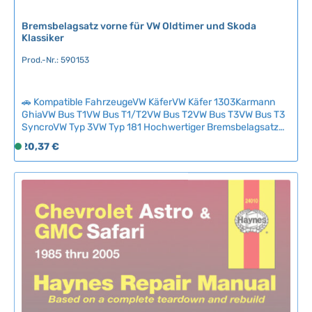
r
,
Bremsbelagsatz vorne für VW Oldtimer und Skoda
L
Klassiker
i
Prod.-Nr.: 590153
e
f
e
🚗 Kompatible FahrzeugeVW KäferVW Käfer 1303Karmann
r
GhiaVW Bus T1VW Bus T1/T2VW Bus T2VW Bus T3VW Bus T3
z
SyncroVW Typ 3VW Typ 181 Hochwertiger Bremsbelagsatz
e
für die Vorderachse Ihres VW-Oldtimers mit bewährter
Regulärer Preis:
20,37 €
S
i
Reibungsleistung und optimaler Verschleißbeständigkeit.Der
o
Satz bietet sichere Bremsperformance bei klassischen
t
f
Bremsanlagen und eignet sich für alle kompatiblen VW-
:
Modelle mit dieser Bremsgeometrie.Einfache Montage dank
o
2
OEM-gerechter Passform – für zuverlässige Bremsweg und
r
-
langlebigen Verschleiß. Technische Daten
t
5
HerkunftslandDeutschland Original VW-
v
T
Nummer6U0698151E
e
a
r
g
f
e
ü
g