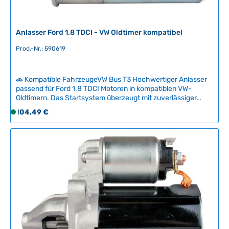
a
r
,
Anlasser Ford 1.8 TDCI - VW Oldtimer kompatibel
L
Prod.-Nr.: 590619
i
e
f
🚗 Kompatible FahrzeugeVW Bus T3 Hochwertiger Anlasser
e
passend für Ford 1.8 TDCI Motoren in kompatiblen VW-
r
Oldtimern. Das Startsystem überzeugt mit zuverlässiger
z
Funktionalität und bewährter Qualität für sichere Kaltstart-
Regulärer Preis:
104,49 €
S
e
Performance.Einfacher Austausch des verschlissenen
o
i
Anlassers sorgt für problemloses Anspringen Ihres
f
Klassikers. Perfekte Lösung zur Wiederherstellung der
t
Startfähigkeit bei Motor-Tuning oder Motorentausch.
o
:
Technische Daten HerkunftslandDeutschland Original VW-
r
2
Nummer8EA012526131 Durchmesser76 mm Zahnanzahl9
t
-
v
5
e
T
r
a
f
g
ü
e