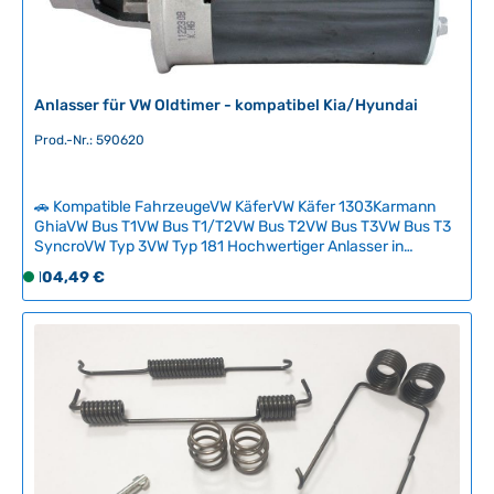
g
b
a
r
,
Anlasser für VW Oldtimer - kompatibel Kia/Hyundai
L
Prod.-Nr.: 590620
i
e
f
🚗 Kompatible FahrzeugeVW KäferVW Käfer 1303Karmann
e
GhiaVW Bus T1VW Bus T1/T2VW Bus T2VW Bus T3VW Bus T3
r
SyncroVW Typ 3VW Typ 181 Hochwertiger Anlasser in
z
bewährter Kia-Hyundai-Qualität für alle kompatiblen VW-
Regulärer Preis:
104,49 €
S
e
Oldtimer. Zuverlässige Motorstarts auch bei älteren
o
i
Fahrzeugen mit optimaler Kraftentfaltung. Einfacher
f
Austausch des Verschleißteils mit Plug-and-Play-
t
Kompatibilität. Technische Daten
o
:
HerkunftslandDeutschland Original VW-
r
2
Nummer8EA012527511 Durchmesser77 mm Zahnanzahl8
t
-
v
5
e
T
r
a
f
g