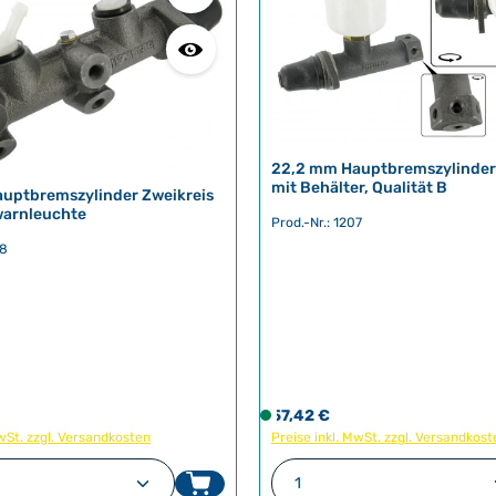
22,2 mm Hauptbremszylinder 
mit Behälter, Qualität B
uptbremszylinder Zweikreis
warnleuchte
Prod.-Nr.: 1207
98
eis:
Regulärer Preis:
57,42 €
S
MwSt. zzgl. Versandkosten
Preise inkl. MwSt. zzgl. Versandkost
o
f
n Wert ein oder benutze die Schaltfläch
t Anzahl: Gib den gewünschten Wert ein 
Produkt Anzahl: G
o