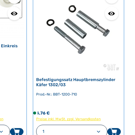
Einkreis
Befestigungssatz Hauptbremszylinder
Käfer 1302/03
Prod.-Nr.: BBT-1200-710
Regulärer Preis:
4,76 €
S
en
Preise inkl. MwSt. zzgl. Versandkosten
o
f
en um die Anzahl zu erhöhen oder zu red
oder benutze die Schaltflächen um die A
ib den gewünschten Wert ein oder benutz
Produkt Anzahl: Gib den gewü
o