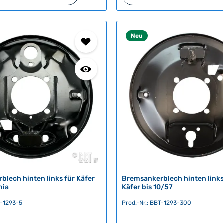
r
t
v
Neu
e
r
f
ü
g
b
a
r
,
L
i
e
f
e
lech hinten links für Käfer
Bremsankerblech hinten links
r
hia
Käfer bis 10/57
z
T-1293-5
Prod.-Nr.: BBT-1293-300
e
i