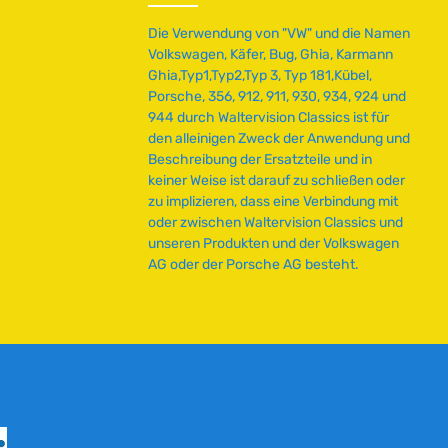
L
i
Die Verwendung von "VW" und die Namen
e
Volkswagen, Käfer, Bug, Ghia, Karmann
f
Ghia,Typ1,Typ2,Typ 3, Typ 181,Kübel,
e
Porsche, 356, 912, 911, 930, 934, 924 und
r
944 durch Waltervision Classics ist für
z
den alleinigen Zweck der Anwendung und
e
Beschreibung der Ersatzteile und in
i
keiner Weise ist darauf zu schließen oder
t
zu implizieren, dass eine Verbindung mit
:
oder zwischen Waltervision Classics und
2
unseren Produkten und der Volkswagen
-
AG oder der Porsche AG besteht.
5
T
a
g
e