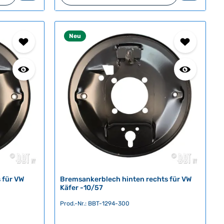
r
t
v
Neu
e
r
f
ü
g
b
a
r
,
L
i
e
f
e
 für VW
Bremsankerblech hinten rechts für VW
r
Käfer -10/57
z
Prod.-Nr.: BBT-1294-300
e
i