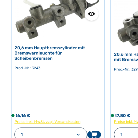
20,6 mm Hauptbremszylinder mit
Bremswarnleuchte für
20,6 mm Ha
Scheibenbremsen
mit Brems
Prod.-Nr.: 3243
Prod.-Nr.: 32
Regulärer Preis:
Regulärer Pr
36,16 €
S
27,80 €
S
Preise inkl. MwSt. zzgl. Versandkosten
o
Preise inkl. 
o
f
f
Produkt Anzahl: Gib den gewünschte
Produk
o
o