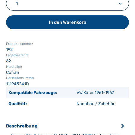
Produkt Anzahl: Gib den gewünschten Wert ein ode
In den Warenkorb
Produktnummer:
192
Lagerbestand:
62
Hersteller:
Cofran
Herstellernummer:
111945241D
Kompatible Fahrzeuge:
VW Käfer 1961–1967
Qualität:
Nachbau / Zubehör
Beschreibung