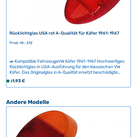
,
L
i
e
f
Rücklichtglas USA rot A-Qualität für Käfer 1961-1967
e
r
Prod.-Nr.: 612
z
e
🚗 Kompatible FahrzeugeVW Käfer 1961–1967 Hochwertiges
i
Rücklichtglas in USA-Ausführung für den klassischen VW
t
Käfer. Das Originalglas in A-Qualität ersetzt beschädigte
:
oder verfärbte Rücklichter zuverlässig und
Regulärer Preis:
61,93 €
S
2
authentisch.Gesprungene oder trübe Gläser lassen sich
o
-
nicht reparieren – ein Austausch ist die einzige saubere
f
Lösung. Mit diesem Ersatzteil bewahren Sie die Originalität
5
Ihres Fahrzeugs. Technische Daten
o
T
Produktgalerie überspringen
Andere Modelle
HerkunftslandDeutschland Original VW-Nummer111945241D
r
a
QualitätA
t
g
v
e
e
r