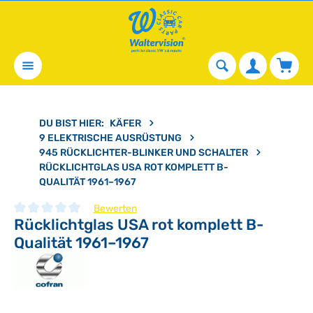
alt springen
Waren
DU BIST HIER:
KÄFER
9 ELEKTRISCHE AUSRÜSTUNG
945 RÜCKLICHTER-BLINKER UND SCHALTER
RÜCKLICHTGLAS USA ROT KOMPLETT B-
QUALITÄT 1961–1967
Bewerten
Rücklichtglas USA rot komplett B-
Durchschnittliche Bewertung von 0 von 5 Sternen
Qualität 1961–1967