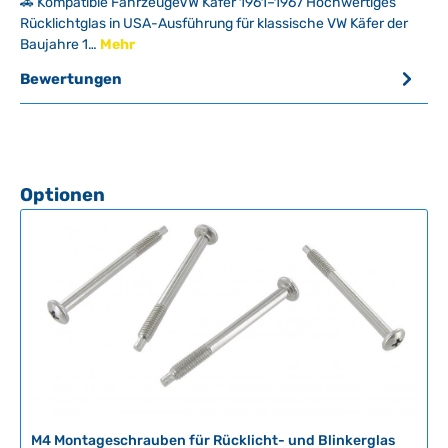
🚗 Kompatible FahrzeugeVW Käfer 1961–1967 Hochwertiges
Rücklichtglas in USA-Ausführung für klassische VW Käfer der
Baujahre 1…
Mehr
Bewertungen
Produktgalerie überspringen
Optionen
M4 Montageschrauben für Rücklicht- und Blinkerglas