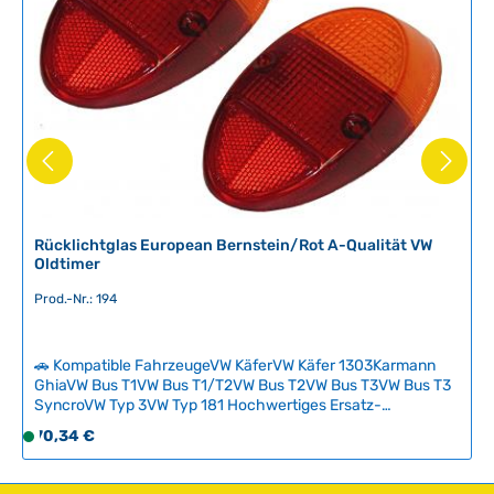
f
ü
g
b
a
r
,
L
i
e
f
Rücklichtglas European Bernstein/Rot A-Qualität VW
e
Oldtimer
r
Prod.-Nr.: 194
z
e
i
🚗 Kompatible FahrzeugeVW KäferVW Käfer 1303Karmann
t
GhiaVW Bus T1VW Bus T1/T2VW Bus T2VW Bus T3VW Bus T3
:
SyncroVW Typ 3VW Typ 181 Hochwertiges Ersatz-
2
Rücklichtglas in klassischer European-Ausführung mit
Regulärer Preis:
70,34 €
S
Bernstein (Orange) und Rot-Segmenten. Das A-Qualitäts-
-
o
Glas ist ideal für die Restauration von VW-Oldtimern und
5
f
ersetzt beschädigte oder verfärbte Original-Gläser
T