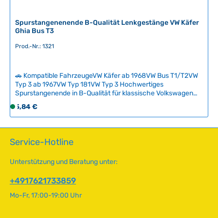
z
e
i
Spurstangenenende B-Qualität Lenkgestänge VW Käfer
Ghia Bus T3
t
:
Prod.-Nr.: 1321
2
-
5
🚗 Kompatible FahrzeugeVW Käfer ab 1968VW Bus T1/T2VW
T
Typ 3 ab 1967VW Typ 181VW Typ 3 Hochwertiges
Spurstangenende in B-Qualität für klassische Volkswagen
a
Modelle. Das Kugelgelenk ist ein sicherheitskritisches
g
Regulärer Preis:
5,84 €
S
Verschleißteil, das regelmäßig überprüft werden sollte –
e
o
Anzeichen für Verschleiß sind übermäßiges Spiel in der
f
Lenkung und erhöhte Vibrationen beim Fahren.Unsere B-
Qualität bietet ein ausgezeichnetes Preis-Leistungs-
o
Service-Hotline
Verhältnis und entspricht den technischen Anforderungen
r
moderner Sicherheitsstandards. Im Gegensatz zur A-
t
Unterstützung und Beratung unter:
Qualität können minimal längere Verschleißintervalle
v
auftreten, wodurch regelmäßige Inspektionen empfohlen
e
+4917621733859
werden.Lieferumfang: Spurstangenende mit
r
selbstsichernder Mutter oder Kronenmutter mit Splint –
Mo-Fr, 17:00-19:00 Uhr
optional austauschbar je nach Verfügbarkeit. Technische
f
Daten HerkunftslandChina Original VW-Nummer311415812C
ü
Gewinde KugelseiteM12 x 1.5 Gewinde SpurstangenseiteM14