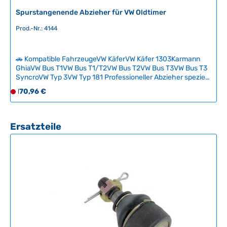
Spurstangenende Abzieher für VW Oldtimer
Prod.-Nr.: 4144
🚗 Kompatible FahrzeugeVW KäferVW Käfer 1303Karmann
GhiaVW Bus T1VW Bus T1/T2VW Bus T2VW Bus T3VW Bus T3
SyncroVW Typ 3VW Typ 181 Professioneller Abzieher speziell
für die sichere Demontage von Spurstangenenden an
Regulärer Preis:
170,96 €
D
klassischen VW-Fahrzeugen. Das Werkzeug ermöglicht eine
e
beschädigungsfreie Trennung der Kugelgelenke ohne
r
Beschädigung von Gewinden oder Komponenten. Ein
unverzichtbares Spezialwerkzeug für jeden Oldtimer-
z
Produktgalerie überspringen
Ersatzteile
Schrauber und die Fachwerkstatt. Technische Daten
e
HerkunftslandUSA
i
t
n
i
c
h
t
v