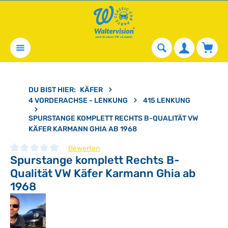
alt springen
Waren
DU BIST HIER:
KÄFER
4 VORDERACHSE - LENKUNG
415 LENKUNG
SPURSTANGE KOMPLETT RECHTS B-QUALITÄT VW
KÄFER KARMANN GHIA AB 1968
Bewerten
Spurstange komplett Rechts B-
Durchschnittliche Bewertung von 0 von 5 Sternen
Qualität VW Käfer Karmann Ghia ab
1968