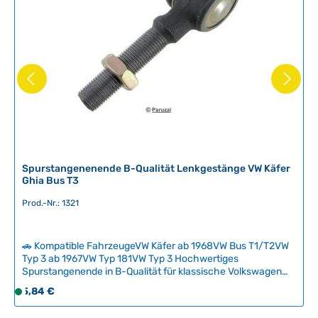
e
r
f
ü
g
b
a
r
Spurstangenenende B-Qualität Lenkgestänge VW Käfer
Ghia Bus T3
Prod.-Nr.: 1321
🚗 Kompatible FahrzeugeVW Käfer ab 1968VW Bus T1/T2VW
Typ 3 ab 1967VW Typ 181VW Typ 3 Hochwertiges
Spurstangenende in B-Qualität für klassische Volkswagen
Modelle. Das Kugelgelenk ist ein sicherheitskritisches
Regulärer Preis:
5,84 €
S
Verschleißteil, das regelmäßig überprüft werden sollte –
o
Anzeichen für Verschleiß sind übermäßiges Spiel in der