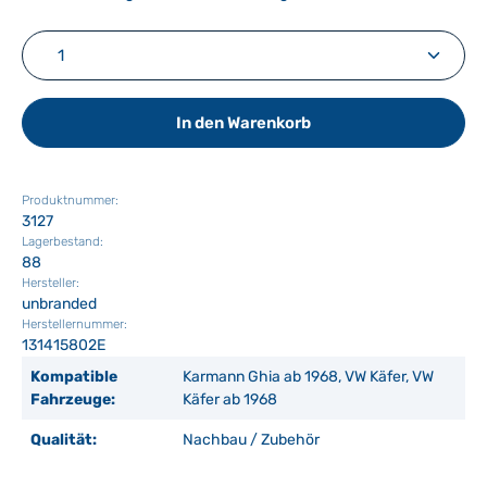
Produkt Anzahl: Gib den gewünschten Wert ein ode
In den Warenkorb
Produktnummer:
3127
Lagerbestand:
88
Hersteller:
unbranded
Herstellernummer:
131415802E
Kompatible
Karmann Ghia ab 1968, VW Käfer, VW
Fahrzeuge:
Käfer ab 1968
Qualität:
Nachbau / Zubehör