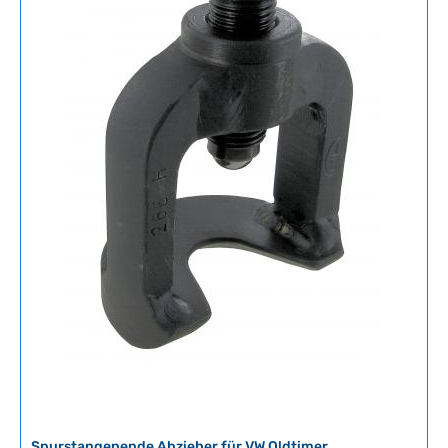
Spurstangenende Abzieher für VW Oldtimer