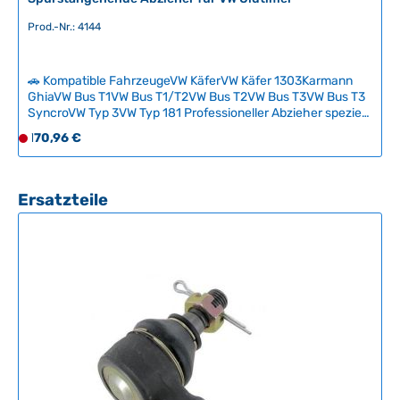
Prod.-Nr.: 4144
🚗 Kompatible FahrzeugeVW KäferVW Käfer 1303Karmann
GhiaVW Bus T1VW Bus T1/T2VW Bus T2VW Bus T3VW Bus T3
SyncroVW Typ 3VW Typ 181 Professioneller Abzieher speziell
für die sichere Demontage von Spurstangenenden an
Regulärer Preis:
170,96 €
D
klassischen VW-Fahrzeugen. Das Werkzeug ermöglicht eine
e
beschädigungsfreie Trennung der Kugelgelenke ohne
r
Beschädigung von Gewinden oder Komponenten. Ein
unverzichtbares Spezialwerkzeug für jeden Oldtimer-
z
Produktgalerie überspringen
Ersatzteile
Schrauber und die Fachwerkstatt. Technische Daten
e
HerkunftslandUSA
i
t
n
i
c
h
t
v
e