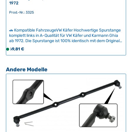
1972
t
:
Prod.-Nr.: 3325
2
-
5
🚗 Kompatible FahrzeugeVW Käfer Hochwertige Spurstange
T
komplett links in A-Qualität für VW Käfer und Karmann Ghia
ab 1972. Die Spurstange ist 100% identisch mit dem Original
a
und ist mit hochwertigen Kugelgelenken der Güteklasse A
g
Regulärer Preis:
69,81 €
S
ausgestattet. Tauschen Sie beschädigte oder rostige
e
o
Spurstangen komplett aus, um Sicherheit und korrektes
f
Fahrverhalten zu gewährleisten. Technische Daten
HerkunftslandNiederlande Original VW-Nummer131415801E
o
Produktgalerie überspringen
Andere Modelle
QualitätA
r
t
v
e
r
f
ü
g
b
a