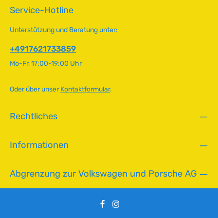
o
Service-Hotline
r
t
Unterstützung und Beratung unter:
v
e
+4917621733859
r
Mo-Fr, 17:00-19:00 Uhr
f
ü
g
Oder über unser
Kontaktformular
.
b
a
Rechtliches
r
,
L
Informationen
i
e
f
Abgrenzung zur Volkswagen und Porsche AG
e
r
z
e