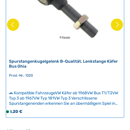
r
f
ü
g
b
a
r
Spurstangenkugelgelenk B-Qualität, Lenkstange Käfer
Bus Ghia
Prod.-Nr.: 1320
🚗 Kompatible FahrzeugeVW Käfer ab 1968VW Bus T1/T2VW
Typ 3 ab 1967VW Typ 181VW Typ 3 Verschlissene
Spurstangenenden erkennen Sie an übermäßigem Spiel in
der Lenkung – ein sicherheitskritisches Verschleißteil, das
Regulärer Preis:
8,20 €
S
regelmäßig kontrolliert werden sollte. Dieses B-Qualitäts-
o
Kugelgelenk bietet ein hervorragendes Preis-Leistungs-
f
Verhältnis und erfüllt alle funktionalen Anforderungen,
erfordert aber möglicherweise kürzere Inspektionsintervalle
o