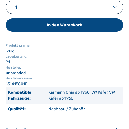
Produkt Anzahl: Gib den gewünschten Wert ein ode
In den Warenkorb
Produktnummer:
3126
Lagerbestand:
91
Hersteller:
unbranded
Herstellernummer:
131415801F
Kompatible
Karmann Ghia ab 1968, VW Käfer, VW
Fahrzeuge:
Käfer ab 1968
Qualität:
Nachbau / Zubehör