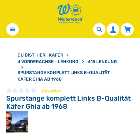
alt springen
Waren
DU BIST HIER:
KÄFER
4 VORDERACHSE - LENKUNG
415 LENKUNG
SPURSTANGE KOMPLETT LINKS B-QUALITÄT
KÄFER GHIA AB 1968
Bewerten
Spurstange komplett Links B-Qualität
Durchschnittliche Bewertung von 0 von 5 Sternen
Käfer Ghia ab 1968