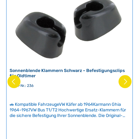
v
e
r
f
ü
g
b
a
r
,
L
Sonnenblende Klammern Schwarz – Befestigungsclips
i
für Oldtimer
e
Prod.-Nr.: 236
f
e
r
🚗 Kompatible FahrzeugeVW Käfer ab 1964Karmann Ghia
z
1964–1967VW Bus T1/T2 Hochwertige Ersatz-Klammern für
e
die sichere Befestigung Ihrer Sonnenblende. Die Original-
i
Kunststoffclips verlieren mit der Zeit ihre Klemmkraft oder
verfärben sich – unsere robusten Metallclips bieten
t
zuverlässigen Halt für viele weitere Jahre.Passend für
:
verschiedene VW-Klassiker von 1964 bis 1979. Einfacher