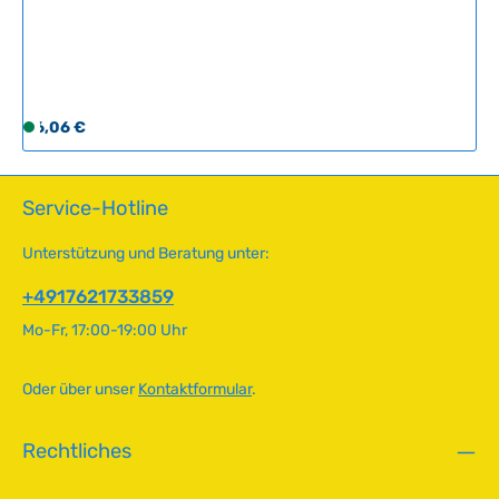
2
Austausch der verschlissenen oder verlorenen
-
Befestigungselemente ohne Demontage der kompletten
5
Sonnenblende. Technische Daten HerkunftslandMexiko
T
a
g
Regulärer Preis:
6,06 €
S
e
o
f
o
Service-Hotline
r
t
Unterstützung und Beratung unter:
v
e
+4917621733859
r
Mo-Fr, 17:00-19:00 Uhr
f
ü
g
Oder über unser
Kontaktformular
.
b
a
Rechtliches
r
,