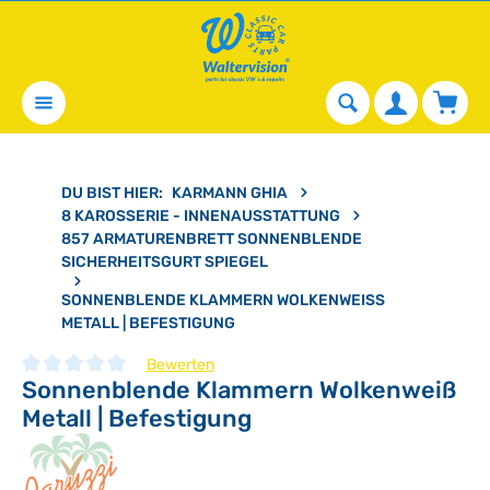
alt springen
Waren
DU BIST HIER:
KARMANN GHIA
8 KAROSSERIE - INNENAUSSTATTUNG
857 ARMATURENBRETT SONNENBLENDE
SICHERHEITSGURT SPIEGEL
SONNENBLENDE KLAMMERN WOLKENWEISS M
ETALL | BEFESTIGUNG
Bewerten
Sonnenblende Klammern Wolkenweiß
Durchschnittliche Bewertung von 0 von 5 Sternen
Metall | Befestigung