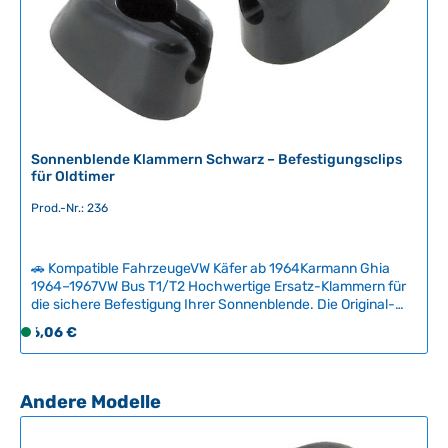
Sonnenblende Klammern Schwarz – Befestigungsclips
für Oldtimer
Prod.-Nr.: 236
🚗 Kompatible FahrzeugeVW Käfer ab 1964Karmann Ghia
1964–1967VW Bus T1/T2 Hochwertige Ersatz-Klammern für
die sichere Befestigung Ihrer Sonnenblende. Die Original-
Kunststoffclips verlieren mit der Zeit ihre Klemmkraft oder
Regulärer Preis:
6,06 €
S
verfärben sich – unsere robusten Metallclips bieten
o
zuverlässigen Halt für viele weitere Jahre.Passend für
f
verschiedene VW-Klassiker von 1964 bis 1979. Einfacher
Austausch der verschlissenen oder verlorenen
o
Produktgalerie überspringen
Andere Modelle
Befestigungselemente ohne Demontage der kompletten
r
Sonnenblende. Technische Daten HerkunftslandMexiko
t