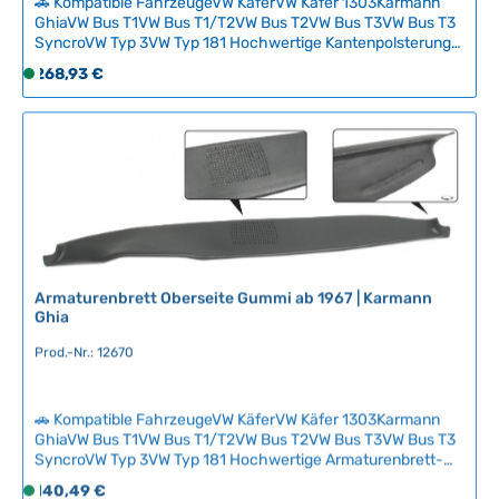
🚗 Kompatible FahrzeugeVW KäferVW Käfer 1303Karmann
L
GhiaVW Bus T1VW Bus T1/T2VW Bus T2VW Bus T3VW Bus T3
SyncroVW Typ 3VW Typ 181 Hochwertige Kantenpolsterung
i
für das untere Armaturenbrett aus Gummi, bestehend aus
e
Regulärer Preis:
268,93 €
S
zwei Teilen für links und rechts der Lenksäule. Schützt vor
f
o
Kniestößen und verleiht dem Innenraum eine verbesserte
e
f
Sicherheit und Optik. Originalgetreue Ausführung für
r
authentische Restaurationen. Technische Daten
o
z
HerkunftslandUSA Original VW-Nummer141857061B,
r
141857062B, 141857683, 141857685
e
t
i
v
t
e
:
r
2
f
Armaturenbrett Oberseite Gummi ab 1967 | Karmann
-
ü
Ghia
5
g
T
Prod.-Nr.: 12670
b
a
a
g
r
🚗 Kompatible FahrzeugeVW KäferVW Käfer 1303Karmann
e
,
GhiaVW Bus T1VW Bus T1/T2VW Bus T2VW Bus T3VW Bus T3
L
SyncroVW Typ 3VW Typ 181 Hochwertige Armaturenbrett-
i
Oberseite aus Gummi für Karmann Ghia ab 1967. Das
Regulärer Preis:
140,49 €
S
e
originale Gummiteil ist durch intensive Sonneneinstrahlung