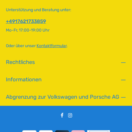
n
i
Unterstützung und Beratung unter:
c
h
+4917621733859
t
Mo-Fr, 17:00-19:00 Uhr
v
e
r
Oder über unser
Kontaktformular
.
f
ü
Rechtliches
g
b
a
Informationen
r
Abgrenzung zur Volkswagen und Porsche AG