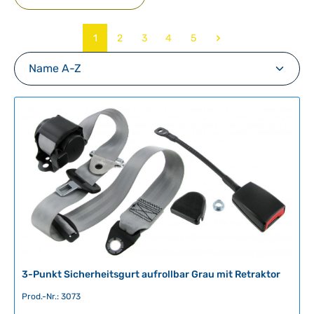
Seite
Seite
Seite
Seite
Seite
1
2
3
4
5
3-Punkt Sicherheitsgurt aufrollbar Grau mit Retraktor
Prod.-Nr.: 3073