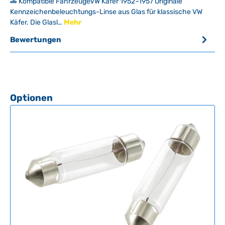
🚗 Kompatible FahrzeugeVW Käfer 1952–1957 Originale
Kennzeichenbeleuchtungs-Linse aus Glas für klassische VW
Käfer. Die Glasl…
Mehr
Bewertungen
Produktgalerie überspringen
Optionen