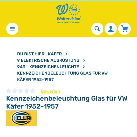
alt springen
Waren
DU BIST HIER:
KÄFER
9 ELEKTRISCHE AUSRÜSTUNG
943 - KENNZEICHENLEUCHTE
KENNZEICHENBELEUCHTUNG GLAS FÜR VW
KÄFER 1952-1957
Bewerten
Kennzeichenbeleuchtung Glas für VW
Durchschnittliche Bewertung von 0 von 5 Sternen
Käfer 1952-1957