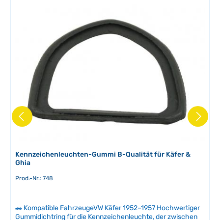
t
v
e
r
f
ü
g
b
a
r
,
L
i
e
f
Kennzeichenleuchten-Gummi B-Qualität für Käfer &
e
Ghia
r
Prod.-Nr.: 748
z
e
i
🚗 Kompatible FahrzeugeVW Käfer 1952–1957 Hochwertiger
t
Gummidichtring für die Kennzeichenleuchte, der zwischen