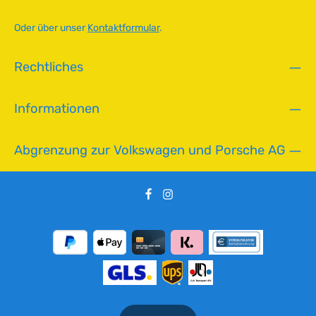
ü
g
Oder über unser
Kontaktformular
.
b
a
Rechtliches
r
,
L
Informationen
i
e
f
Abgrenzung zur Volkswagen und Porsche AG
e
r
z
e
i
t
:
2
-
5
T