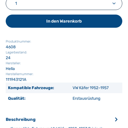
Produkt Anzahl: Gib den gewünschten Wert ein ode
In den Warenkorb
Produktnummer:
4608
Lagerbestand:
24
Hersteller:
Hella
Herstellernummer:
111943121A
Kompatible Fahrzeuge:
VW Käfer 1952–1957
Qualität:
Erstausrüstung
Beschreibung