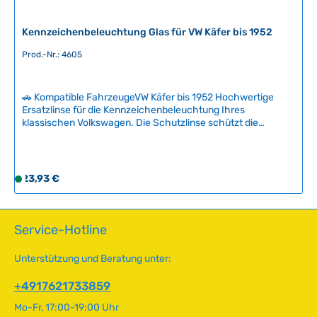
e
r
Kennzeichenbeleuchtung Glas für VW Käfer bis 1952
z
e
Prod.-Nr.: 4605
i
t
🚗 Kompatible FahrzeugeVW Käfer bis 1952 Hochwertige
:
Ersatzlinse für die Kennzeichenbeleuchtung Ihres
2
klassischen Volkswagen. Die Schutzlinse schützt die
-
Glühbirne und die elektrischen Kontakte zuverlässig vor
5
Feuchtigkeit und Verschmutzung. Mit integriertem Reflektor
T
für optimale Ausleuchtung des Nummernschilds nach
a
gesetzlicher Vorgabe.Eine beschädigte oder gerissene Linse
Regulärer Preis:
23,93 €
S
führt zu Feuchtigkeitseintritt und Oxidation, was die Funktion
g
o
der Beleuchtung gefährdet. Der regelmäßige Austausch
e
f
sichert die Verkehrstauglichkeit Ihres Fahrzeugs.
o
Technische Daten HerkunftslandDeutschland Original VW-
Service-Hotline
Nummer111943121
r
t
Unterstützung und Beratung unter:
v
e
+4917621733859
r
Mo-Fr, 17:00-19:00 Uhr
f