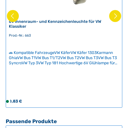
6V Innenraum- und Kennzeichenleuchte für VW
Klassiker
Prod.-Nr.: 663
🚗 Kompatible FahrzeugeVW KäferVW Käfer 1303Karmann
GhiaVW Bus T1VW Bus T1/T2VW Bus T2VW Bus T3VW Bus T3
SyncroVW Typ 3VW Typ 181 Hochwertige 6V Glühlampe für
die Innenraum- und Kennzeichenbeleuchtung klassischer
Volkswagen. Diese Ersatzlampe ist ein Verschleißteil, das
regelmäßig ausgetauscht werden muss und in keinem
Oldtimer-Bordwerkzeug fehlen sollte.Mit dieser
zuverlässigen Lampe stellen Sie sicher, dass Sie jederzeit
verkehrstauglich unterwegs sind – sowohl für die nächtliche
Fahrt als auch für die gesetzlich vorgeschriebene
Regulärer Preis:
0,83 €
S
Kennzeichenausleuchtung. Technische Daten
o
HerkunftslandChina Original VW-NummerN177231, N0177231
f
FarbeTransparent LampentypRöhrenform Leistung10 Watt
o
Länge43 mm SockelSV8.5 Spannung6V
Produktgalerie überspringen
Passende Produkte
r