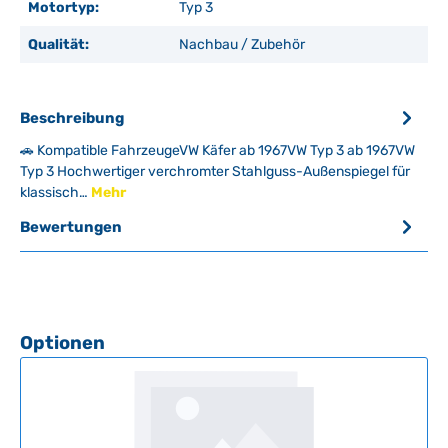
Motortyp:
Typ 3
Qualität:
Nachbau / Zubehör
Beschreibung
🚗 Kompatible FahrzeugeVW Käfer ab 1967VW Typ 3 ab 1967VW
Typ 3 Hochwertiger verchromter Stahlguss-Außenspiegel für
klassisch…
Mehr
Bewertungen
Produktgalerie überspringen
Optionen