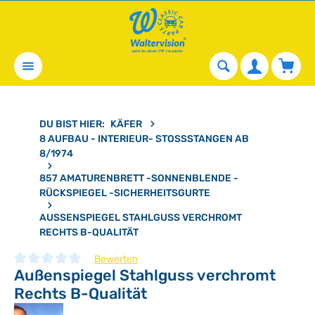
alt springen
Waren
DU BIST HIER:
KÄFER
8 AUFBAU - INTERIEUR- STOSSSTANGEN AB 8
/1974
857 AMATURENBRETT -SONNENBLENDE -
RÜCKSPIEGEL -SICHERHEITSGURTE
AUSSENSPIEGEL STAHLGUSS VERCHROMT R
ECHTS B-QUALITÄT
Bewerten
Außenspiegel Stahlguss verchromt
Durchschnittliche Bewertung von 0 von 5 Sternen
Rechts B-Qualität