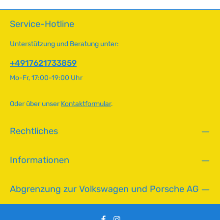
Montageteile und Dichtungen erhalten Sie separat –
f
5
regelmäßige Chromöl-Pflege nach dem Einbau sorgt für
o
T
Service-Hotline
lange Haltbarkeit und perfekten Glanz. Technische Daten
r
a
HerkunftslandMexiko Original VW-Nummer113857513D
t
g
QualitätB
Unterstützung und Beratung unter:
v
e
e
+4917621733859
r
Mo-Fr, 17:00-19:00 Uhr
f
ü
g
Oder über unser
Kontaktformular
.
b
a
Rechtliches
r
,
L
Informationen
i
e
f
Abgrenzung zur Volkswagen und Porsche AG
e
r
z