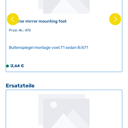
Exterior mirror mounting foot
Prod.-Nr.: 470
Buitenspiegel montage voet.T1 sedan 8/67?
Regulärer Preis:
12,64 €
S
o
f
o
Produktgalerie überspringen
Ersatzteile
r
t
v
e
r
f
ü