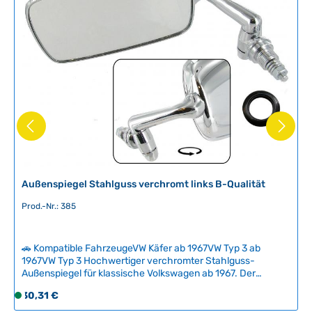
e
r
f
ü
g
b
a
r
,
L
i
e
f
Außenspiegel Stahlguss verchromt links B-Qualität
e
Prod.-Nr.: 385
r
z
e
🚗 Kompatible FahrzeugeVW Käfer ab 1967VW Typ 3 ab
i
1967VW Typ 3 Hochwertiger verchromter Stahlguss-
t
Außenspiegel für klassische Volkswagen ab 1967. Der
:
robuste Spiegel besticht durch authentische Optik und
Regulärer Preis:
30,31 €
S
2
solide Verarbeitung, ideal für die Restauration oder als
o
zuverlässiger Ersatz bei Verschleiß und Korrosion.
-