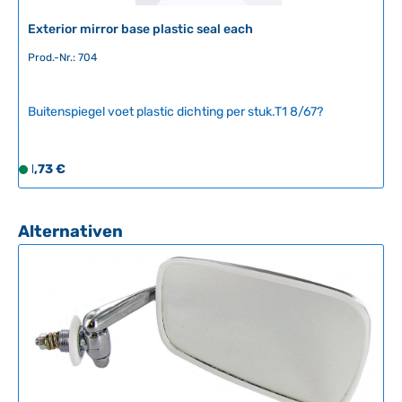
g
Exterior mirror base plastic seal each
b
a
Prod.-Nr.: 704
r
,
L
Buitenspiegel voet plastic dichting per stuk.T1 8/67?
i
e
f
Regulärer Preis:
1,73 €
S
e
o
r
f
z
o
Produktgalerie überspringen
Alternativen
e
r
i
t
t
v
:
e
2
r
-
f
5
ü
T
g
a
b