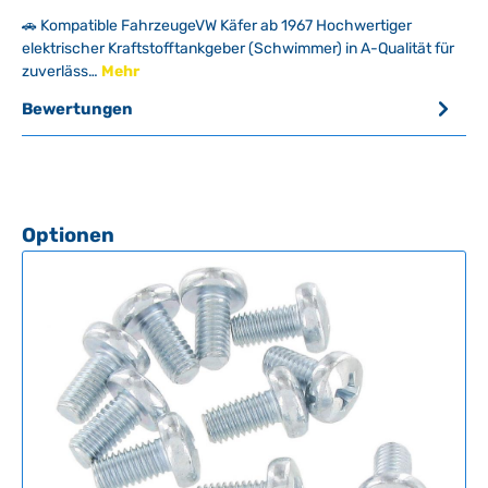
🚗 Kompatible FahrzeugeVW Käfer ab 1967 Hochwertiger
elektrischer Kraftstofftankgeber (Schwimmer) in A-Qualität für
zuverläss…
Mehr
Bewertungen
Produktgalerie überspringen
Optionen