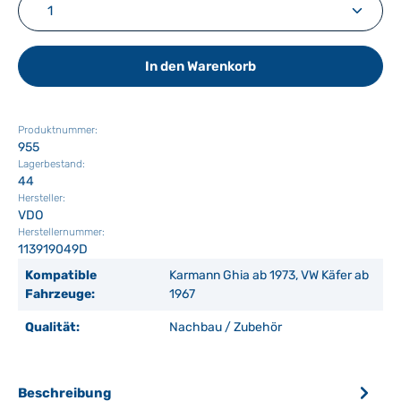
Produkt Anzahl: Gib den gewünschten Wert ein ode
In den Warenkorb
Produktnummer:
955
Lagerbestand:
44
Hersteller:
VDO
Herstellernummer:
113919049D
Kompatible
Karmann Ghia ab 1973, VW Käfer ab
Fahrzeuge:
1967
Qualität:
Nachbau / Zubehör
Beschreibung