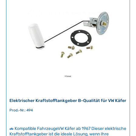
f
ü
g
b
a
r
,
L
i
e
f
e
r
z
e
i
Elektrischer Kraftstofftankgeber B-Qualität für VW Käfer
t
Prod.-Nr.: 494
:
2
-
🚗 Kompatible FahrzeugeVW Käfer ab 1967 Dieser elektrische
5
Kraftstofftankgeber ist die ideale Lösung, wenn Ihre