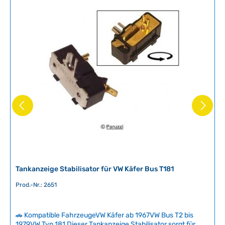
GewindegrößeM5 Länge10 mm MaterialVerzinkter Stahl
SchraubenkopfPhilips
f
ü
g
b
a
r
,
L
i
e
f
e
r
z
e
i
Tankanzeige Stabilisator für VW Käfer Bus T181
t
Prod.-Nr.: 2651
:
2
-
🚗 Kompatible FahrzeugeVW Käfer ab 1967VW Bus T2 bis
5
1979VW Typ 181 Dieser Tankanzeige Stabilisator sorgt für