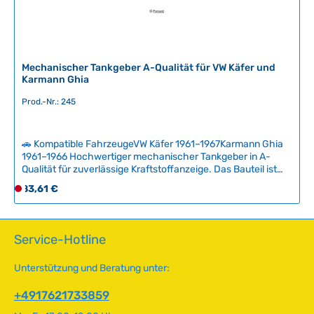
e
r
z
e
i
Mechanischer Tankgeber A-Qualität für VW Käfer und
Karmann Ghia
t
:
Prod.-Nr.: 245
2
-
5
🚗 Kompatible FahrzeugeVW Käfer 1961–1967Karmann Ghia
T
1961–1966 Hochwertiger mechanischer Tankgeber in A-
Qualität für zuverlässige Kraftstoffanzeige. Das Bauteil ist
a
vollständig aus Metall gefertigt und mit gewichteter
g
Regulärer Preis:
83,61 €
D
Schwimmerachse ausgestattet, um Schwankungen der
e
e
Tankanzeige zu minimieren. Ideal zum Austausch bei
r
fehlerhafter oder instabiler Tankanzeige. Technische Daten
HerkunftslandChina Original VW-Nummer113919049C
z
Service-Hotline
QualitätA
e
i
Unterstützung und Beratung unter:
t
n
+4917621733859
i