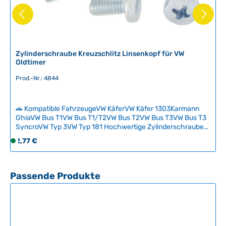
Zylinderschraube Kreuzschlitz Linsenkopf für VW
Oldtimer
Prod.-Nr.: 4844
🚗 Kompatible FahrzeugeVW KäferVW Käfer 1303Karmann
GhiaVW Bus T1VW Bus T1/T2VW Bus T2VW Bus T3VW Bus T3
SyncroVW Typ 3VW Typ 181 Hochwertige Zylinderschraube
mit Kreuzschlitz und Linsenkopf – ein klassisches Normteil
Regulärer Preis:
2,77 €
S
für zahlreiche Befestigungspunkte an VW-Oldtimern wie
o
Käfer, Karmann Ghia, Bus und T-Modelle.Diese universal
f
einsetzbare Schraube wird unter anderem bei der
Windschutzscheibenmontage, Haubenverriegelungen,
o
Produktgalerie überspringen
Passende Produkte
Tankventilzügen und diversen Halterungen
r
verwendet.Korrekter Ersatz für originale Normteile – ideal für
t
Restaurationen und Reparaturen aller kompatiblen VW-
v
Klassiker. Technische Daten HerkunftslandDeutschland
e
Original VW-NummerN01412913, N01412912
r