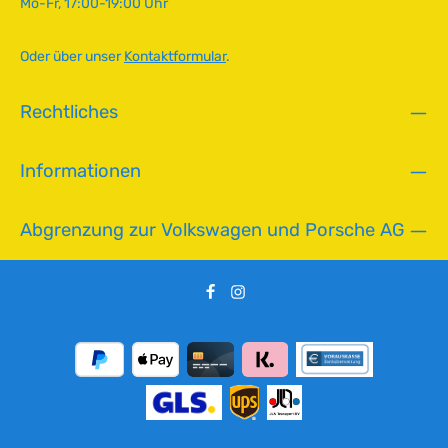
Mo-Fr, 17:00-19:00 Uhr
c
h
t
Oder über unser
Kontaktformular
.
v
e
Rechtliches
r
f
ü
Informationen
g
b
a
Abgrenzung zur Volkswagen und Porsche AG
r