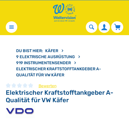
alt springen
Waren
DU BIST HIER:
KÄFER
9 ELEKTRISCHE AUSRÜSTUNG
919 INSTRUMENTENSENDER
ELEKTRISCHER KRAFTSTOFFTANKGEBER A-
QUALITÄT FÜR VW KÄFER
Bewerten
Elektrischer Kraftstofftankgeber A-
Durchschnittliche Bewertung von 0 von 5 Sternen
Qualität für VW Käfer