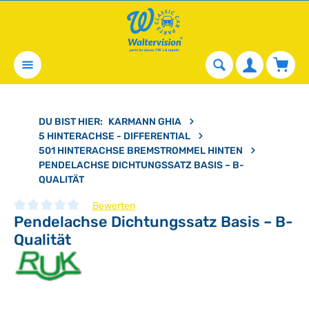
alt springen
Waren
DU BIST HIER:
KARMANN GHIA
5 HINTERACHSE - DIFFERENTIAL
501 HINTERACHSE BREMSTROMMEL HINTEN
PENDELACHSE DICHTUNGSSATZ BASIS – B-
QUALITÄT
Bewerten
Pendelachse Dichtungssatz Basis – B-
Durchschnittliche Bewertung von 0 von 5 Sternen
Qualität