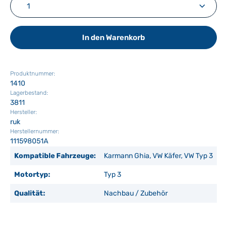
Produkt Anzahl: Gib den gewünschten Wert ein ode
In den Warenkorb
Produktnummer:
1410
Lagerbestand:
3811
Hersteller:
ruk
Herstellernummer:
111598051A
Kompatible Fahrzeuge:
Karmann Ghia, VW Käfer, VW Typ 3
Motortyp:
Typ 3
Qualität:
Nachbau / Zubehör