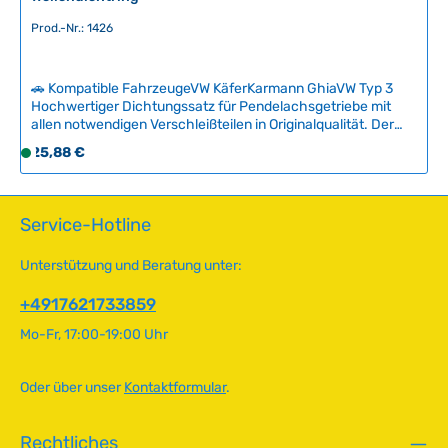
:
Prod.-Nr.: 1426
2
-
5
🚗 Kompatible FahrzeugeVW KäferKarmann GhiaVW Typ 3
T
Hochwertiger Dichtungssatz für Pendelachsgetriebe mit
allen notwendigen Verschleißteilen in Originalqualität. Der
a
Komplettsatz verhindert zuverlässig das Eindringen von
g
Regulärer Preis:
25,88 €
S
Getriebeöl in die Bremsanlage und gewährleistet optimale
e
o
Bremsenwirkung.Im Set enthalten sind zwei hochwertige
f
Dichtungen, O-Ringe und Sicherungsring. Für maximale
Dichtheit empfehlen wir die zusätzliche Verwendung von
o
Service-Hotline
Flüssigdichtung beim Einbau. Technische Daten
r
HerkunftslandDeutschland Original VW-Nummer311598051,
t
Unterstützung und Beratung unter:
111501286, 111501291A, 111501296, 111501303B, 111501315,
v
211501315, 211501321, N125451 QualitätA
e
+4917621733859
r
Mo-Fr, 17:00-19:00 Uhr
f
ü
g
Oder über unser
Kontaktformular
.
b
a
Rechtliches
r