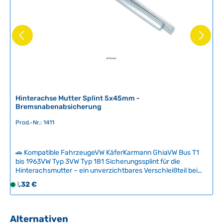
,
L
i
e
f
e
r
z
e
i
Hinterachse Mutter Splint 5x45mm -
Bremsnabenabsicherung
t
:
Prod.-Nr.: 1411
2
-
5
🚗 Kompatible FahrzeugeVW KäferKarmann GhiaVW Bus T1
T
bis 1963VW Typ 3VW Typ 181 Sicherungssplint für die
Hinterachsmutter – ein unverzichtbares Verschleißteil bei
a
jedem Ausbau der Bremstrommel oder Radnabe. Der Splint
g
Regulärer Preis:
1,32 €
S
verhindert zuverlässig, dass sich die Mutter selbstständig
e
o
löst und gewährleistet die sichere Fixierung.Für dauerhaft
f
sichere Montage: Verwenden Sie das korrekte
Anzugsdrehmoment gemäß Werkstatthandbuch und
o
Produktgalerie überspringen
Alternativen