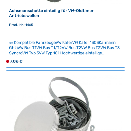
Achsmanschette einteilig für VW-Oldtimer
Antriebswellen
Prod.-Nr.: 1465
🚗 Kompatible FahrzeugeVW KäferVW Käfer 1303Karmann
GhiaVW Bus T1VW Bus T1/T2VW Bus T2VW Bus T3VW Bus T3
SyncroVW Typ 3VW Typ 181 Hochwertige einteilige
Achsmanschette für Antriebswellen und IRS-Wellen, wie sie
Regulärer Preis:
8,06 €
D
werkseitig in klassischen VW-Modellen verbaut waren. Im
e
Gegensatz zu modernen geteilten Varianten bietet die
r
einteilige Manschette absolute Dichtheit und entspricht den
originalen Qualitätsstandards des Volkswagen-Werks. Die
z
sichere Montage mit Spannbändern erfordert zwar speziales
e
Werkzeug und etwas Geduld, garantiert aber eine
i
zuverlässige, leckagefreie Installation. Technische Daten
t
HerkunftslandChina Original VW-Nummer111501151
n
i
c
h
t