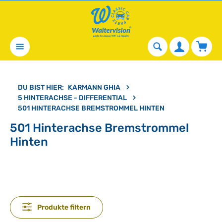
alt springen
Waren
DU BIST HIER:
KARMANN GHIA
5 HINTERACHSE - DIFFERENTIAL
501 HINTERACHSE BREMSTROMMEL HINTEN
501 Hinterachse Bremstrommel
Hinten
Produkte filtern