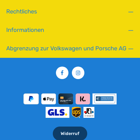
L
Rechtliches
i
e
f
Informationen
e
r
z
Abgrenzung zur Volkswagen und Porsche AG
e
i
t
:
2
-
5
T
a
g
e
Widerruf