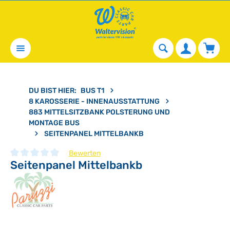
alt springen
Waren
DU BIST HIER:
BUS T1
8 KAROSSERIE - INNENAUSSTATTUNG
883 MITTELSITZBANK POLSTERUNG UND
MONTAGE BUS
SEITENPANEL MITTELBANKB
Bewerten
Seitenpanel Mittelbankb
Durchschnittliche Bewertung von 0 von 5 Sternen