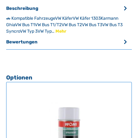
Beschreibung
🚗 Kompatible FahrzeugeVW KäferVW Käfer 1303Karmann
GhiaVW Bus T1VW Bus T1/T2VW Bus T2VW Bus T3VW Bus T3
SyncroVW Typ 3VW Typ…
Mehr
Bewertungen
Produktgalerie überspringen
Optionen