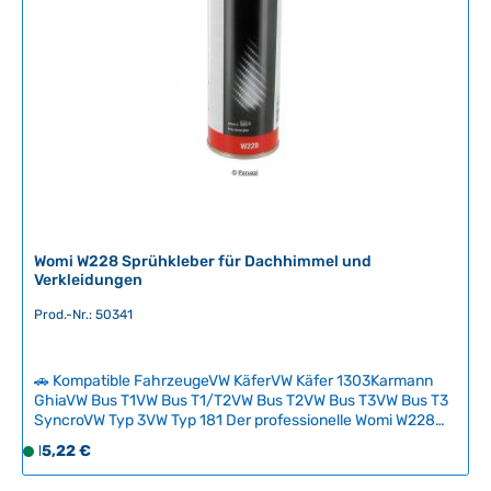
Womi W228 Sprühkleber für Dachhimmel und
Verkleidungen
Prod.-Nr.: 50341
🚗 Kompatible FahrzeugeVW KäferVW Käfer 1303Karmann
GhiaVW Bus T1VW Bus T1/T2VW Bus T2VW Bus T3VW Bus T3
SyncroVW Typ 3VW Typ 181 Der professionelle Womi W228
Sprühkleber ist das Universaltalent für präzise Verklebungen
Regulärer Preis:
15,22 €
S
im Oldtimer-Innenraum – ideal für Dachhimmel,
o
Türverkleidungen und Schutzfolien. Dank dosierbarer