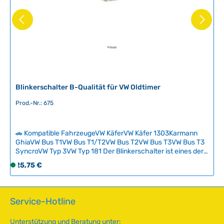
ü
g
b
a
r
Blinkerschalter B-Qualität für VW Oldtimer
Prod.-Nr.: 675
🚗 Kompatible FahrzeugeVW KäferVW Käfer 1303Karmann
GhiaVW Bus T1VW Bus T1/T2VW Bus T2VW Bus T3VW Bus T3
SyncroVW Typ 3VW Typ 181 Der Blinkerschalter ist eines der
meistbenutzten Verschleißteile im klassischen Volkswagen
Regulärer Preis:
25,75 €
S
und erfordert bei Ausfällen einen kompletten Austausch.
o
Diese B-Qualität bietet eine wirtschaftliche Lösung für
f
preisbewusste Restaurierer, allerdings mit Abstrichen bei
Robustheit und Lebensdauer gegenüber A-Qualität.Bitte
o
Service-Hotline
vergleichen Sie vor der Bestellung das Produktfoto mit Ihrer
r
Lenksäule, da im Laufe der Jahrzehnte verschiedene
t
Unterstützung und Beratung unter:
Schaltertypen verbaut wurden – die Jahrgangangabe ist