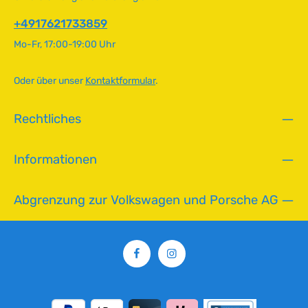
v
daher nur eine Orientierungshilfe. Technische Daten
e
+4917621733859
HerkunftslandChina Original VW-Nummer111953513C
r
QualitätB
Mo-Fr, 17:00-19:00 Uhr
f
ü
g
Oder über unser
Kontaktformular
.
b
a
Rechtliches
r
,
L
Informationen
i
e
f
Abgrenzung zur Volkswagen und Porsche AG
e
r
z
e
i
t
: