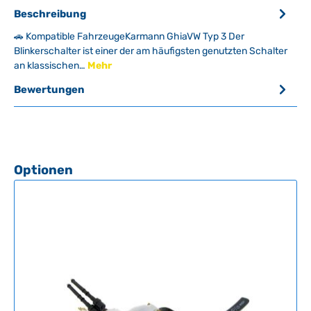
Beschreibung
🚗 Kompatible FahrzeugeKarmann GhiaVW Typ 3 Der
Blinkerschalter ist einer der am häufigsten genutzten Schalter
an klassischen…
Mehr
Bewertungen
Produktgalerie überspringen
Optionen