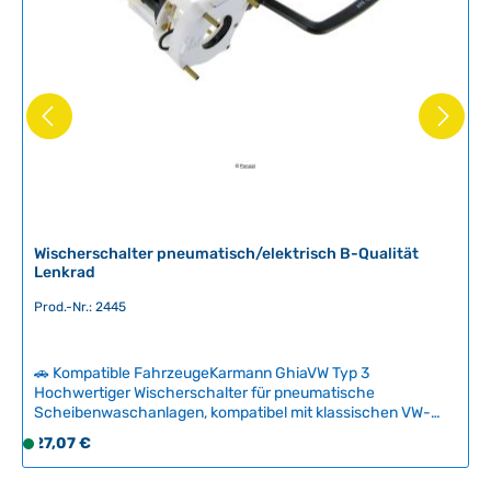
Wischerschalter pneumatisch/elektrisch B-Qualität
Lenkrad
Prod.-Nr.: 2445
🚗 Kompatible FahrzeugeKarmann GhiaVW Typ 3
Hochwertiger Wischerschalter für pneumatische
Scheibenwaschanlagen, kompatibel mit klassischen VW-
Modellen wie Karmann Ghia und VW Typ 3. Der Schalter
Regulärer Preis:
27,07 €
S
ermöglicht die zuverlässige Bedienung Ihrer Wischanlage
o
vom Lenkrad aus und besticht durch robuste
f