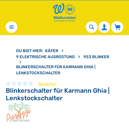
alt springen
Waren
DU BIST HIER:
KÄFER
9 ELEKTRISCHE AUSRÜSTUNG
953 BLINKER
BLINKERSCHALTER FÜR KARMANN GHIA |
LENKSTOCKSCHALTER
Bewerten
Blinkerschalter für Karmann Ghia |
Durchschnittliche Bewertung von 0 von 5 Sternen
Lenkstockschalter