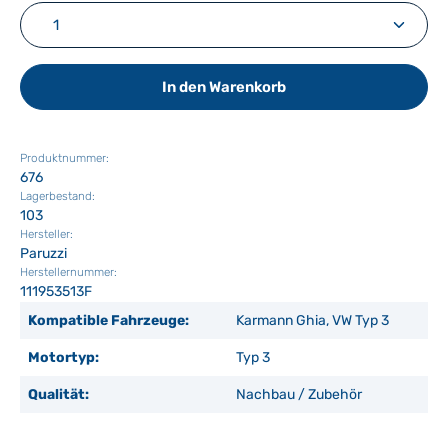
Produkt Anzahl: Gib den gewünschten Wert ein ode
In den Warenkorb
Produktnummer:
676
Lagerbestand:
103
Hersteller:
Paruzzi
Herstellernummer:
111953513F
Kompatible Fahrzeuge:
Karmann Ghia, VW Typ 3
Motortyp:
Typ 3
Qualität:
Nachbau / Zubehör