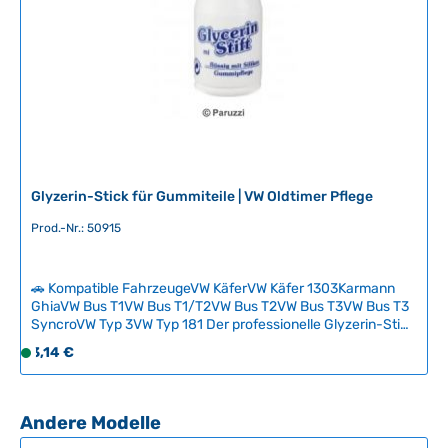
Glyzerin-Stick für Gummiteile | VW Oldtimer Pflege
Prod.-Nr.: 50915
🚗 Kompatible FahrzeugeVW KäferVW Käfer 1303Karmann
GhiaVW Bus T1VW Bus T1/T2VW Bus T2VW Bus T3VW Bus T3
SyncroVW Typ 3VW Typ 181 Der professionelle Glyzerin-Stick
ist das Schmiermittel der Wahl beim Einbau und der Pflege
Regulärer Preis:
3,14 €
S
von Gummidichtungen an klassischen Fahrzeugen. Glyzerin
o
schützt Gummiteile vor Beschädigungen, verhindert
f
Trockenrisse und ist oft Voraussetzung für die Gültig­keit von
Garantieleistungen bei Gummiteilen. Ideal zur Wartung von
o
Produktgalerie überspringen
Andere Modelle
Tür-, Motor- und Kofferraumdeckelgummis sowie zur
r