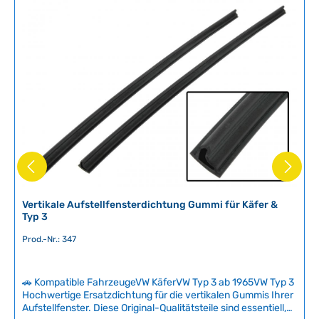
Vermeidung von Festkleben und Gefrieren – ein
t
unverzichtbarer Begleiter in jeder Oldtimer-Werkstatt.
v
Technische Daten HerkunftslandDeutschland Inhalt50 ml
e
r
f
ü
g
b
a
r
,
L
i
e
Vertikale Aufstellfensterdichtung Gummi für Käfer &
f
Typ 3
e
Prod.-Nr.: 347
r
z
e
🚗 Kompatible FahrzeugeVW KäferVW Typ 3 ab 1965VW Typ 3
i
Hochwertige Ersatzdichtung für die vertikalen Gummis Ihrer
t
Aufstellfenster. Diese Original-Qualitätsteile sind essentiell,