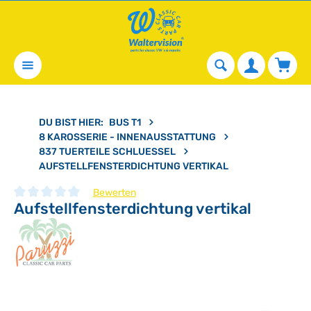
alt springen
Waren
DU BIST HIER:
BUS T1
8 KAROSSERIE - INNENAUSSTATTUNG
837 TUERTEILE SCHLUESSEL
AUFSTELLFENSTERDICHTUNG VERTIKAL
Bewerten
Aufstellfensterdichtung vertikal
Durchschnittliche Bewertung von 0 von 5 Sternen
Bildergalerie überspringen