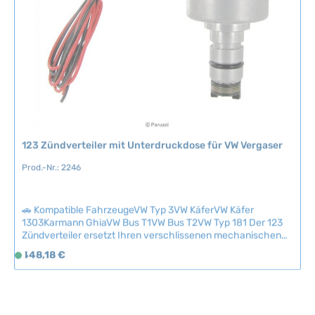
a
r
,
L
i
e
f
e
r
123 Zündverteiler mit Unterdruckdose für VW Vergaser
z
e
Prod.-Nr.: 2246
i
t
🚗 Kompatible FahrzeugeVW Typ 3VW KäferVW Käfer
:
1303Karmann GhiaVW Bus T1VW Bus T2VW Typ 181 Der 123
2
Zündverteiler ersetzt Ihren verschlissenen mechanischen
-
Verteiler durch ein elektronisch gesteuertes High-Tech-
Regulärer Preis:
448,18 €
5
S
System, das wartungsfrei und zuverlässig arbeitet. Dank
T
o
computergesteuerter Zündvorlaufkurve und
a
f
Synchrontechnologie erhalten Sie bei jeder Drehzahl
optimalen Zündfunken und maximale Motorleistung – einmal
g
o
eingestellt, nie wieder nachjustieren.Mit 16 verschiedenen
e
r