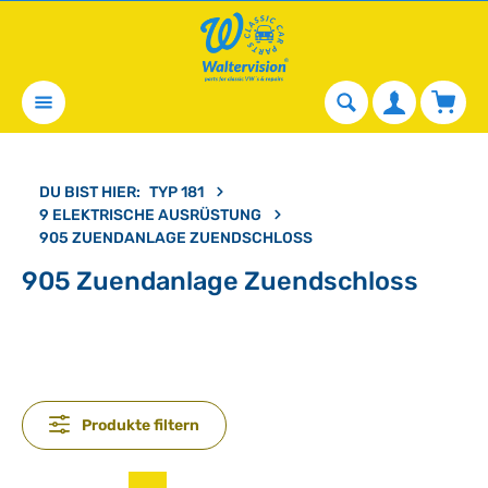
alt springen
Waren
DU BIST HIER:
TYP 181
9 ELEKTRISCHE AUSRÜSTUNG
905 ZUENDANLAGE ZUENDSCHLOSS
905 Zuendanlage Zuendschloss
Produkte filtern