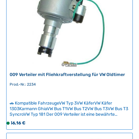
g
b
a
r
,
L
i
e
f
e
r
009 Verteiler mit Fliehkraftverstellung für VW Oldtimer
z
e
Prod.-Nr.: 2234
i
t
🚗 Kompatible FahrzeugeVW Typ 3VW KäferVW Käfer
:
1303Karmann GhiaVW Bus T1VW Bus T2VW Bus T3VW Bus T3
2
SyncroVW Typ 181 Der 009 Verteiler ist eine bewährte
-
Lösung für VW-Oldtimer mit nicht originalen Vergasern, da er
Regulärer Preis:
36,16 €
5
S
vollständig mit Fliehkraftverstellung arbeitet und keine
T
o
Unterdruckverstellung benötigt. Mit einer maximalen
a
f
Verstellung von 21 bis 24 Grad bei 3600 U/min eignet sich