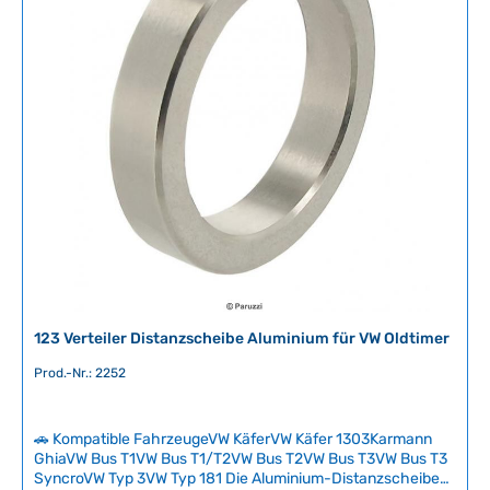
e
Nummer123TUNE+4RVVEXTBL
r
f
ü
g
b
a
r
,
L
i
e
f
e
r
123 Verteiler Distanzscheibe Aluminium für VW Oldtimer
z
e
Prod.-Nr.: 2252
i
t
🚗 Kompatible FahrzeugeVW KäferVW Käfer 1303Karmann
:
GhiaVW Bus T1VW Bus T1/T2VW Bus T2VW Bus T3VW Bus T3
2
SyncroVW Typ 3VW Typ 181 Die Aluminium-Distanzscheibe
-