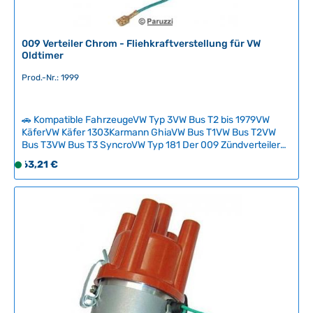
009 Verteiler Chrom - Fliehkraftverstellung für VW
Oldtimer
Prod.-Nr.: 1999
🚗 Kompatible FahrzeugeVW Typ 3VW Bus T2 bis 1979VW
KäferVW Käfer 1303Karmann GhiaVW Bus T1VW Bus T2VW
Bus T3VW Bus T3 SyncroVW Typ 181 Der 009 Zündverteiler
ist eine hochwertige Alternative für VW-Oldtimer mit
Regulärer Preis:
63,21 €
S
modifizierten Vergasern und arbeitet vollständig mit
o
Fliehkraftverstellung ohne Unterdruckabhängigkeit. Mit
f
einer maximalen Verstellung von 21–24° bei 3600 U/min
bietet er optimale Zündverläufe für höhere Drehzahlen und
o
schnellere Motoren. Im Lieferumfang enthalten sind
r
Kontaktpunkte, Rotor, Kondensator und Bakelit-Verteilerkopf
t
in Chromausführung. Technische Daten HerkunftslandChina
v
Original VW-Nummer9230081094
e
r
f
ü