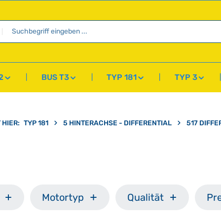
2
BUS T3
TYP 181
TYP 3
 HIER:
TYP 181
5 HINTERACHSE - DIFFERENTIAL
517 DIFFE
Motortyp
Qualität
Pre