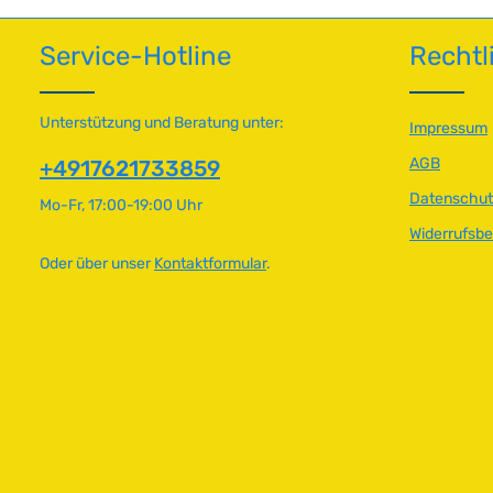
e
ausgestattet. Technische Daten
T
T
r
HerkunftslandTaiwan
a
a
Service-Hotline
Rechtl
f
g
g
ü
e
e
g
b
Unterstützung und Beratung unter:
Impressum
a
AGB
+4917621733859
r
,
Datenschut
Mo-Fr, 17:00-19:00 Uhr
L
Widerrufsb
i
e
Oder über unser
Kontaktformular
.
f
e
r
z
e
i
t
:
2
-