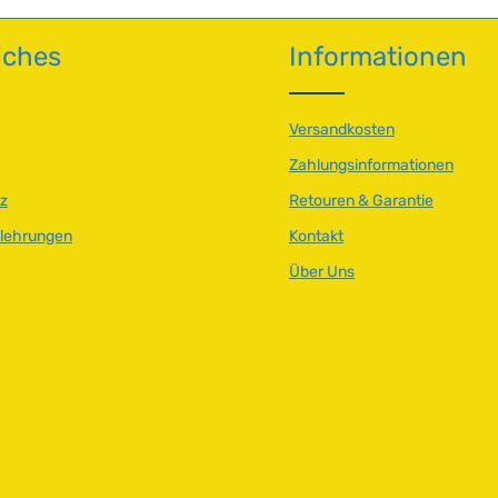
T
a
iches
Informationen
g
e
Versandkosten
Zahlungsinformationen
z
Retouren & Garantie
elehrungen
Kontakt
Über Uns