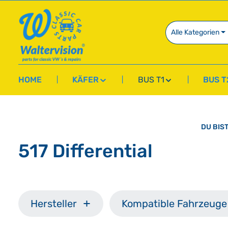
springen
Zur Hauptnavigation springen
Alle Kategorien
HOME
KÄFER
BUS T1
BUS T
DU BIST
517 Differential
Hersteller
Kompatible Fahrzeuge