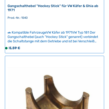
e
Gangschalthebel "Hockey Stick" für VW Käfer & Ghia ab
f
1971
e
Prod.-Nr.: 1540
r
z
e
🚗 Kompatible FahrzeugeVW Käfer ab 1971VW Typ 181 Der
i
Gangschalthebel (auch "Hockey Stick" genannt) verbindet
t
die Schaltstange mit dem Getriebe und ist bei Verschleiß
:
oder Beschädigungen ein häufiger Verschleißteil. Ein
Regulärer Preis:
15,59 €
S
abgenutzter Hebel führt zu übermäßigem Spiel zwischen
2
o
den Gängen und kann bei unsauberen Schaltbewegungen
-
f
aus der Antriebswelle reißen.Wir bieten sowohl eine
5
originalgetreue als auch eine verstärkte Ausführung an. Die
o
T
verstärkte Version eignet sich ideal für sportlichere
r
a
Fahrweisen und bietet maximale Zuverlässigkeit bei
t
g
höheren Belastungen. Technische Daten
v
HerkunftslandBrasilien Original VW-Nummer113311541C
e
e
r
f
ü
g