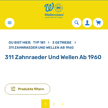
alt springen
Waren
DU BIST HIER:
TYP 181
3 GETRIEBE
311 ZAHNRAEDER UND WELLEN AB 1960
311 Zahnraeder Und Wellen Ab 1960
Produkte filtern
Seite
Seite
1
2