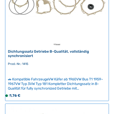
b
a
r
,
L
i
e
f
e
r
Dichtungssatz Getriebe B-Qualität, vollständig
z
synchronisiert
e
Prod.-Nr.: 1415
i
t
:
🚗 Kompatible FahrzeugeVW Käfer ab 1960VW Bus T1 1959–
2
1967VW Typ 3VW Typ 181 Kompletter Dichtungssatz in B-
-
Qualität für fully synchronized Getriebe mit
5
Primärwellendichtung, vier Pendelachseinstelldichtungen
Regulärer Preis:
11,76 €
S
T
(0,20 mm) und Hinterwellendichtungen. Der Satz ist
o
a
universell für verschiedene Getriebetypen einsetzbar – je
f
nach Ausführung (Pendelachse oder IRS) können
g
zusätzliche Einzelteile wie Lagerhülse und Sicherungsring
o
e