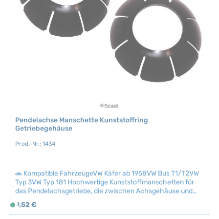
g
b
a
r
,
L
i
e
f
e
r
Pendelachse Manschette Kunststoffring
z
Getriebegehäuse
e
Prod.-Nr.: 1434
i
t
:
🚗 Kompatible FahrzeugeVW Käfer ab 1958VW Bus T1/T2VW
2
Typ 3VW Typ 181 Hochwertige Kunststoffmanschetten für
-
das Pendelachsgetriebe, die zwischen Achsgehäuse und
5
Getriebegehäuse montiert werden und eine sichere
Regulärer Preis:
9,52 €
S
T
Bewegung der Antriebswellen gewährleisten.Verschlissene
o
a
oder fehlende Manschetten führen zu erheblichen