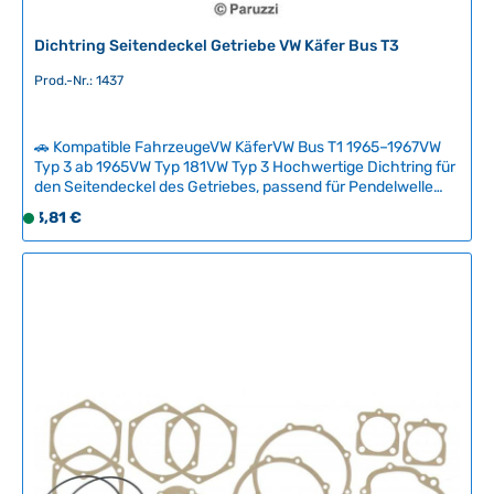
Dichtring Seitendeckel Getriebe VW Käfer Bus T3
Prod.-Nr.: 1437
🚗 Kompatible FahrzeugeVW KäferVW Bus T1 1965–1967VW
Typ 3 ab 1965VW Typ 181VW Typ 3 Hochwertige Dichtring für
den Seitendeckel des Getriebes, passend für Pendelwelle
und Zwischenwelle. Dieser Dichtring verhindert Getriebeöl-
Regulärer Preis:
3,81 €
S
Leckagen am Seitendeckel und ist ein essentielles
o
Verschleißteil bei jeder Getriebeüberholung.Bitte beachten
f
Sie: Diese Dichtung ist ab März 1965 erforderlich. Für ältere
Baujahre ist der B-Dichtungssatz (SKU 1415) ausreichend.
o
Technische Daten HerkunftslandBrasilien Original VW-
r
Nummer113301185A
t
v
e
r
f
ü
g