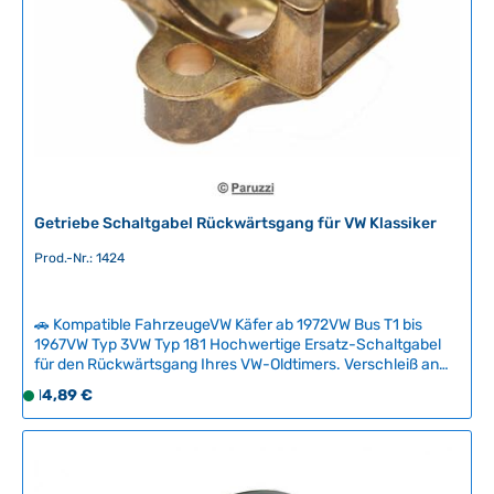
b
a
r
,
L
i
e
f
e
r
Getriebe Schaltgabel Rückwärtsgang für VW Klassiker
z
e
Prod.-Nr.: 1424
i
t
🚗 Kompatible FahrzeugeVW Käfer ab 1972VW Bus T1 bis
:
1967VW Typ 3VW Typ 181 Hochwertige Ersatz-Schaltgabel
2
für den Rückwärtsgang Ihres VW-Oldtimers. Verschleiß an
-
dieser Komponente führt häufig zu Schwierigkeiten beim
Regulärer Preis:
14,89 €
5
S
Einlegen des Rückwärtsgangs – bevor Sie das Getriebe
T
o
ausbauen, prüfen Sie zunächst die Schaltstange und deren
a
f
Führung.Mit dieser Original-Qualitäts-Schaltgabel stellen Sie
die zuverlässige Funktion Ihrer Schaltanlage wieder her und
g
o
genießen präzises Schalten wie vom Hersteller vorgesehen.
e
r