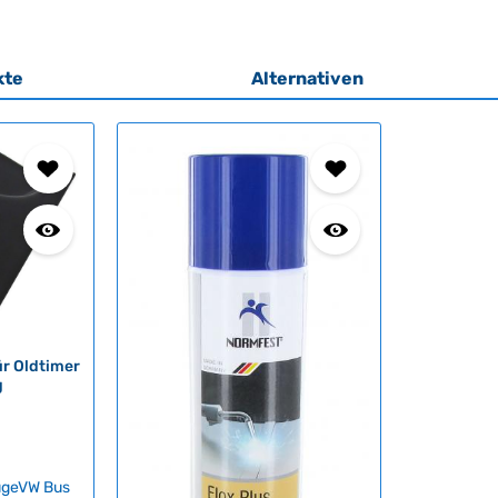
kte
Alternativen
ür Oldtimer
g
ugeVW Bus