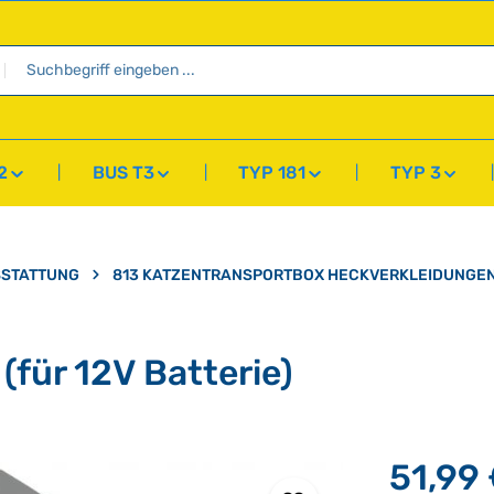
2
BUS T3
TYP 181
TYP 3
SSTATTUNG
813 KATZENTRANSPORTBOX HECKVERKLEIDUNGE
für 12V Batterie)
51,99