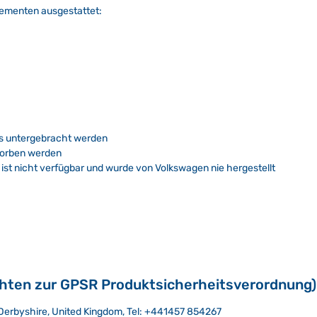
lementen ausgestattet:
lls untergebracht werden
worben werden
 ist nicht verfügbar und wurde von Volkswagen nie hergestellt
chten zur GPSR Produktsicherheitsverordnung)
 - Derbyshire, United Kingdom, Tel: +441457 854267