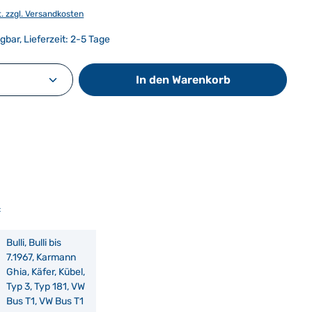
t. zzgl. Versandkosten
gbar, Lieferzeit: 2-5 Tage
Anzahl: Gib den gewünschten Wert ein od
In den Warenkorb
:
Bulli, Bulli bis
7.1967, Karmann
Ghia, Käfer, Kübel,
Typ 3, Typ 181, VW
Bus T1, VW Bus T1