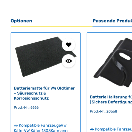
Optionen
Passende Produ
Produktgalerie überspringen
Batteriematte für VW Oldtimer
– Säureschutz &
Batterie Halterung f
Korrosionsschutz
| Sichere Befestigun
Prod.-Nr.: 6666
Prod.-Nr.: 20668
🚗 Kompatible FahrzeugeVW
🚗 Kompatible Fahrze
KäferVW Käfer 1303Karmann