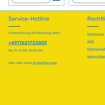
r
r
t
t
v
v
Service-Hotline
Rechtl
e
e
r
r
f
f
ü
ü
Unterstützung und Beratung unter:
Impressum
g
g
AGB
+4917621733859
b
b
a
a
Datenschut
Mo-Fr, 17:00-19:00 Uhr
r
r
Widerrufsb
,
,
L
L
Oder über unser
Kontaktformular
.
i
i
e
e
f
f
e
e
r
r
z
z
e
e
i
i