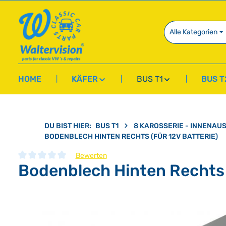
springen
Zur Hauptnavigation springen
Alle Kategorien
HOME
KÄFER
BUS T1
BUS T
DU BIST HIER:
BUS T1
8 KAROSSERIE - INNENAU
BODENBLECH HINTEN RECHTS (FÜR 12V BATTERIE)
Bewerten
Bodenblech Hinten Rechts (
Durchschnittliche Bewertung von 0 von 5 Sternen
Bildergalerie überspringen