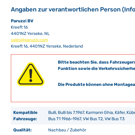
Angaben zur verantwortlichen Person (Inf
Paruzzi BV
Kreeft 16
4401NZ Yerseke, NL
sales@paruzzi.com
Kreeft 16, 4401NZ Yerseke, Nederland
Bitte beachten Sie, dass Fahrzeuger
Funktion sowie die Verkehrssicherhe
Die Produkte können ohne Montagean
Kompatible
Bulli, Bulli bis 7.1967, Karmann Ghia, Käfer, Kü
Fahrzeuge:
Bus T1 1966–1967, VW Bus T2, VW Bus T3
Qualität:
Nachbau / Zubehör