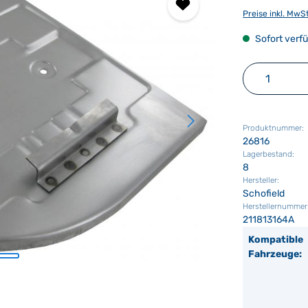
Preise inkl. MwS
Sofort verfü
Produkt 
Produktnummer:
26816
Lagerbestand:
8
Hersteller:
Schofield
Herstellernummer
211813164A
Kompatible
Fahrzeuge: