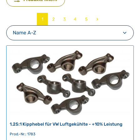
Seite
Seite
Seite
Seite
Seite
1
2
3
4
5
1.25:1 Kipphebel für VW Luftgekühlte - +10% Leistung
Prod.-Nr.: 1783