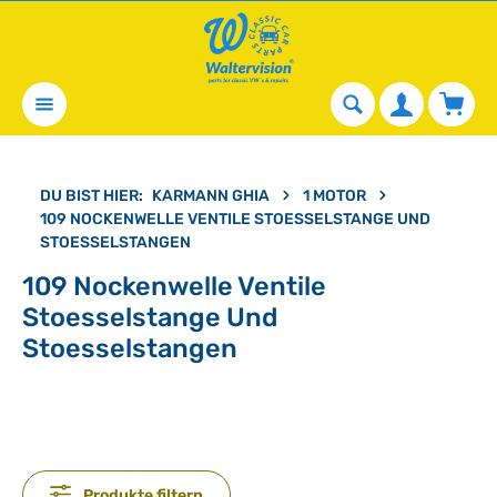
alt springen
Waren
DU BIST HIER:
KARMANN GHIA
1 MOTOR
109 NOCKENWELLE VENTILE STOESSELSTANGE UND
STOESSELSTANGEN
109 Nockenwelle Ventile
Stoesselstange Und
Stoesselstangen
Produkte filtern