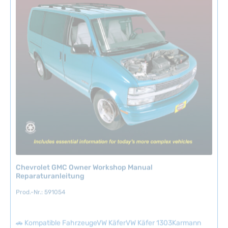
b
a
r
,
L
i
e
f
e
r
z
e
i
t
:
Chevrolet GMC Owner Workshop Manual
2
Reparaturanleitung
-
Prod.-Nr.: 591054
5
T
a
🚗 Kompatible FahrzeugeVW KäferVW Käfer 1303Karmann
g
GhiaVW Bus T1VW Bus T1/T2VW Bus T2VW Bus T3VW Bus T3