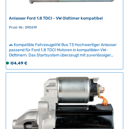
a
r
,
Anlasser Ford 1.8 TDCI - VW Oldtimer kompatibel
L
Prod.-Nr.: 590619
i
e
f
🚗 Kompatible FahrzeugeVW Bus T3 Hochwertiger Anlasser
e
passend für Ford 1.8 TDCI Motoren in kompatiblen VW-
r
Oldtimern. Das Startsystem überzeugt mit zuverlässiger
z
Funktionalität und bewährter Qualität für sichere Kaltstart-
Regulärer Preis:
104,49 €
S
e
Performance.Einfacher Austausch des verschlissenen
o
i
Anlassers sorgt für problemloses Anspringen Ihres
f
Klassikers. Perfekte Lösung zur Wiederherstellung der
t
Startfähigkeit bei Motor-Tuning oder Motorentausch.
o
:
Technische Daten HerkunftslandDeutschland Original VW-
r
2
Nummer8EA012526131 Durchmesser76 mm Zahnanzahl9
t
-
v
5
e
T
r
a
f
g
ü
e