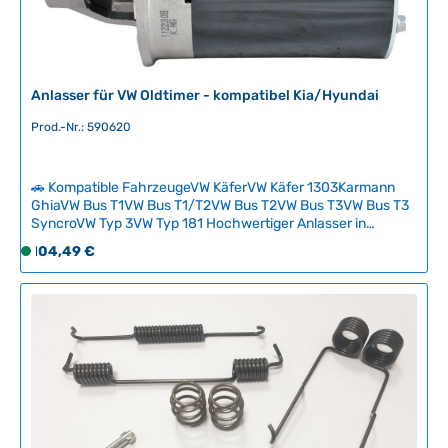
g
b
a
r
,
Anlasser für VW Oldtimer - kompatibel Kia/Hyundai
L
Prod.-Nr.: 590620
i
e
f
🚗 Kompatible FahrzeugeVW KäferVW Käfer 1303Karmann
e
GhiaVW Bus T1VW Bus T1/T2VW Bus T2VW Bus T3VW Bus T3
r
SyncroVW Typ 3VW Typ 181 Hochwertiger Anlasser in
z
bewährter Kia-Hyundai-Qualität für alle kompatiblen VW-
Regulärer Preis:
104,49 €
S
e
Oldtimer. Zuverlässige Motorstarts auch bei älteren
o
i
Fahrzeugen mit optimaler Kraftentfaltung. Einfacher
f
Austausch des Verschleißteils mit Plug-and-Play-
t
Kompatibilität. Technische Daten
o
:
HerkunftslandDeutschland Original VW-
r
2
Nummer8EA012527511 Durchmesser77 mm Zahnanzahl8
t
-
v
5
e
T
r
a
f
g