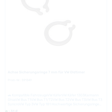
r
5
f
T
ü
a
g
g
b
e
a
r
,
L
i
e
f
e
Achse Sicherungsringe 7 mm für VW Oldtimer
r
z
Prod.-Nr.: 591349
e
i
🚗 Kompatible FahrzeugeVW KäferVW Käfer 1303Karmann
t
GhiaVW Bus T1VW Bus T1/T2VW Bus T2VW Bus T3VW Bus T3
:
SyncroVW Typ 3VW Typ 181 Hochwertige Sicherungsringe
2
für die Achsenmontage an klassischen VW-Oldtimern. Die 7-
Regulärer Preis:
-
1,31 €
S
mm-Ringe gewährleisten sichere Verbindungen und
5