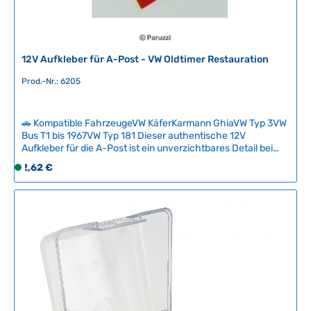
e
f
e
r
12V Aufkleber für A-Post - VW Oldtimer Restauration
z
e
Prod.-Nr.: 6205
i
t
🚗 Kompatible FahrzeugeVW KäferKarmann GhiaVW Typ 3VW
:
Bus T1 bis 1967VW Typ 181 Dieser authentische 12V
2
Aufkleber für die A-Post ist ein unverzichtbares Detail bei
-
der originalgetreuen Restauration klassischer Volkswagen.
Regulärer Preis:
2,62 €
5
S
Der Aufkleber wurde bei VW-Modellen der frühen
T
o
Jahrzehnte serienmäßig verwendet und lässt sich bei der
a
f
Lackierung oft nicht erhalten. Mit diesem hochwertigen
Repro-Aufkleber stellen Sie den werksseitigen
g
o
Originalzustand zuverlässig wieder her und verleihen Ihrem
e
r
Oldtimer das authentische Erscheinungsbild zurück.
t
Technische Daten HerkunftslandPolen Original VW-
v
Nummer111900275
e
r
f