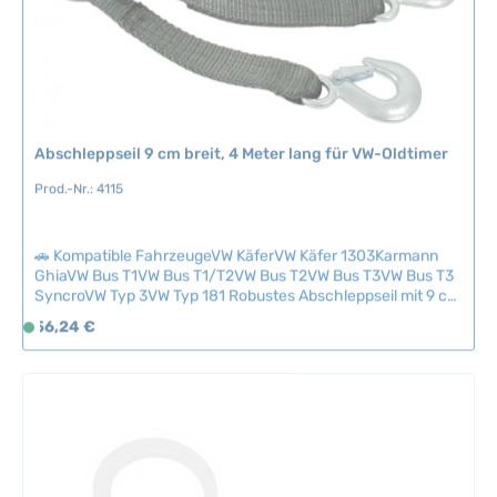
r
f
ü
g
b
a
Abschleppseil 9 cm breit, 4 Meter lang für VW-Oldtimer
r
Prod.-Nr.: 4115
,
L
i
🚗 Kompatible FahrzeugeVW KäferVW Käfer 1303Karmann
e
GhiaVW Bus T1VW Bus T1/T2VW Bus T2VW Bus T3VW Bus T3
f
SyncroVW Typ 3VW Typ 181 Robustes Abschleppseil mit 9 cm
e
Breite und 4 Metern Länge – die zuverlässige Lösung für
Regulärer Preis:
56,24 €
S
r
sicheres Abschleppen von VW-Oldtimern. Das
o
z
strapazierfähige Seil bietet optimale Stabilität und Griffigkeit
f
bei Bergungsarbeiten und ist kompatibel mit klassischen VW-
e
Fahrzeugen. Ein Must-have für jeden Oldtimer-Besitzer und
o
i
die Werkstatt. Technische Daten HerkunftslandTaiwan
r
t
t
:
v
2
e
-