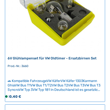
a
r
,
L
i
e
f
e
r
z
e
6V Glühlampenset für VW Oldtimer - Ersatzbirnen Set
i
t
Prod.-Nr.: 3660
:
2
-
🚗 Kompatible FahrzeugeVW KäferVW Käfer 1303Karmann
5
GhiaVW Bus T1VW Bus T1/T2VW Bus T2VW Bus T3VW Bus T3
SyncroVW Typ 3VW Typ 181 In Deutschland ist es gesetzlich
T
vorgeschrieben, eine Auswahl an Ersatzglühlampen mit sich
a
Regulärer Preis:
10,40 €
S
zu führen, um eine defekte Birne unterwegs schnell
g
o
austauschen zu können. Zwar sollten Autofahrer ihre
e
f
Beleuchtung vor jeder Fahrt überprüfen – in der Realität