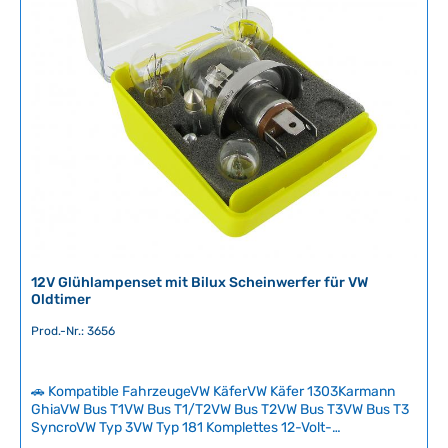
ü
g
b
a
r
,
L
i
e
f
e
r
z
e
12V Glühlampenset mit Bilux Scheinwerfer für VW
i
Oldtimer
t
Prod.-Nr.: 3656
:
2
-
🚗 Kompatible FahrzeugeVW KäferVW Käfer 1303Karmann
5
GhiaVW Bus T1VW Bus T1/T2VW Bus T2VW Bus T3VW Bus T3
T
SyncroVW Typ 3VW Typ 181 Komplettes 12-Volt-
a
Glühlampenset für unterwegs: Mit diesem professionellen