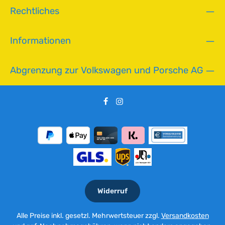
ü
Rechtliches
g
b
a
Informationen
r
Abgrenzung zur Volkswagen und Porsche AG
Widerruf
Alle Preise inkl. gesetzl. Mehrwertsteuer zzgl.
Versandkosten