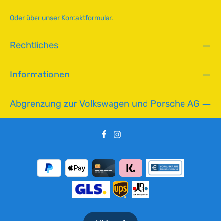
a
r
Oder über unser
Kontaktformular
.
,
L
i
Rechtliches
e
f
e
Informationen
r
z
Abgrenzung zur Volkswagen und Porsche AG
e
i
t
:
2
-
5
T
a
g
e