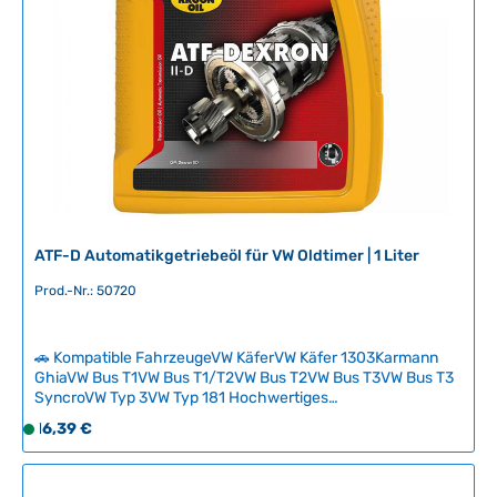
g
b
a
r
,
L
i
e
f
e
r
ATF-D Automatikgetriebeöl für VW Oldtimer | 1 Liter
z
e
Prod.-Nr.: 50720
i
t
🚗 Kompatible FahrzeugeVW KäferVW Käfer 1303Karmann
:
GhiaVW Bus T1VW Bus T1/T2VW Bus T2VW Bus T3VW Bus T3
2
SyncroVW Typ 3VW Typ 181 Hochwertiges
-
Automatikgetriebeöl ATF-D speziell für klassische
Regulärer Preis:
16,39 €
5
S
Volkswagen mit Automatikgetriebe. Das Öl gewährleistet
T
o
optimale Schmiereigenschaften, zuverlässige
a
f
Kupplungsreibung und längere Lebensdauer Ihres Getriebes.