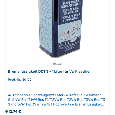
f
ü
g
b
a
r
,
L
i
e
f
e
r
Bremsflüssigkeit DOT 3 - 1 Liter für VW Klassiker
z
e
Prod.-Nr.: 50100
i
t
🚗 Kompatible FahrzeugeVW KäferVW Käfer 1303Karmann
:
GhiaVW Bus T1VW Bus T1/T2VW Bus T2VW Bus T3VW Bus T3
2
SyncroVW Typ 3VW Typ 181 Hochwertige Bremsflüssigkeit
-
DOT 3 speziell für klassische VW-Modelle mit bewährter
Regulärer Preis:
12,74 €
5
S
Formulierung. Mit einem Trockensiedepunkt von 190°C und