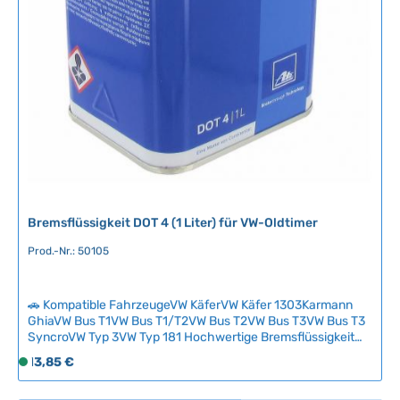
z
e
i
t
:
2
-
5
T
a
g
e
Bremsflüssigkeit DOT 4 (1 Liter) für VW-Oldtimer
Prod.-Nr.: 50105
🚗 Kompatible FahrzeugeVW KäferVW Käfer 1303Karmann
GhiaVW Bus T1VW Bus T1/T2VW Bus T2VW Bus T3VW Bus T3
SyncroVW Typ 3VW Typ 181 Hochwertige Bremsflüssigkeit
DOT 4 speziell für klassische VW-Fahrzeuge mit einem
Regulärer Preis:
13,85 €
S
Trockensiedepunkt von 205°C und Nasssiedepunkt von
o
155°C. Die Flüssigkeit überträgt die Bremsenkraft zuverlässig
f
auf alle Bremszylinder und gewährleistet auch bei intensiver