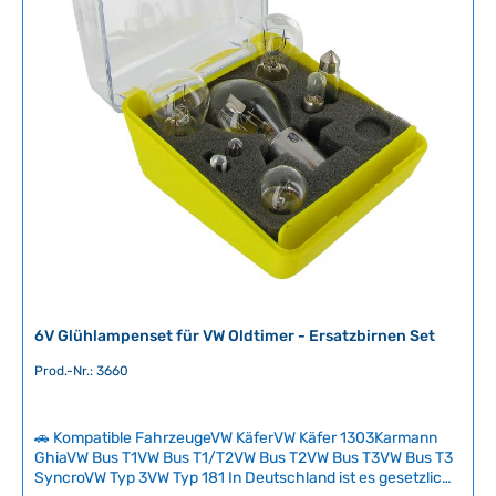
ü
g
b
a
r
,
L
i
e
f
e
r
z
e
6V Glühlampenset für VW Oldtimer - Ersatzbirnen Set
i
t
Prod.-Nr.: 3660
:
2
-
🚗 Kompatible FahrzeugeVW KäferVW Käfer 1303Karmann
5
GhiaVW Bus T1VW Bus T1/T2VW Bus T2VW Bus T3VW Bus T3
SyncroVW Typ 3VW Typ 181 In Deutschland ist es gesetzlich
T