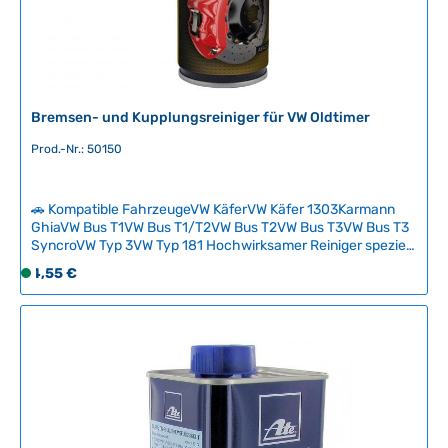
i
e
f
e
r
Bremsen- und Kupplungsreiniger für VW Oldtimer
z
e
Prod.-Nr.: 50150
i
t
:
🚗 Kompatible FahrzeugeVW KäferVW Käfer 1303Karmann
2
GhiaVW Bus T1VW Bus T1/T2VW Bus T2VW Bus T3VW Bus T3
-
SyncroVW Typ 3VW Typ 181 Hochwirksamer Reiniger speziell
für Brems- und Kupplungsanlagen an klassischen VW-
5
Regulärer Preis:
4,55 €
S
Fahrzeugen. Entfernt zuverlässig Verschmutzungen, Öl- und
T
o
Fettablagerungen von empfindlichen Komponenten ohne
a
f
diese zu beschädigen. Ideal zur Wartung und Instandhaltung
g
historischer Bremsanlagen und Kupplungssysteme.
o
e
Technische Daten HerkunftslandDeutschland Inhalt500 ml
r
t
v
e
r