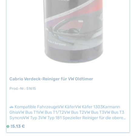
i
t
:
2
-
5
T
a
g
e
Cabrio Verdeck-Reiniger für VW Oldtimer
Prod.-Nr.: 51615
🚗 Kompatible FahrzeugeVW KäferVW Käfer 1303Karmann
GhiaVW Bus T1VW Bus T1/T2VW Bus T2VW Bus T3VW Bus T3
SyncroVW Typ 3VW Typ 181 Spezieller Reiniger für die oberen
Verdeck-Deckel bei Volkswagen Cabriolets. Das Produkt
Regulärer Preis:
25,13 €
S
entfernt zuverlässig Verschmutzungen, Vogelkot und
o
Umwelteinflüsse von empfindlichen Verdeckflächen. Ideal
f