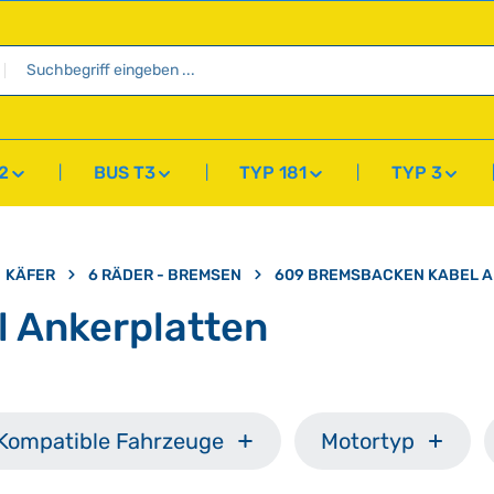
2
BUS T3
TYP 181
TYP 3
KÄFER
6 RÄDER - BREMSEN
609 BREMSBACKEN KABEL 
 Ankerplatten
Kompatible Fahrzeuge
Motortyp