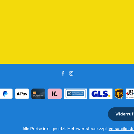
e
i
t
:
2
-
5
T
a
g
e
Widerruf
Alle Preise inkl. gesetzl. Mehrwertsteuer zzgl.
Versandkost