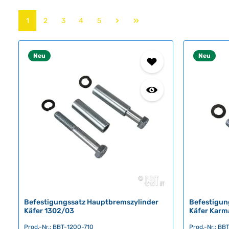
Seite
Seite
Seite
Seite
Seite
1
2
3
4
5
Neu
Neu
Befestigungssatz Hauptbremszylinder
Befestigun
Käfer 1302/03
Käfer Karm
Prod.-Nr.: BBT-1200-710
Prod.-Nr.: B