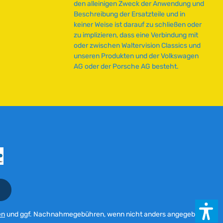
den alleinigen Zweck der Anwendung und
e
Beschreibung der Ersatzteile und in
i
keiner Weise ist darauf zu schließen oder
t
zu implizieren, dass eine Verbindung mit
:
oder zwischen Waltervision Classics und
2
unseren Produkten und der Volkswagen
-
AG oder der Porsche AG besteht.
5
T
a
g
e
en
und ggf. Nachnahmegebühren, wenn nicht anders angegeben.