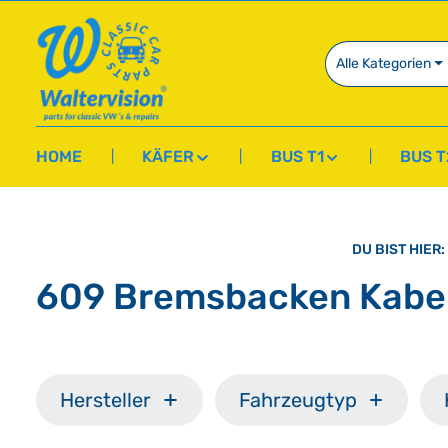
springen
Zur Hauptnavigation springen
Alle Kategorien
HOME
KÄFER
BUS T1
BUS T
DU BIST HIER:
609 Bremsbacken Kabel
Hersteller
Fahrzeugtyp