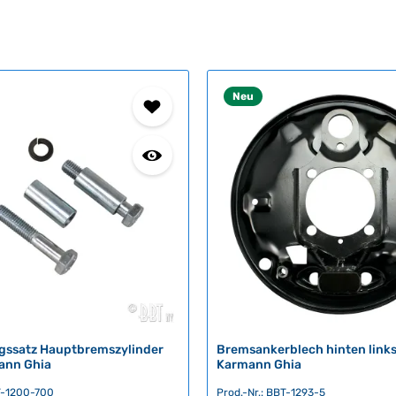
Neu
gssatz Hauptbremszylinder
Bremsankerblech hinten links
ann Ghia
Karmann Ghia
BT-1200-700
Prod.-Nr.: BBT-1293-5