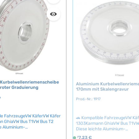
Schwungrad und präzisem Engin
c
sie die ideale Wahl für Motoren, 
h
regelmäßig über 4500 U/min dr
t
Technische Daten HerkunftslandUSA
v
Hub82 mm Material4340 chromoly
e
ZapfenVW Type-1
r
f
ü
g
b
a
r
Kurbelwellenriemenscheibe
Aluminium Kurbelwellenriem
roter Graduierung
170mm mit Skalengravur
6
Prod.-Nr.: 1917
le FahrzeugeVW KäferVW Käfer
🚗 Kompatible FahrzeugeVW Kä
n GhiaVW Bus T1VW Bus T2
1303Karmann GhiaVW Bus T1VW
te Aluminium-
Diese leichte Aluminium-
nriemenscheibe mit 170mm
Kurbelwellenriemenscheibe mit 
eis:
Regulärer Preis:
77,23 €
S
 bietet nicht nur eine
blauer Skalierung bietet sowohl 