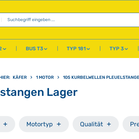
2
BUS T3
TYP 181
TYP 3
HIER:
KÄFER
1 MOTOR
105 KURBELWELLEN PLEUELSTANG
lstangen Lager
Motortyp
Qualität
Pre