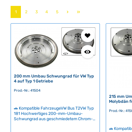
Seite
Seite
Seite
Seite
Seite
1
2
3
4
5
200 mm Umbau Schwungrad für VW Typ
4 auf Typ 1 Getriebe
Prod.-Nr.: 41504
215 mm Um
Molybdän f
🚗 Kompatible FahrzeugeVW Bus T2VW Typ
Prod.-Nr.: 41
181 Hochwertiges 200-mm-Umbau-
Schwungrad aus geschmiedetem Chrom-
Molybdän für die sichere Kombination eines
🚗 Kompati
Typ-4-Motors mit einem Typ-1-Getriebe.