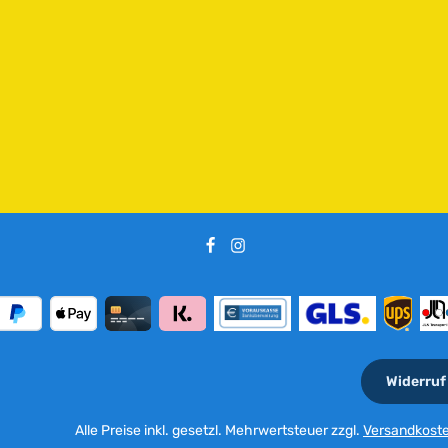
e
i
t
:
2
-
5
T
a
g
e
Widerruf
Alle Preise inkl. gesetzl. Mehrwertsteuer zzgl.
Versandkost