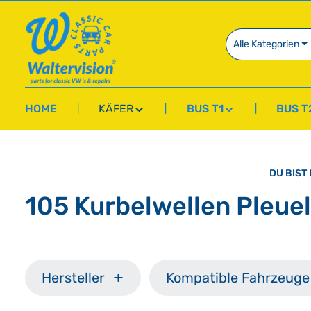
springen
Zur Hauptnavigation springen
Alle Kategorien
HOME
KÄFER
BUS T1
BUS T
DU BIST 
105 Kurbelwellen Pleue
Hersteller
Kompatible Fahrzeuge