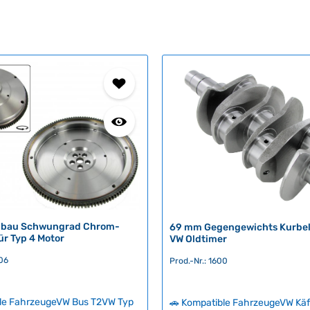
bau Schwungrad Chrom-
69 mm Gegengewichts Kurbelw
ür Typ 4 Motor
VW Oldtimer
506
Prod.-Nr.: 1600
ble FahrzeugeVW Bus T2VW Typ
🚗 Kompatible FahrzeugeVW Kä