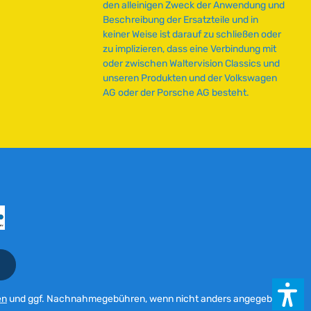
den alleinigen Zweck der Anwendung und
e
Beschreibung der Ersatzteile und in
i
keiner Weise ist darauf zu schließen oder
t
zu implizieren, dass eine Verbindung mit
:
oder zwischen Waltervision Classics und
2
unseren Produkten und der Volkswagen
-
AG oder der Porsche AG besteht.
5
T
a
g
e
en
und ggf. Nachnahmegebühren, wenn nicht anders angegeben.