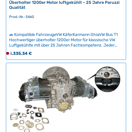
Überholter 1200er Motor luftgekühlt – 25 Jahre Paruzzi
Qualität
Prod.-Nr.: 5460
🚗 Kompatible FahrzeugeVW KäferKarmann GhiaVW Bus T1
Hochwertiger überholter 1200er Motor für klassische VW
Luftgekühlte mit über 25 Jahren Fachkompetenz. Jeder
Motor wird nach VW-Spezifikationen vollständig geprüft, neu
Regulärer Preis:
5.335,34 €
D
aufgebaut und mit ausgesuchten Qualitätsteilen versehen –
e
für zuverlässige Langlebigkeit statt Schnellreparatur.Mit
r
Garantie, ohne Altteil-Abgabepflicht: Das Ergebnis ist ein
ruhig laufender Motor, der auf moderne Kraftstoffe
z
abgestimmt ist und langfristig zuverlässig bleibt. Technische
e
Daten HerkunftslandNiederlande Original VW-
i
Nummer113100031X
t
n
i
c
h
t
v