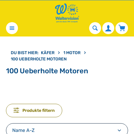
alt springen
Waren
DU BIST HIER:
KÄFER
1 MOTOR
100 UEBERHOLTE MOTOREN
100 Ueberholte Motoren
Produkte filtern