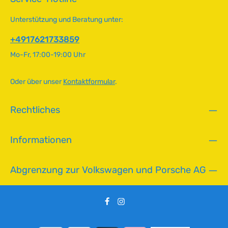
t
n
Unterstützung und Beratung unter:
i
+4917621733859
c
h
Mo-Fr, 17:00-19:00 Uhr
t
v
Oder über unser
Kontaktformular
.
e
r
f
Rechtliches
ü
g
b
Informationen
a
r
Abgrenzung zur Volkswagen und Porsche AG