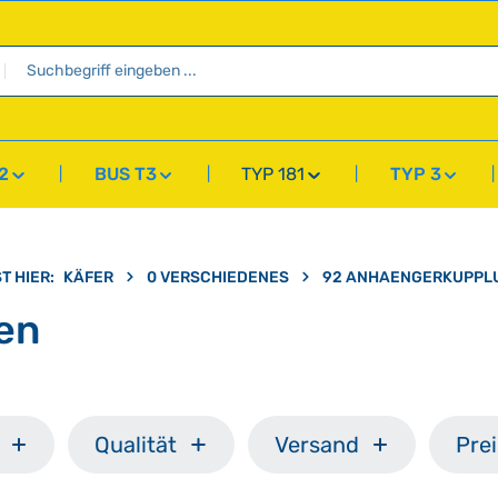
2
BUS T3
TYP 181
TYP 3
T HIER:
KÄFER
0 VERSCHIEDENES
92 ANHAENGERKUPPL
en
Qualität
Versand
Prei