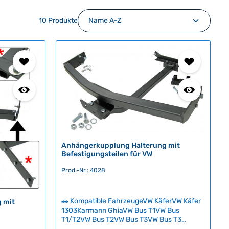
10 Produkte
Anhängerkupplung Halterung mit
Befestigungsteilen für VW
Prod.-Nr.: 4028
🚗 Kompatible FahrzeugeVW KäferVW Käfer
 mit
1303Karmann GhiaVW Bus T1VW Bus
T1/T2VW Bus T2VW Bus T3VW Bus T3
SyncroVW Typ 3VW Typ 181 Robuste