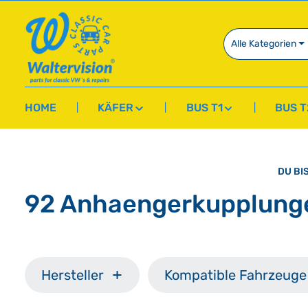
springen
Zur Hauptnavigation springen
Alle Kategorien
HOME
KÄFER
BUS T1
BUS T
DU BIS
92 Anhaengerkupplung
Hersteller
Kompatible Fahrzeuge