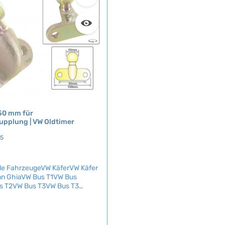
c
h
t
v
e
r
f
ü
g
b
50 mm für
a
pplung | VW Oldtimer
r
25
le FahrzeugeVW KäferVW Käfer
n GhiaVW Bus T1VW Bus
s T2VW Bus T3VW Bus T3
yp 3VW Typ 181 Hochwertiger
it 50 mm Durchmesser für die
plung an VW-Oldtimern. Der
eis:
elkopf ermöglicht eine sichere