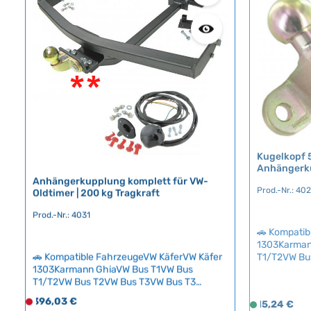
Technische Daten
c
c
HerkunftslandDeutschland
h
h
t
t
v
v
e
e
r
r
f
f
ü
ü
g
g
b
b
Kugelkopf 
a
a
Anhängerku
r
r
Anhängerkupplung komplett für VW-
Prod.-Nr.: 40
Oldtimer | 200 kg Tragkraft
Prod.-Nr.: 4031
🚗 Kompatib
1303Karman
T1/T2VW Bu
🚗 Kompatible FahrzeugeVW KäferVW Käfer
SyncroVW T
1303Karmann GhiaVW Bus T1VW Bus
Kugelkopf m
T1/T2VW Bus T2VW Bus T3VW Bus T3
Anhängerkup
SyncroVW Typ 3VW Typ 181 Komplette
Regulärer Preis:
Regulärer Pr
396,03 €
D
15,24 €
S
robuste Kug
Anhängerkupplung für klassische VW-