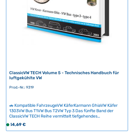
e
i
t
:
2
-
5
T
a
g
e
ClassicVW TECH Volume 5 - Technisches Handbuch für
luftgekühlte VW
Prod.-Nr.: 9319
🚗 Kompatible FahrzeugeVW KäferKarmann GhiaVW Käfer
1303VW Bus T1VW Bus T2VW Typ 3 Das fünfte Band der
ClassicVW TECH Reihe vermittelt tiefgehendes
Spezialwissen zur Technik des luftgekühlten Volkswagen.
Regulärer Preis:
34,69 €
S
Das hochwertige Hardcover-Handbuch mit 128 Seiten
o
erklärt komplexe technische Zusammenhänge verständlich