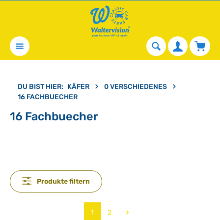
alt springen
Waren
DU BIST HIER:
KÄFER
0 VERSCHIEDENES
16 FACHBUECHER
16 Fachbuecher
Produkte filtern
Seite
Seite
1
2