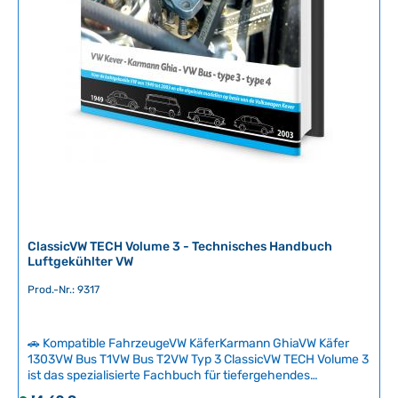
r
z
e
i
t
:
2
-
5
T
a
g
e
ClassicVW TECH Volume 3 - Technisches Handbuch
Luftgekühlter VW
Prod.-Nr.: 9317
🚗 Kompatible FahrzeugeVW KäferKarmann GhiaVW Käfer
1303VW Bus T1VW Bus T2VW Typ 3 ClassicVW TECH Volume 3
ist das spezialisierte Fachbuch für tiefergehendes
technisches Wissen zum luftgekühlten Volkswagen. Das