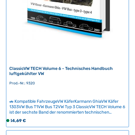
e
i
t
:
2
-
5
T
a
g
e
ClassicVW TECH Volume 6 - Technisches Handbuch
luftgekühlter VW
Prod.-Nr.: 9320
🚗 Kompatible FahrzeugeVW KäferKarmann GhiaVW Käfer
1303VW Bus T1VW Bus T2VW Typ 3 ClassicVW TECH Volume 6
ist der sechste Band der renommierten technischen
Buchreihe für luftgekühlte Volkswagen. Das hochwertige
Regulärer Preis:
34,69 €
S
Hardcover-Fachbuch vermittelt komplexe VW-Technik
o
verständlich und strukturiert, auch ohne
f
Vorkenntnisse.Basierend auf jahrzehntelanger praktischer