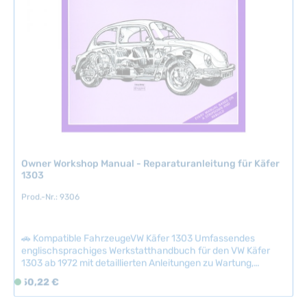
g
b
a
r
,
L
i
e
f
e
r
Owner Workshop Manual - Reparaturanleitung für Käfer
z
1303
e
Prod.-Nr.: 9306
i
t
:
🚗 Kompatible FahrzeugeVW Käfer 1303 Umfassendes
2
englischsprachiges Werkstatthandbuch für den VW Käfer
-
1303 ab 1972 mit detaillierten Anleitungen zu Wartung,
5
Reparatur und Wartungsarbeiten.Das Manual enthält präzise
Regulärer Preis:
50,22 €
S
T
Schemazeichnungen, Explosionszeichnungen und
o
a
Spezifikationen für alle wichtigen Systeme des
f
Fahrzeugs.Unverzichtbar für Restaurierung, Wartung und
g