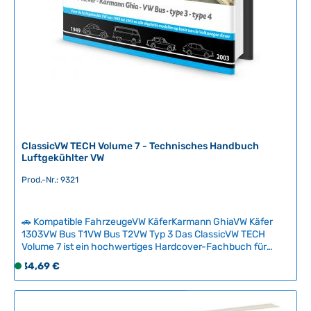
i
t
:
2
-
5
T
a
g
e
ClassicVW TECH Volume 7 - Technisches Handbuch
Luftgekühlter VW
Prod.-Nr.: 9321
🚗 Kompatible FahrzeugeVW KäferKarmann GhiaVW Käfer
1303VW Bus T1VW Bus T2VW Typ 3 Das ClassicVW TECH
Volume 7 ist ein hochwertiges Hardcover-Fachbuch für
Liebhaber luftgekühlter Volkswagen, die ihre technischen
Regulärer Preis:
34,69 €
S
Kenntnisse vertiefen möchten. Mit 128 Seiten verständlich
o
geschriebener Inhalte bietet dieses Buch fundiertes Wissen
f
auf Basis langjähriger praktischer Erfahrung – ideal für
Restauration und Wartung Ihres Klassikers.Die Serie
o