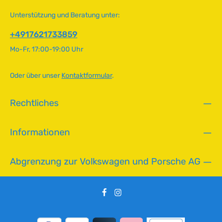
i
Unterstützung und Beratung unter:
c
h
+4917621733859
t
Mo-Fr, 17:00-19:00 Uhr
v
e
r
Oder über unser
Kontaktformular
.
f
ü
g
Rechtliches
b
a
Informationen
r
Abgrenzung zur Volkswagen und Porsche AG