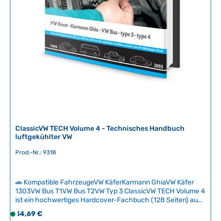
z
e
i
t
:
2
-
5
T
a
g
e
ClassicVW TECH Volume 4 - Technisches Handbuch
luftgekühlter VW
Prod.-Nr.: 9318
🚗 Kompatible FahrzeugeVW KäferKarmann GhiaVW Käfer
1303VW Bus T1VW Bus T2VW Typ 3 ClassicVW TECH Volume 4
ist ein hochwertiges Hardcover-Fachbuch (128 Seiten) aus
der renommierten technischen Reihe über luftgekühlte
Regulärer Preis:
34,69 €
S
Volkswagen. Das Buch behandelt spezifische Themen der