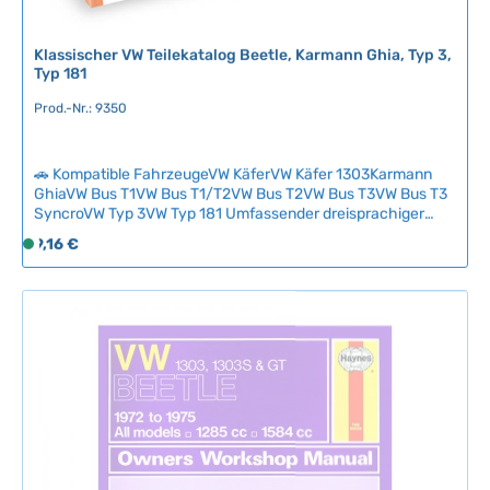
t
:
Klassischer VW Teilekatalog Beetle, Karmann Ghia, Typ 3,
2
Typ 181
-
5
Prod.-Nr.: 9350
T
a
🚗 Kompatible FahrzeugeVW KäferVW Käfer 1303Karmann
g
GhiaVW Bus T1VW Bus T1/T2VW Bus T2VW Bus T3VW Bus T3
e
SyncroVW Typ 3VW Typ 181 Umfassender dreisprachiger
Teilekatalog (Englisch-Niederländisch-Französisch) für
Regulärer Preis:
9,16 €
S
klassische VW-Modelle mit farbigen Abbildungen und
o
systematischer Ordnung nach dem Volkswagen-
f
Nummernsystem.Das intuitive Layout entspricht dem
Paruzzi-Onlineshop, wodurch die Teilenummern und weitere
o
Informationen schnell auffindbar sind – ideal als Ergänzung
r
zur Online-Recherche.Kostenlos ab Bestellwert von 50 €
t
oder einzeln für 7,50 € erhältlich (ohne zusätzliche
v
Versandkosten). Technische Daten
e
HerkunftslandNiederlande
r
f
ü