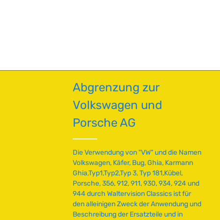
T
a
en um die Anzahl zu erhöhen oder zu red
oder benutze die Schaltflächen um die A
g
e
Abgrenzung zur
Volkswagen und
Porsche AG
Die Verwendung von "VW" und die Namen
Volkswagen, Käfer, Bug, Ghia, Karmann
Ghia,Typ1,Typ2,Typ 3, Typ 181,Kübel,
Porsche, 356, 912, 911, 930, 934, 924 und
944 durch Waltervision Classics ist für
den alleinigen Zweck der Anwendung und
Beschreibung der Ersatzteile und in