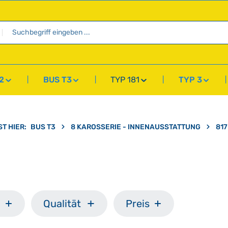
2
BUS T3
TYP 181
TYP 3
ST HIER:
BUS T3
8 KAROSSERIE - INNENAUSSTATTUNG
81
Qualität
Preis