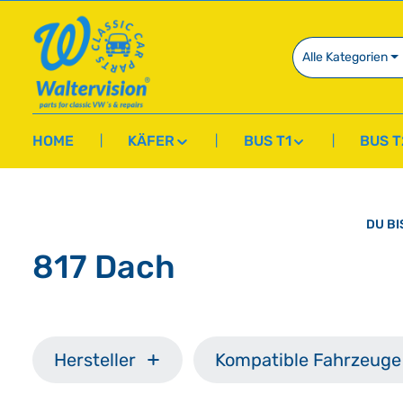
springen
Zur Hauptnavigation springen
Alle Kategorien
HOME
KÄFER
BUS T1
BUS T
DU BI
817 Dach
Hersteller
Kompatible Fahrzeuge