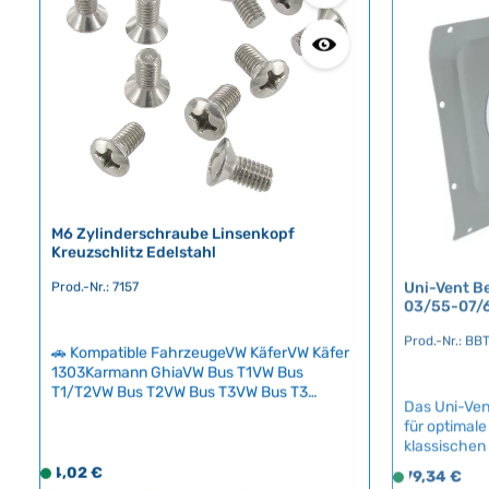
Minimale L
c
f
h
ü
t
g
v
b
e
a
r
r
f
,
ü
L
g
i
b
e
M6 Zylinderschraube Linsenkopf
a
f
Kreuzschlitz Edelstahl
r
e
Uni-Vent B
Prod.-Nr.: 7157
r
03/55-07/
z
Prod.-Nr.: B
e
🚗 Kompatible FahrzeugeVW KäferVW Käfer
i
1303Karmann GhiaVW Bus T1VW Bus
t
T1/T2VW Bus T2VW Bus T3VW Bus T3
Das Uni-Ven
:
SyncroVW Typ 3VW Typ 181 Hochwertige M6
für optimale
Zylinderschraube mit versenktem
2
klassischen
Linsenkopf und Kreuzschlitz aus rostfreiem
-
Nachbauteil
Edelstahl – die perfekte Alternative zu den
Regulärer Preis:
Regulärer Pr
4,02 €
S
79,34 €
S
5
Belgien biet