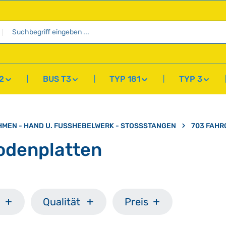
2
BUS T3
TYP 181
TYP 3
HMEN - HAND U. FUSSHEBELWERK - STOSSSTANGEN
703 FAH
odenplatten
Qualität
Preis