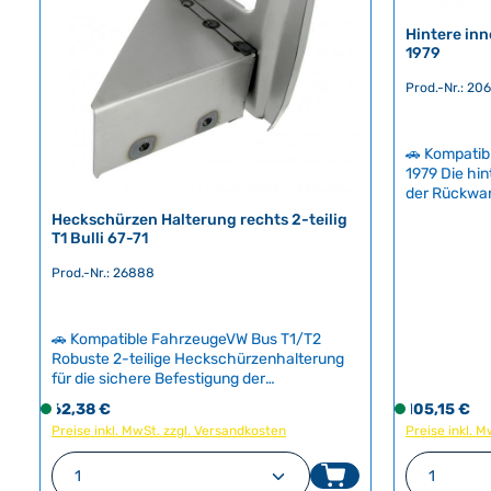
r
r
Hintere inn
,
,
1979
L
L
i
i
Prod.-Nr.: 20
e
e
f
f
🚗 Kompatib
e
e
1979 Die hin
r
r
der Rückwand
z
z
betroffenes 
Heckschürzen Halterung rechts 2-teilig
e
e
Dieses verst
T1 Bulli 67-71
i
i
den Fahrwer
t
t
Stabilität d
Prod.-Nr.: 26888
eine vollst
:
:
wir, die äu
2
2
parallel auszutausch
-
-
🚗 Kompatible FahrzeugeVW Bus T1/T2
HerkunftslandDeu
Robuste 2-teilige Heckschürzenhalterung
5
5
Nummer211
für die sichere Befestigung der
T
T
abnehmbaren Rückwand an Ihrem T1 Bulli.
a
a
Regulärer Preis:
Regulärer Pr
62,38 €
S
105,15 €
S
Die Halterung ermöglicht den
g
g
Preise inkl. MwSt. zzgl. Versandkosten
o
Preise inkl. 
o
werkstattgerechten Ausbau des Motors und
e
e
f
f
besteht aus der tragenden Eckecke mit
Produkt Anzahl: Gib den gewünschte
Produk
angeschweißtem Blech.Nach Jahren von
o
o