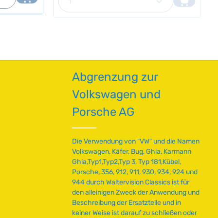
t
und punktgeschweißten Verbindungen
r
Alle
:
müssen gelöst und neu hergestellt werden.
t
alität und
Technische Daten
2
v
HerkunftslandGroßbritannien Original VW-
-
e
Nummer211703471N
5
r
T
f
a
ü
g
Abgrenzung zur
g
e
b
Volkswagen und
a
r
Porsche AG
,
L
i
Die Verwendung von "VW" und die Namen
e
Volkswagen, Käfer, Bug, Ghia, Karmann
f
Ghia,Typ1,Typ2,Typ 3, Typ 181,Kübel,
e
Porsche, 356, 912, 911, 930, 934, 924 und
r
944 durch Waltervision Classics ist für
z
den alleinigen Zweck der Anwendung und
e
Beschreibung der Ersatzteile und in
i
keiner Weise ist darauf zu schließen oder