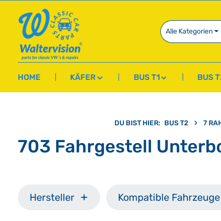
springen
Zur Hauptnavigation springen
Alle Kategorien
HOME
KÄFER
BUS T1
BUS T
DU BIST HIER:
BUS T2
7 RA
703 Fahrgestell Unterb
Hersteller
Kompatible Fahrzeuge