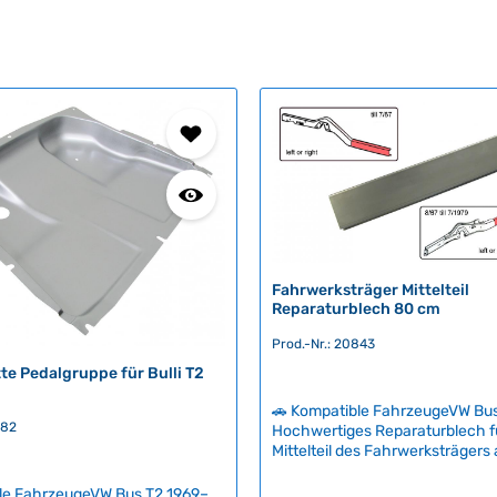
Fahrwerksträger Mittelteil
Reparaturblech 80 cm
Prod.-Nr.: 20843
e Pedalgruppe für Bulli T2
🚗 Kompatible FahrzeugeVW Bus
682
Hochwertiges Reparaturblech f
Mittelteil des Fahrwerksträgers
klassischen Bullis bis 07/1979.
lange Blech entspricht dem Origi
le FahrzeugeVW Bus T2 1969–