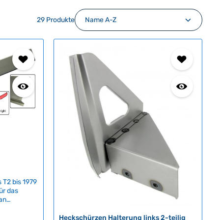
29 Produkte
 T2 bis 1979
ür das
 an
 Das 80 cm
nal in Dicke
Heckschürzen Halterung links 2-teilig