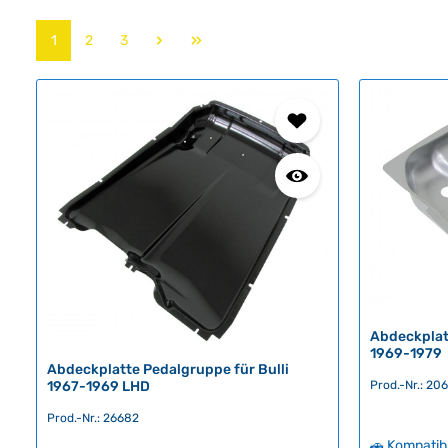
Seite
Seite
Seite
1
2
3
Abdeckplatt
1969-1979
Abdeckplatte Pedalgruppe für Bulli
1967-1969 LHD
Prod.-Nr.: 20
Prod.-Nr.: 26682
🚗 Kompatib