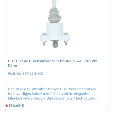
g
b
a
r
,
L
i
e
f
e
r
BBT Classic Quickshifter 12" Elfenbein-Weiß für VW
z
Käfer
e
Prod.-Nr.: BBT-0511-600
i
t
:
Der Classic Quickshifter 12" von BBT Production ist ein
2
hochwertiges Schaltknauf-Ersatzteil im eleganten
-
Elfenbein-Weiß Design. Dieses Qualitäts-Nachbauteil
5
verleiht Ihrem VW Oldtimer eine authentische Optik und
Regulärer Preis:
396,66 €
D
T
ermöglicht präzise Schaltvorgänge mit komfortabler
e
a
Handhabung. Der ergonomisch geformte Griff bietet
r
optimale Kontrolle beim Fahren.Kompatible Fahrzeuge:VW