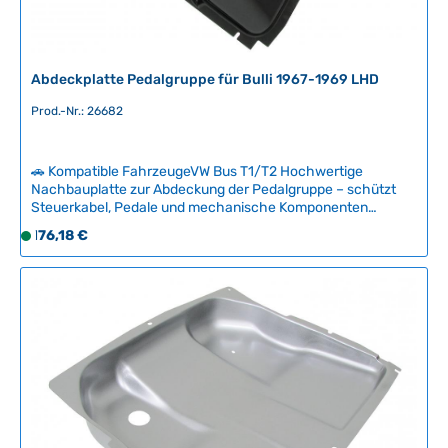
Abdeckplatte Pedalgruppe für Bulli 1967-1969 LHD
Prod.-Nr.: 26682
🚗 Kompatible FahrzeugeVW Bus T1/T2 Hochwertige
Nachbauplatte zur Abdeckung der Pedalgruppe – schützt
Steuerkabel, Pedale und mechanische Komponenten
zuverlässig vor Spritzwasser und Verschmutzung. Diese
Regulärer Preis:
176,18 €
S
Komponente ist bei vielen Klassikern beschädigt, verrostet
o
oder völlig fehlend. Mit dieser Reproduktion stellen Sie den
f
Originalzustand Ihres Fahrzeugs wieder her und bewahren
wichtige Funktionsteile vor Korrosion. Technische Daten
o
HerkunftslandChina Original VW-Nummer211703611C
r
t
v
e
r
f
ü