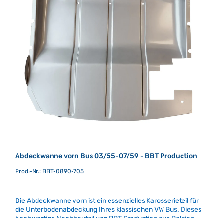
g
e
e
r
f
ü
g
b
a
r
,
L
i
e
f
e
r
Abdeckwanne vorn Bus 03/55-07/59 - BBT Production
z
e
Prod.-Nr.: BBT-0890-705
i
t
Die Abdeckwanne vorn ist ein essenzielles Karosserieteil für
:
die Unterbodenabdeckung Ihres klassischen VW Bus. Dieses
2