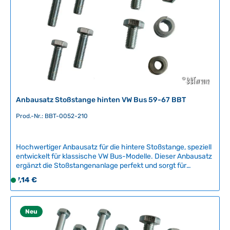
a
r
,
L
i
e
f
e
r
Anbausatz Stoßstange hinten VW Bus 59-67 BBT
z
e
Prod.-Nr.: BBT-0052-210
i
t
Hochwertiger Anbausatz für die hintere Stoßstange, speziell
:
entwickelt für klassische VW Bus-Modelle. Dieser Anbausatz
2
ergänzt die Stoßstangenanlage perfekt und sorgt für
-
authentische Optik sowie verbesserten Schutz des
Regulärer Preis:
7,14 €
5
S
Fahrzeughinterteils.Kompatible Fahrzeuge:VW Bus T1
T
o
(08/1959 - 07/1967)Qualitätsmerkmal: Dieses Ersatzteil ist
a
f
ein hochwertiges Nachbauteil der belgischen
Spezialmanufaktur BBT Production, bekannt für präzise
g
o
Neu
Passform und langlebige Verarbeitung bei Oldtimer-
e
r