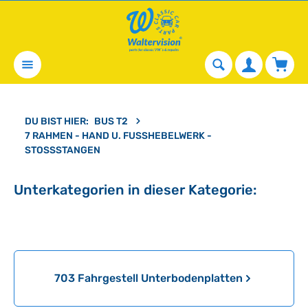
alt springen
Waren
DU BIST HIER:
BUS T2
7 RAHMEN - HAND U. FUSSHEBELWERK - S
TOSSSTANGEN
Unterkategorien in dieser Kategorie:
Kategoriegalerie überspringen
703 Fahrgestell Unterbodenplatten