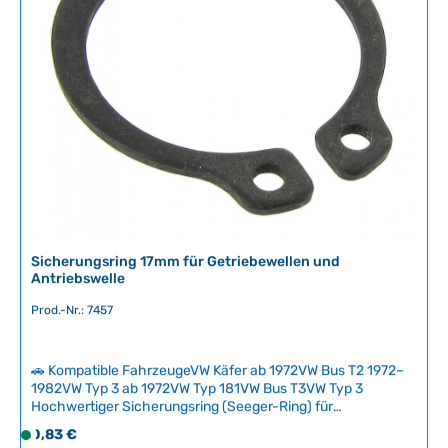
NummerN124191, N0124161 Durchmesser19 mm
e
e
r
f
ü
g
b
a
r
,
L
i
e
Sicherungsring 17mm für Getriebewellen und
f
Antriebswelle
e
r
Prod.-Nr.: 7457
z
e
🚗 Kompatible FahrzeugeVW Käfer ab 1972VW Bus T2 1972–
i
1982VW Typ 3 ab 1972VW Typ 181VW Bus T3VW Typ 3
t
Hochwertiger Sicherungsring (Seeger-Ring) für
:
Getriebewellen mit 17 mm Durchmesser. Dieser
Regulärer Preis:
2
0,83 €
S
Sicherungsring wird zur Sicherung der Vorgelegewelle in