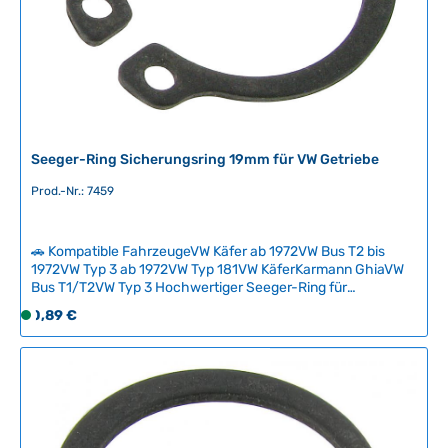
b
a
r
,
L
i
e
Seeger-Ring Sicherungsring 19mm für VW Getriebe
f
e
Prod.-Nr.: 7459
r
z
e
🚗 Kompatible FahrzeugeVW Käfer ab 1972VW Bus T2 bis
i
1972VW Typ 3 ab 1972VW Typ 181VW KäferKarmann GhiaVW
t
Bus T1/T2VW Typ 3 Hochwertiger Seeger-Ring für
Getriebewellen mit 19 mm Durchmesser. Dieser
:
Regulärer Preis:
0,89 €
S
Sicherungsring wird zur Fixierung der Vorgelegewelle in
2
o
Schaltgetrieben sowie an der Hauptgetriebewelle
-
f
synchronisierter Volkswagen-Heckmotor-Aggregate
5
verwendet.Der Ring wird mit einer Seeger-Ringzange
o
T
geöffnet, auf die Welle geschoben und rasten dann
r
a
zuverlässig in der dafür vorgesehenen Kerbe ein.
t
Technische Daten HerkunftslandDeutschland Original VW-
g
v