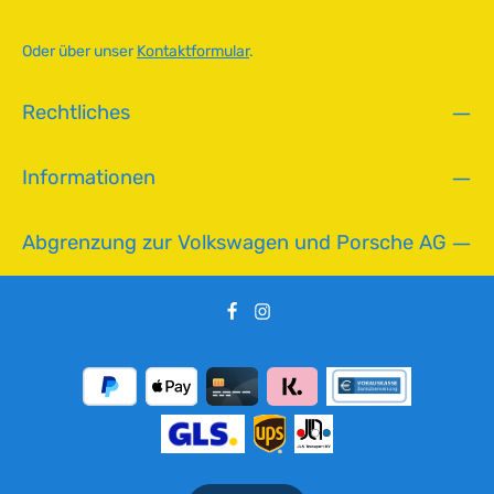
g
b
Oder über unser
Kontaktformular
.
a
r
,
Rechtliches
L
i
e
Informationen
f
e
r
Abgrenzung zur Volkswagen und Porsche AG
z
e
i
t
:
2
-
5
T
a
g