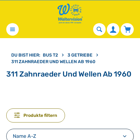
alt springen
Waren
DU BIST HIER:
BUS T2
3 GETRIEBE
311 ZAHNRAEDER UND WELLEN AB 1960
311 Zahnraeder Und Wellen Ab 1960
Produkte filtern