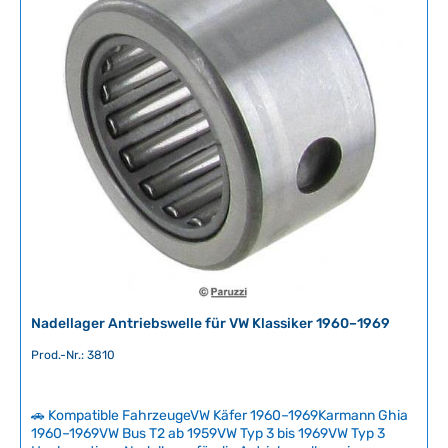
e
r
f
ü
g
b
a
r
,
L
i
e
f
e
r
Nadellager Antriebswelle für VW Klassiker 1960–1969
z
e
Prod.-Nr.: 3810
i
t
🚗 Kompatible FahrzeugeVW Käfer 1960–1969Karmann Ghia
:
1960–1969VW Bus T2 ab 1959VW Typ 3 bis 1969VW Typ 3
2