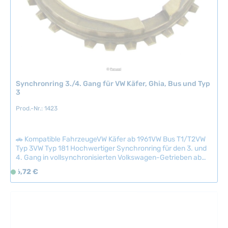
,
L
i
e
f
e
r
Synchronring 3./4. Gang für VW Käfer, Ghia, Bus und Typ
z
3
e
Prod.-Nr.: 1423
i
t
:
🚗 Kompatible FahrzeugeVW Käfer ab 1961VW Bus T1/T2VW
2
Typ 3VW Typ 181 Hochwertiger Synchronring für den 3. und
-
4. Gang in vollsynchronisierten Volkswagen-Getrieben ab
5
1961. Der Synchronring gleicht Drehzahlunterschiede
Regulärer Preis:
6,72 €
S
T
zwischen Welle und Zahnrad aus und ermöglicht sanfte,
o
a
geräuschlose Schaltungen. Als Verschleißteil sollte der Ring
f
regelmäßig überprüft und bei Verschleiß ausgetauscht
g
werden. Technische Daten HerkunftslandChina Original VW-
o
e
Nummer113311295D
r
t