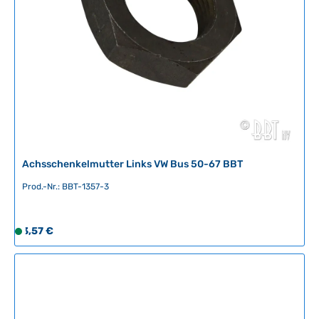
g
b
a
r
,
L
i
e
f
e
r
Achsschenkelmutter Links VW Bus 50-67 BBT
z
e
Prod.-Nr.: BBT-1357-3
i
t
Regulärer Preis:
:
3,57 €
S
2
o
-
f
5
o
T
r
a
t