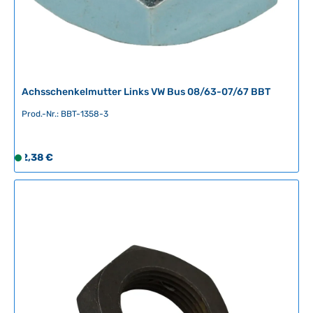
L
i
e
f
e
r
Achsschenkelmutter Links VW Bus 08/63-07/67 BBT
z
e
Prod.-Nr.: BBT-1358-3
i
t
Regulärer Preis:
:
2,38 €
S
2
o
-
f
5
o
T
r
a
t
g
v
e
e
r
f
ü