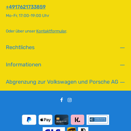
ü
+4917621733859
g
Mo-Fr, 17:00-19:00 Uhr
b
a
r
Oder über unser
Kontaktformular
.
,
L
Rechtliches
i
e
f
Informationen
e
r
z
Abgrenzung zur Volkswagen und Porsche AG
e
i
t
:
2
-
5
T