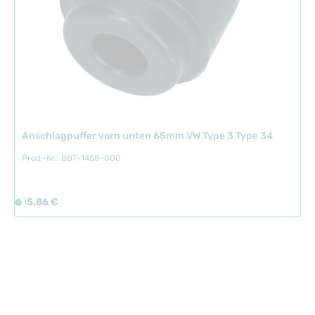
r
,
L
i
e
f
e
r
Anschlagpuffer vorn unten 65mm VW Type 3 Type 34
z
e
Prod.-Nr.: BBT-1458-000
i
t
:
Regulärer Preis:
15,86 €
S
2
o
-
f
5
o
T
r
a
t
g
v
e
e
r