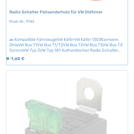
v
Radio Schalter Palisanderholz für VW Oldtimer
e
r
Prod.-Nr.: 9743
f
ü
g
🚗 Kompatible FahrzeugeVW KäferVW Käfer 1303Karmann
GhiaVW Bus T1VW Bus T1/T2VW Bus T2VW Bus T3VW Bus T3
b
SyncroVW Typ 3VW Typ 181 Authentischer Radio Schalter
a
aus edlem Palisanderholz für klassische VW-Modelle. Dieser
r
Regulärer Preis:
11,60 €
S
hochwertige Schalter besticht durch seine
o
charakteristische Holzoptik und passt perfekt in das
f
Interieur von Oldtimern. Ideal für die stilgerechte
Restauration oder den Austausch beschädigter Originalteile.
o
Technische Daten HerkunftslandJapan
r
t
v
e
r
f
ü
g
b