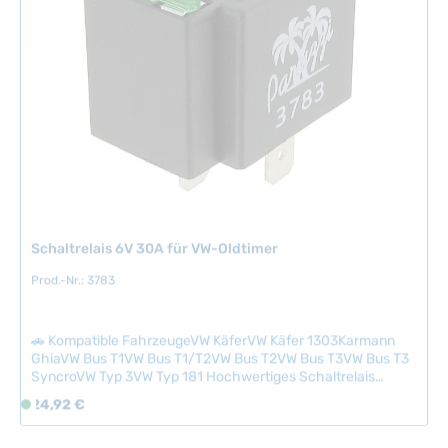
a
r
,
L
i
e
f
e
r
z
e
Schaltrelais 6V 30A für VW-Oldtimer
i
t
Prod.-Nr.: 3783
:
2
🚗 Kompatible FahrzeugeVW KäferVW Käfer 1303Karmann
-
GhiaVW Bus T1VW Bus T1/T2VW Bus T2VW Bus T3VW Bus T3
5
SyncroVW Typ 3VW Typ 181 Hochwertiges Schaltrelais
T
6V/30A zur Entlastung von Fahrzeugschaltern bei höheren
Regulärer Preis:
a
24,92 €
S
Stromlasten. Das Relais reduziert den Steuerstrom erheblich
g
o
und eignet sich ideal für Heckscheibenheizung, Anlasser,
e
f
Nebelscheinwerfer und große Scheinwerfer.Für optimale