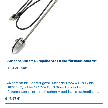
a
r
,
L
i
e
f
e
r
z
e
i
Antenne Chrom Europäisches Modell für klassische VW
t
:
Prod.-Nr.: 3782
2
-
5
🚗 Kompatible FahrzeugeVW Käfer bis 1966VW Bus T2 bis
T
1979VW Typ 3 bis 1966VW Typ 3 Diese klassische
Chromantenne im europäischen Modell ist die authentische
a
Nachrüstlösung für Volkswagen Klassiker, die werksseitig
g
Regulärer Preis:
31,67 €
S
ohne Radioanlage ausgeliefert wurden. Die Antenne
e
o
entspricht den Original-Montagestandards, die