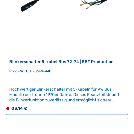
b
5
a
T
r
a
,
g
L
e
i
e
f
e
r
Blinkerschalter 5-kabel Bus 72-74 | BBT Production
z
e
Prod.-Nr.: BBT-0669-440
i
t
Hochwertiger Blinkerschalter mit 5-Kabeln für VW Bus
:
Modelle der frühen 1970er Jahre. Dieses Ersatzteil steuert
2
die Blinkerfunktion zuverlässig und ermöglicht sichere
-
Fahrtrichtungswechsel im Straßenverkehr.Kompatible
Regulärer Preis:
103,14 €
5
D
Fahrzeuge:VW Bus 08/1972 - 03/1974Produktmerkmale:
T
e
Der Blinkerschalter ist ein Nachbauteil von BBT Production
a
r
aus Belgien und gewährleistet hohe Qualitätsstandards für
den Oldtimer-Einsatz. Das Teil übernimmt die sichere
g
z
Schaltung der Blinkanlage und ist damit essentiell für die
e
e