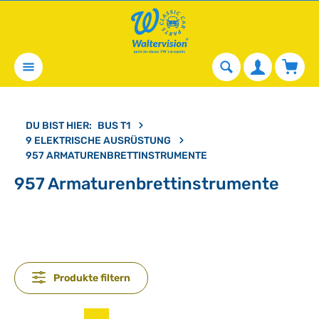
alt springen
Waren
DU BIST HIER:
BUS T1
9 ELEKTRISCHE AUSRÜSTUNG
957 ARMATURENBRETTINSTRUMENTE
957 Armaturenbrettinstrumente
Produkte filtern