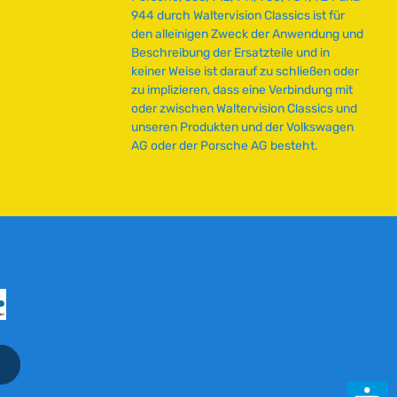
Technische Daten HerkunftslandChina
r
944 durch Waltervision Classics ist für
Original VW-Nummer211953052E
z
den alleinigen Zweck der Anwendung und
e
Beschreibung der Ersatzteile und in
i
keiner Weise ist darauf zu schließen oder
t
zu implizieren, dass eine Verbindung mit
:
oder zwischen Waltervision Classics und
2
unseren Produkten und der Volkswagen
-
AG oder der Porsche AG besteht.
5
T
a
g
e