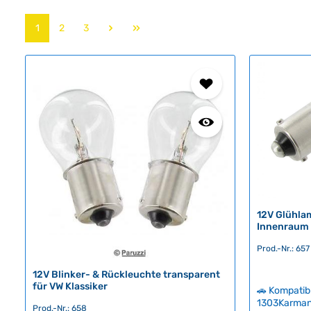
Seite
Seite
Seite
1
2
3
12V Glühlam
Innenraum 
Prod.-Nr.: 657
12V Blinker- & Rückleuchte transparent
für VW Klassiker
🚗 Kompatib
1303Karman
Prod.-Nr.: 658