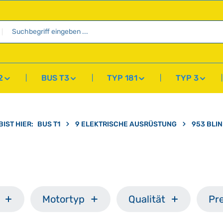
2
BUS T3
TYP 181
TYP 3
BIST HIER:
BUS T1
9 ELEKTRISCHE AUSRÜSTUNG
953 BLI
Motortyp
Qualität
Pre