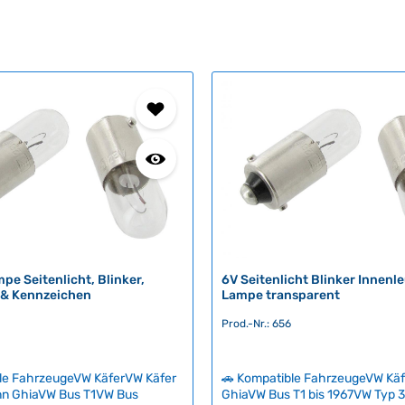
pe Seitenlicht, Blinker,
6V Seitenlicht Blinker Innenl
& Kennzeichen
Lampe transparent
Prod.-Nr.: 656
le FahrzeugeVW KäferVW Käfer
🚗 Kompatible FahrzeugeVW Kä
n GhiaVW Bus T1VW Bus
GhiaVW Bus T1 bis 1967VW Typ 