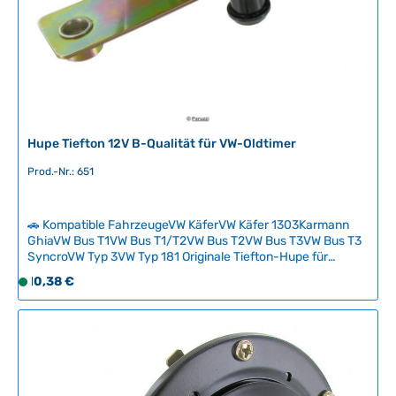
r
,
L
i
e
f
e
r
Hupe Tiefton 12V B-Qualität für VW-Oldtimer
z
e
Prod.-Nr.: 651
i
t
🚗 Kompatible FahrzeugeVW KäferVW Käfer 1303Karmann
:
GhiaVW Bus T1VW Bus T1/T2VW Bus T2VW Bus T3VW Bus T3
2
SyncroVW Typ 3VW Typ 181 Originale Tiefton-Hupe für
-
klassische Volkswagen – zuverlässiger Ersatz für defekte
Regulärer Preis:
10,38 €
5
S
oder verschlissene Hupen. Die 12-Volt-Ausführung in B-
T
o
Qualität bietet solides Preis-Leistungs-Verhältnis und erfüllt
a
f
alle TÜV-Anforderungen zur Hauptuntersuchung.Hinweis:
Bei zweifach-Hupensystemen erzeugt diese Hupe den
g
o
charakteristischen tiefen Ton. Eine einzelne Hupe ist
e
r
gesetzlich ausreichend und vollkommen zulässig.
t
Technische Daten HerkunftslandDänemark Original VW-
v