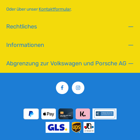
b
a
Oder über unser
Kontaktformular
.
r
,
Rechtliches
L
i
e
Informationen
f
e
r
Abgrenzung zur Volkswagen und Porsche AG
z
e
i
t
:
2
-
5
T
a
g