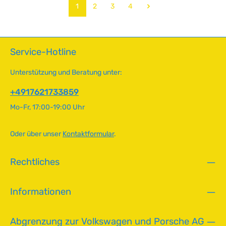
a
f
Verschleißteil für die fachgerechte Wartung und Reparatur
Seite
Seite
Seite
Seite
1
2
3
4
g
Ihres VW-Oldtimers. Technische Daten
o
e
HerkunftslandBrasilien Original VW-Nummer111903131A,
r
111119133B
t
v
Service-Hotline
e
r
Unterstützung und Beratung unter:
f
ü
+4917621733859
g
Mo-Fr, 17:00-19:00 Uhr
b
a
r
Oder über unser
Kontaktformular
.
,
L
Rechtliches
i
e
f
Informationen
e
r
z
Abgrenzung zur Volkswagen und Porsche AG