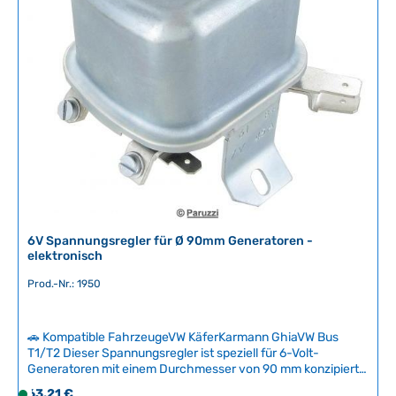
f
ü
g
b
a
r
,
L
i
e
f
e
r
6V Spannungsregler für Ø 90mm Generatoren -
z
elektronisch
e
Prod.-Nr.: 1950
i
t
:
🚗 Kompatible FahrzeugeVW KäferKarmann GhiaVW Bus
2
T1/T2 Dieser Spannungsregler ist speziell für 6-Volt-
-
Generatoren mit einem Durchmesser von 90 mm konzipiert
5
und wird direkt am Generator montiert. Volkswagen wählte
Regulärer Preis:
63,21 €
S