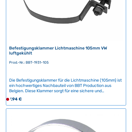
r
,
L
i
e
f
e
r
Befestigungsklammer Lichtmaschine 105mm VW
z
luftgekühlt
e
Prod.-Nr.: BBT-1931-105
i
t
:
Die Befestigungsklammer für die Lichtmaschine (105mm) ist
2
ein hochwertiges Nachbauteil von BBT Production aus
-
Belgien. Diese Klammer sorgt für eine sichere und
5
vibrationsfeste Befestigung der Lichtmaschine an Ihrem
Regulärer Preis:
7,94 €
D
T
luftgekühlten VW-Klassiker.Kompatible Fahrzeuge:VW
e
a
KäferVW Karmann GhiaVW Bus T1 und T2VW Type 3VW
r
KübelwagenWeitere luftgekühlte VW-ModelleDie
g
Befestigungsklammer gewährleistet, dass die
z
e
Lichtmaschine optimal positioniert bleibt und verhindert
e
unerwünschte Bewegungen während des Betriebs. Das
i