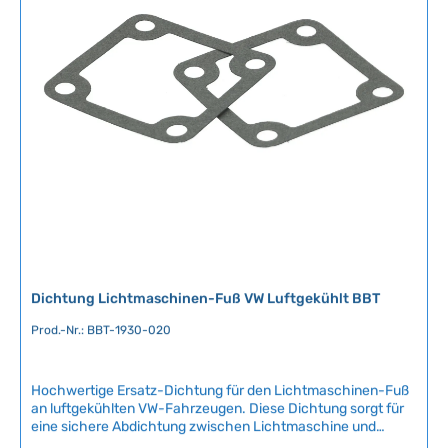
r
immer an Bord zu haben – so vermeiden Sie unerwartete
Pannen auf längeren Fahrten. Technische Daten
f
HerkunftslandDeutschland Original VW-Nummer111903137D
ü
Breite10 mm Länge900 mm
g
b
a
r
,
L
i
e
f
e
r
Dichtung Lichtmaschinen-Fuß VW Luftgekühlt BBT
z
e
Prod.-Nr.: BBT-1930-020
i
t
Hochwertige Ersatz-Dichtung für den Lichtmaschinen-Fuß
:
an luftgekühlten VW-Fahrzeugen. Diese Dichtung sorgt für
2
eine sichere Abdichtung zwischen Lichtmaschine und
-
Motorblock und verhindert Ölaustritt an dieser kritischen