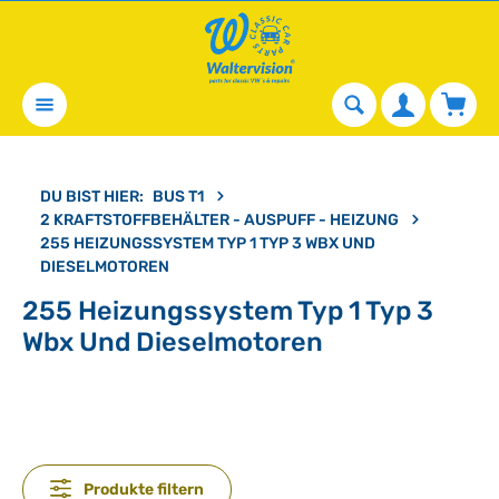
alt springen
Waren
DU BIST HIER:
BUS T1
2 KRAFTSTOFFBEHÄLTER - AUSPUFF - HEIZUNG
255 HEIZUNGSSYSTEM TYP 1 TYP 3 WBX UND
DIESELMOTOREN
255 Heizungssystem Typ 1 Typ 3
Wbx Und Dieselmotoren
Produkte filtern