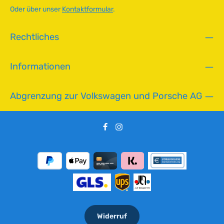
r
Oder über unser
Kontaktformular
.
,
L
Rechtliches
i
e
f
Informationen
e
r
z
Abgrenzung zur Volkswagen und Porsche AG
e
i
t
:
2
-
5
T
a
g
e
Widerruf