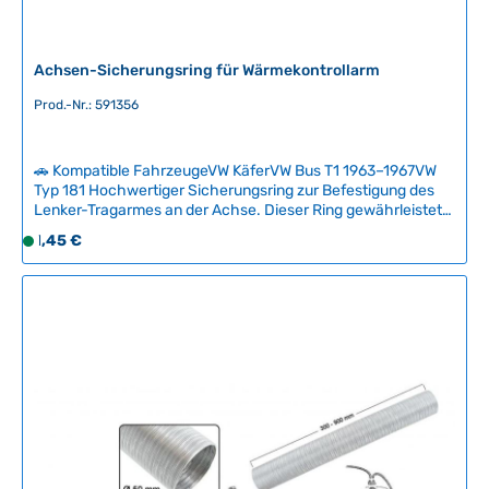
Achsen-Sicherungsring für Wärmekontrollarm
Prod.-Nr.: 591356
🚗 Kompatible FahrzeugeVW KäferVW Bus T1 1963–1967VW
Typ 181 Hochwertiger Sicherungsring zur Befestigung des
Lenker-Tragarmes an der Achse. Dieser Ring gewährleistet
eine sichere und dauerhaft zuverlässige Verbindung des
Regulärer Preis:
1,45 €
S
Tragarm-Zapfens und verhindert ein unbeabsichtigtes
o
Lösen während der Fahrt.Original-Qualität für klassische
f
VW-Modelle der frühen 1960er-Jahre – unverzichtbares
Verschleißteil für die sichere Lenkanlage. Technische Daten
o
HerkunftslandDeutschland Außendurchmesser15.30 mm
r
Innendurchmesser5.6 mm MaterialStahl
t
v
e
r
f
ü