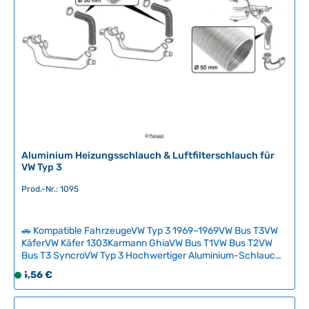
g
b
a
r
,
L
i
e
f
e
r
Aluminium Heizungsschlauch & Luftfilterschlauch für
z
VW Typ 3
e
Prod.-Nr.: 1095
i
t
:
🚗 Kompatible FahrzeugeVW Typ 3 1969–1969VW Bus T3VW
2
KäferVW Käfer 1303Karmann GhiaVW Bus T1VW Bus T2VW
-
Bus T3 SyncroVW Typ 3 Hochwertiger Aluminium-Schlauch
5
für Heizungs- und Lüftungssysteme im Klassiker. Das stabile
Regulärer Preis:
5,56 €
S
T
Aluminium-Material bietet eine verbesserte Optik und
o
a
größere Flexibilität gegenüber den originalen PAP-
f
Schläuchen (Papier/Aluminium/Papier), bei gleicher
g