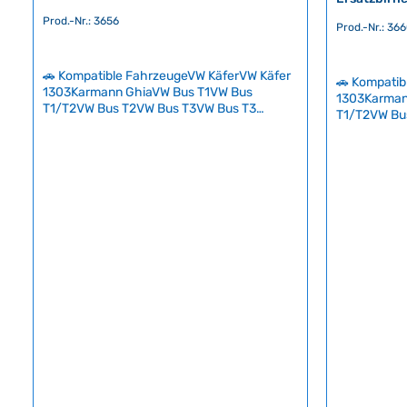
Prod.-Nr.: 3656
Prod.-Nr.: 36
🚗 Kompatible FahrzeugeVW KäferVW Käfer
🚗 Kompatib
1303Karmann GhiaVW Bus T1VW Bus
1303Karman
T1/T2VW Bus T2VW Bus T3VW Bus T3
T1/T2VW Bu
SyncroVW Typ 3VW Typ 181 Komplettes 12-
SyncroVW Ty
Volt-Glühlampenset für unterwegs: Mit
ist es geset
diesem professionellen Ersatzteil-Set sind
Auswahl an 
Sie für alle wichtigen Lampenausfälle
führen, um 
gerüstet und vermeiden unnötige
schnell aus
Verwarnungen durch die Polizei.Das Set
sollten Auto
enthält eine Bilux-Scheinwerferlampe
jeder Fahrt 
P45t-41 (45/40 W), mehrere Bajonett- und
geschieht di
Röhrenlampenfassungen in den gängigen
bemerkt man
Wattagen sowie zwei Keramik-Sicherungen
andere Verk
– alles was Ihr klassischer VW im Notfall
hinweisen od
benötigt.Verstauen Sie diesen kompakten
feststellt. Während die Polizei bei sofortigem
Lampensatz einfach im Handschuhfach
Austausch in
oder Werkzeugtasche und fahren Sie
fehlenden E
sorglos! Technische Daten
notwendigen
HerkunftslandDeutschland Original VW-
Verwarnungs
Nummer111045138
könnten Sie