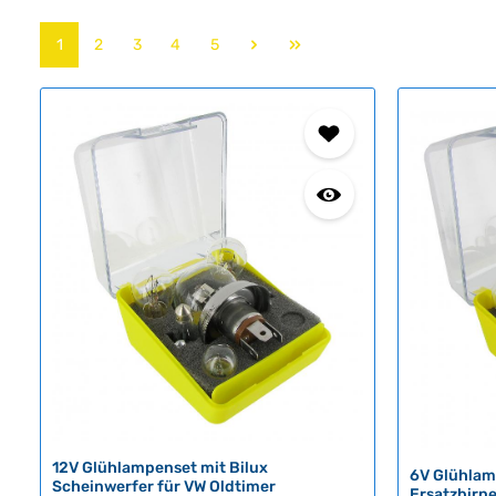
Seite
Seite
Seite
Seite
Seite
1
2
3
4
5
12V Glühlampenset mit Bilux
6V Glühlam
Scheinwerfer für VW Oldtimer
Ersatzbirn