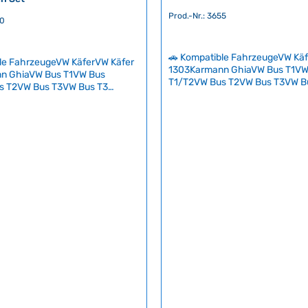
Prod.-Nr.: 3655
60
🚗 Kompatible FahrzeugeVW Kä
le FahrzeugeVW KäferVW Käfer
1303Karmann GhiaVW Bus T1VW
n GhiaVW Bus T1VW Bus
T1/T2VW Bus T2VW Bus T3VW B
s T2VW Bus T3VW Bus T3
SyncroVW Typ 3VW Typ 181 Komp
p 3VW Typ 181 In Deutschland
Volt-Glühlampenset für VW-Oldt
zlich vorgeschrieben, eine
allen wichtigen Ersatzbirnen fü
Ersatzglühlampen mit sich zu
Bilux-Scheinwerfer (45/40W), P
eine defekte Birne unterwegs
Brems- und Innenleuchten sowi
tauschen zu können. Zwar
Keramik-Sicherungen. Dieses Set
fahrer ihre Beleuchtung vor
gesetzliche Vorschriften und sc
überprüfen – in der Realität
vor Verwarnungsgeldern bei def
es jedoch selten. Meist
Beleuchtung.Mit dieser praktis
 einen Defekt erst, wenn
Zusammenstellung haben Sie d
ehrsteilnehmer darauf
wichtigsten Ersatzlampen immer 
er die Polizei den Mangel
im Fahrzeug – ein unverzichtba
für den zuverlässigen Betrieb Ih
 der Regel kulant ist, droht bei
Lieblings-Oldtimers. Technische Daten
rsatzteilen oder dem
HerkunftslandDeutschland Original VW-
 Werkzeug ein kostspieliges
Nummer111045131A
geld. Mit diesem Betrag
 problemlos mehrere komplette