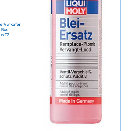
ferVW Käfer
 Bus
us T3
lettes 6-
imer mit
r unterwegs:
ositions-,
e zwei
 erfüllt
hützt Sie
ekter
chen
ie
griffbereit
res Zubehör
res