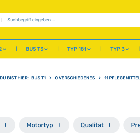
2
BUS T3
TYP 181
TYP 3
DU BIST HIER:
BUS T1
0 VERSCHIEDENES
11 PFLEGEMITTE
Motortyp
Qualität
Pre