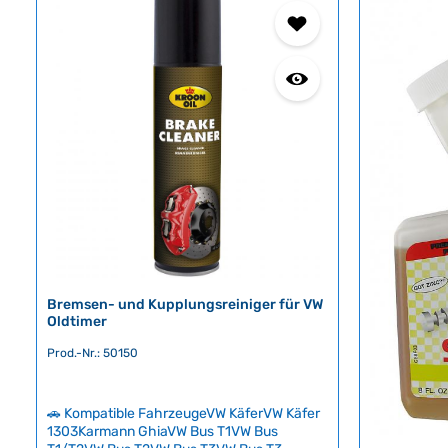
e
e
r
r
f
f
ü
ü
g
g
b
b
a
a
r
r
,
,
L
L
i
i
e
e
f
f
e
e
Bremsen- und Kupplungsreiniger für VW
r
r
Oldtimer
z
z
e
e
Prod.-Nr.: 50150
i
i
t
t
🚗 Kompatible FahrzeugeVW KäferVW Käfer
:
:
1303Karmann GhiaVW Bus T1VW Bus
2
2