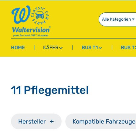
springen
Zur Hauptnavigation springen
Alle Kategorien
HOME
KÄFER
BUS T1
BUS T
11 Pflegemittel
Hersteller
Kompatible Fahrzeuge