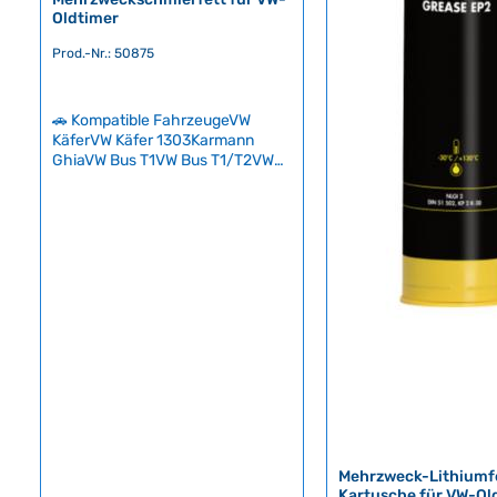
Oldtimer
Prod.-Nr.: 50875
🚗 Kompatible FahrzeugeVW
KäferVW Käfer 1303Karmann
GhiaVW Bus T1VW Bus T1/T2VW
Bus T2VW Bus T3VW Bus T3
SyncroVW Typ 3VW Typ 181
Hochwertiges Mehrzweck-
Lithiumfett für alle Schmier- und
Wartungspunkte an klassischen
VW-Fahrzeugen. Das universell
einsetzbare Schmierfett bietet
optimalen Schutz gegen
Verschleiß, Korrosion und
Feuchtigkeitseinfluss. Ideal für
Lager, Gelenke, Scharniere und
alle beweglichen Teile Ihres
Oldtimers. Technische Daten
HerkunftslandNiederlande
Inhalt600 gr
Mehrzweck-Lithiumf
Kartusche für VW-Ol