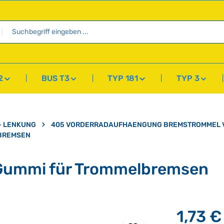
2
BUS T3
TYP 181
TYP 3
- LENKUNG
405 VORDERRADAUFHAENGUNG BREMSTROMMEL 
BREMSEN
 Gummi für Trommelbremsen
1,73 €