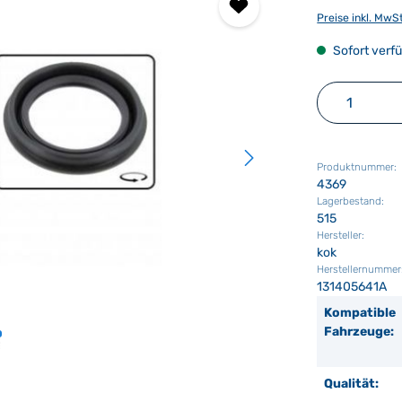
Preise inkl. MwS
Sofort verfü
Produkt 
Produktnummer:
4369
Lagerbestand:
515
Hersteller:
kok
Herstellernummer
131405641A
Kompatible
Fahrzeuge:
Qualität: