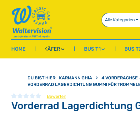
springen
Zur Hauptnavigation springen
Alle Kategorien
HOME
KÄFER
BUS T1
BUS T
DU BIST HIER:
KARMANN GHIA
4 VORDERACHSE 
VORDERRAD LAGERDICHTUNG GUMMI FÜR TROMMEL
Bewerten
Vorderrad Lagerdichtung
Durchschnittliche Bewertung von 0 von 5 Sternen
Bildergalerie überspringen