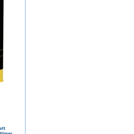
ett
dtimer