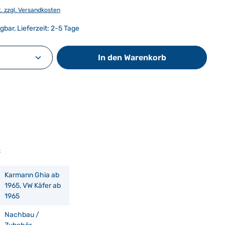
t. zzgl. Versandkosten
gbar, Lieferzeit: 2-5 Tage
Anzahl: Gib den gewünschten Wert ein od
In den Warenkorb
:
Karmann Ghia ab
1965, VW Käfer ab
1965
Nachbau /