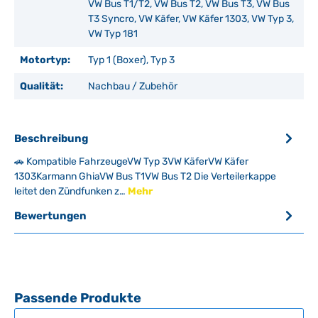
VW Bus T1/T2, VW Bus T2, VW Bus T3, VW Bus
T3 Syncro, VW Käfer, VW Käfer 1303, VW Typ 3,
VW Typ 181
Motortyp:
Typ 1 (Boxer), Typ 3
Qualität:
Nachbau / Zubehör
Beschreibung
🚗 Kompatible FahrzeugeVW Typ 3VW KäferVW Käfer
1303Karmann GhiaVW Bus T1VW Bus T2 Die Verteilerkappe
leitet den Zündfunken z…
Mehr
Bewertungen
Produktgalerie überspringen
Passende Produkte