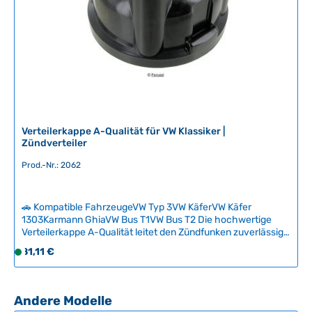
L
i
e
f
e
r
z
e
i
Verteilerkappe A-Qualität für VW Klassiker |
Zündverteiler
t
:
Prod.-Nr.: 2062
2
-
5
🚗 Kompatible FahrzeugeVW Typ 3VW KäferVW Käfer
T
1303Karmann GhiaVW Bus T1VW Bus T2 Die hochwertige
Verteilerkappe A-Qualität leitet den Zündfunken zuverlässig
a
an die Zündkabel weiter und ist essentiell für einen
g
Regulärer Preis:
81,11 €
S
störungsfreien Motorbetrieb. Bei eingebrannten Kontakten
e
o
oder sichtbaren Rissen sollte die Kappe zusammen mit dem
f
Rotor ausgetauscht werden, da diese Teile aufeinander
einlaufen. Wir empfehlen eine Überprüfung alle 5.000 km
o
Produktgalerie überspringen
Andere Modelle
durchzuführen, um Verschleiß frühzeitig zu erkennen und
r