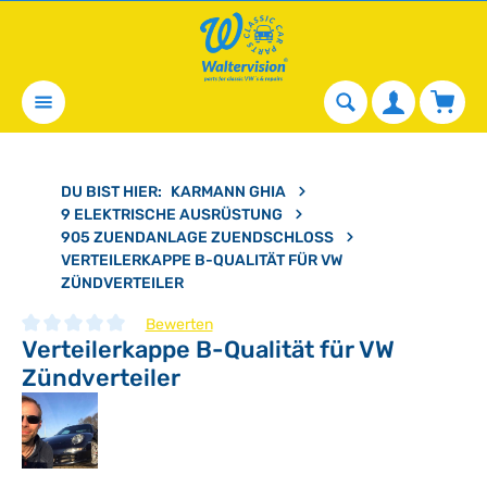
alt springen
Waren
DU BIST HIER:
KARMANN GHIA
9 ELEKTRISCHE AUSRÜSTUNG
905 ZUENDANLAGE ZUENDSCHLOSS
VERTEILERKAPPE B-QUALITÄT FÜR VW
ZÜNDVERTEILER
Bewerten
Verteilerkappe B-Qualität für VW
Durchschnittliche Bewertung von 0 von 5 Sternen
Zündverteiler