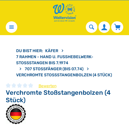
alt springen
Waren
DU BIST HIER:
KÄFER
7 RAHMEN - HAND U. FUSSHEBELWERK-S
TOSSSTANGEN BIS 7.1974
707 STOSSFÄNGER (BIS 07.74)
VERCHROMTE STOSSSTANGENBOLZEN (4 STÜCK)
Bewerten
Verchromte Stoßstangenbolzen (4
Durchschnittliche Bewertung von 0 von 5 Sternen
Stück)